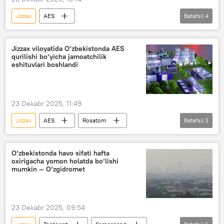
Jizzax
AES
Batafsil
4
O‘zbekistonda atom elektrostansiyasi qurilishi
Rosatom
Atom energetikasi
Jizzax viloyatida O‘zbekistonda AES
qurilishi bo‘yicha jamoatchilik
Jamiyat
eshituvlari boshlandi
23 Dekabr 2025, 11:49
Jizzax
AES
Rosatom
Batafsil
3
O‘zatom
Jamiyat
O‘zbekiston
O‘zbekistonda atom elektrostansiyasi qurilishi
O‘zbekistonda havo sifati hafta
oxirigacha yomon holatda bo‘lishi
mumkin — O‘zgidromet
23 Dekabr 2025, 09:54