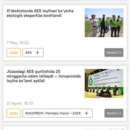
O‘zbekistonda atom elektrostansiyasi qurilishi
Atom energetikasi
qurilish
O‘zbekistonda AES loyihasi bo‘yicha
ekologik ekspertiza boshlandi
O‘zbekiston
Jamiyat
7 May, 13:22
Jizzax
AES
Batafsil
3
O‘zbekistonda atom elektrostansiyasi qurilishi
Davlat ekologiya qo‘mitasi
Jamiyat
Jizzaxdagi AES qurilishida 25
minggacha odam ishlaydi — Innopromda
loyiha ko‘lami aytildi
21 Aprel, 16:10
Jizzax
INNOPROM. Markaziy Osiyo – 2026
Batafsil
3
AES