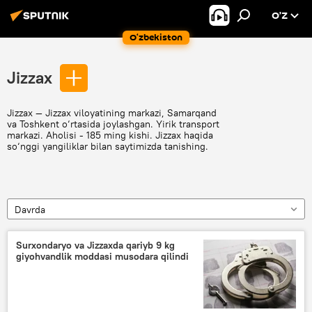
O’Z
O‘zbekiston
Jizzax
Jizzax — Jizzax viloyatining markazi, Samarqand
va Toshkent o‘rtasida joylashgan. Yirik transport
markazi. Aholisi - 185 ming kishi. Jizzax haqida
so‘nggi yangiliklar bilan saytimizda tanishing.
Davrda
Surxondaryo va Jizzaxda qariyb 9 kg
giyohvandlik moddasi musodara qilindi