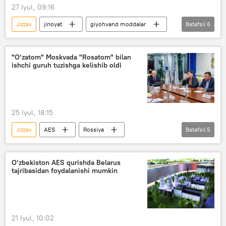
27 Iyul, 09:16
Jizzax
jinoyat
giyohvand moddalar
Batafsil
6
O‘zbekiston
Jinoyat kodeksi
Davlat xavfsizlik xizmati (DXX)
IIV
"O‘zatom" Moskvada "Rosatom" bilan
ishchi guruh tuzishga kelishib oldi
Jamiyat
Surxondaryo
25 Iyul, 18:15
Jizzax
AES
Rossiya
Batafsil
5
O‘zbekiston
O‘zbekistonda atom elektrostansiyasi qurilishi
O‘zbekiston AES qurishda Belarus
tajribasidan foydalanishi mumkin
Atom energetikasi
Rosatom
O‘zatom
21 Iyul, 10:02