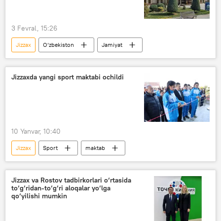
3 Fevral, 15:26
Jizzax
O‘zbekiston
Jamiyat
Jizzaxda yangi sport maktabi ochildi
10 Yanvar, 10:40
Jizzax
Sport
maktab
Jizzax va Rostov tadbirkorlari o‘rtasida
to‘g‘ridan-to‘g‘ri aloqalar yo‘lga
qo‘yilishi mumkin