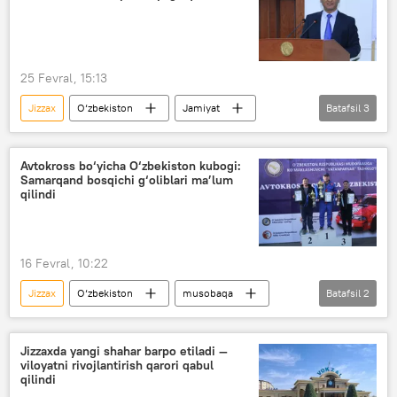
Jamiyat
AES
25 Fevral, 15:13
Jizzax
O‘zbekiston
Jamiyat
Batafsil
3
Jinoyat kodeksi
jinoyat
korrupsiya
Avtokross bo‘yicha O‘zbekiston kubogi:
Samarqand bosqichi g‘oliblari ma’lum
qilindi
16 Fevral, 10:22
Jizzax
O‘zbekiston
musobaqa
Batafsil
2
avtomobil
Sport
Jizzaxda yangi shahar barpo etiladi —
viloyatni rivojlantirish qarori qabul
qilindi