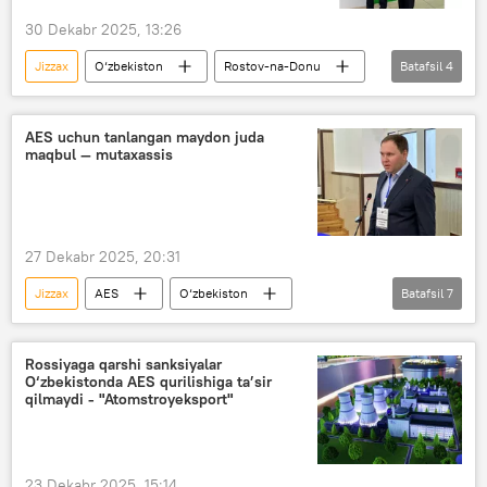
30 Dekabr 2025, 13:26
Jizzax
O‘zbekiston
Rostov-na-Donu
Batafsil
4
Jamiyat
hamkorlik
Qishloq xo‘jaligi
tadbirkor
AES uchun tanlangan maydon juda
maqbul — mutaxassis
27 Dekabr 2025, 20:31
Jizzax
AES
O‘zbekiston
Batafsil
7
Rossiya
Atom energetikasi
Atom energetikasini rivojlantirish agentligi
Rossiyaga qarshi sanksiyalar
O‘zbekistonda AES qurilishiga ta’sir
O‘zatom
Rosatom
qilmaydi - "Atomstroyeksport"
O‘zbekistonda atom elektrostansiyasi qurilishi
Jamiyat
23 Dekabr 2025, 15:14