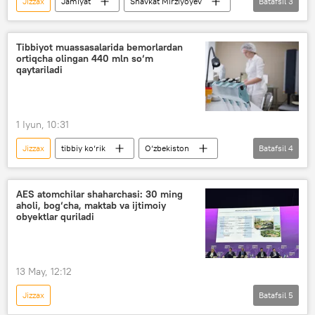
Jizzax
Jamiyat
Shavkat Mirziyoyev
Batafsil
3
Vladimir Putin
AES
O‘zbekistonda atom elektrostansiyasi qurilishi
Tibbiyot muassasalarida bemorlardan
ortiqcha olingan 440 mln so‘m
qaytariladi
1 Iyun, 10:31
Jizzax
tibbiy ko‘rik
O‘zbekiston
Batafsil
4
Jamiyat
shifoxona
Raqobatni rivojlantirish va iste’molchilar huquqlarini himoya qilish qo‘mitasi
AES atomchilar shaharchasi: 30 ming
aholi, bog‘cha, maktab va ijtimoiy
Sirdaryo
obyektlar quriladi
13 May, 12:12
Jizzax
Batafsil
5