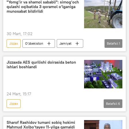
O‘zbekistonda atom elektrostansiyasi qurilishi
"Yomg‘ir va shamol sababli": simog‘och
qulashi oqibatida 3 qoramol o‘lganiga
O‘zbekiston
munosabat bildirildi
30 Mart, 17:02
Jizzax
O‘zbekiston
Jamiyat
Batafsil
1
chorva
Jizzaxda AES qurilishi doirasida beton
ishlari boshlandi
24 Mart, 15:17
Jizzax
Batafsil
6
O‘zbekistonda atom elektrostansiyasi qurilishi
O‘zbekiston
Rossiya
Rosatom
Sharof Rashidov tumani sobiq hokimi
Mahmud Xolbo‘tayev 11-yilga qamaldi