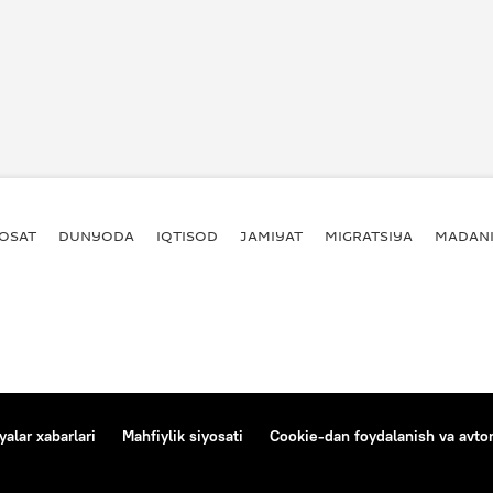
YOSAT
DUNYODA
IQTISOD
JAMIYAT
MIGRATSIYA
MADANI
alar xabarlari
Mahfiylik siyosati
Cookie-dan foydalanish va avtom