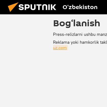
O‘zbekiston
Bog‘lanish
Press-relizlarni ushbu manz
Reklama yoki hamkorlik takl
uz.com