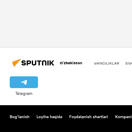
O‘zbekiston
YANGILIKLAR
SI
Telegram
Bog‘lanish
Loyiha haqida
Foydalanish shartlari
Kompaniy