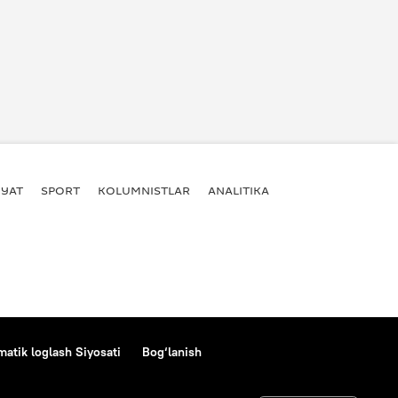
YAT
SPORT
KOLUMNISTLAR
ANALITIKA
atik loglash Siyosati
Bog‘lanish