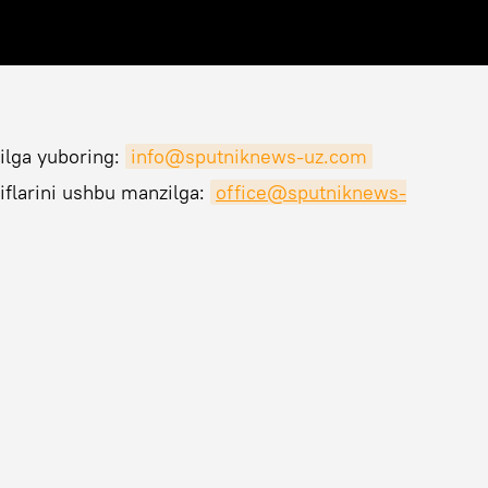
ilga yuboring:
info@sputniknews-uz.com
iflarini ushbu manzilga:
office@sputniknews-