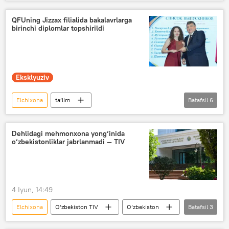
hamkorlik
Shavkat Mirziyoyev
Siyosat
QFUning Jizzax filialida bakalavrlarga
birinchi diplomlar topshirildi
Eksklyuziv
Elchixona
ta’lim
Batafsil
6
oliy ta’lim muassasalari
Jizzax
Rossotrudnichestvo
Rossiya
Dehlidagi mehmonxona yong‘inida
o‘zbekistonliklar jabrlanmadi — TIV
O‘zbekiston
Jamiyat
Qozon federal universiteti filiali
4 Iyun, 14:49
Elchixona
O‘zbekiston TIV
O‘zbekiston
Batafsil
3
Hindiston
yong‘in
Jamiyat