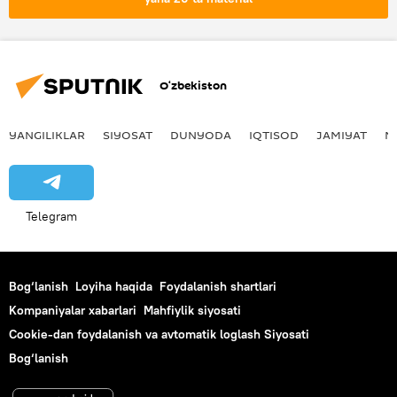
Migratsiya
O‘zbekiston
YANGILIKLAR
SIYOSAT
DUNYODA
IQTISOD
JAMIYAT
M
Telegram
Bog‘lanish
Loyiha haqida
Foydalanish shartlari
Kompaniyalar xabarlari
Mahfiylik siyosati
Cookie-dan foydalanish va avtomatik loglash Siyosati
Bog‘lanish