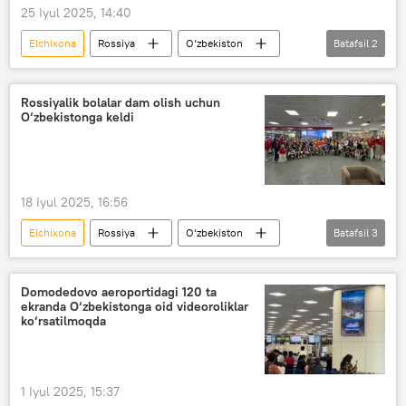
25 Iyul 2025, 14:40
Elchixona
Rossiya
O‘zbekiston
Batafsil
2
SSSR
veteranlar
Rossiyalik bolalar dam olish uchun
O‘zbekistonga keldi
18 Iyul 2025, 16:56
Elchixona
Rossiya
O‘zbekiston
Batafsil
3
dam olish maskani
bolalar
Yoz
Domodedovo aeroportidagi 120 ta
ekranda O‘zbekistonga oid videoroliklar
ko‘rsatilmoqda
1 Iyul 2025, 15:37