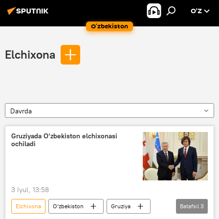
O’Z
O‘zbekiston
Elchixona
Davrda
Gruziyada O‘zbekiston elchixonasi
ochiladi
3 Iyul, 13:58
Elchixona
O‘zbekiston
Gruziya
Batafsil
3