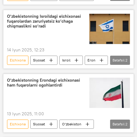
Eron
Turkmaniston
Ozarbayjon
Isroil
O‘zbekiston TIV
O‘zbekistonning Isroildagi elchixonasi
fuqarolardan zaruriyatsiz ko‘chaga
chiqmaslikni so‘radi
14 Iyun 2025, 12:23
Elchixona
Siyosat
Isroil
Eron
Batafsil
2
O‘zbekiston
ogohlantirish
O‘zbekistonning Erondagi elchixonasi
ham fuqarolarni ogohlantirdi
13 Iyun 2025, 11:00
Elchixona
Siyosat
O‘zbekiston
Batafsil
2
Eron
Isroil