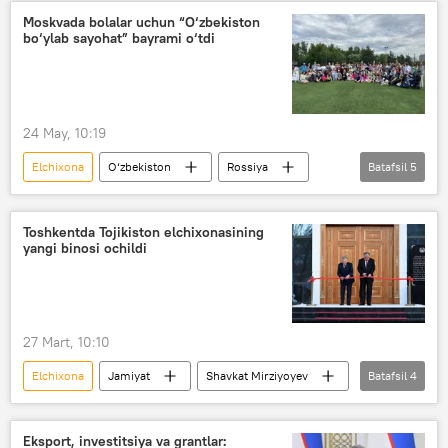
Moskvada bolalar uchun “O‘zbekiston
bo‘ylab sayohat” bayrami o‘tdi
24 May, 10:19
Elchixona
O‘zbekiston
Rossiya
Batafsil
5
nogironligi bo‘lgan shaxslar
nogiron
Lazgi
palov
ommaviy tadbir
Toshkentda Tojikiston elchixonasining
yangi binosi ochildi
27 Mart, 10:10
Elchixona
Jamiyat
Shavkat Mirziyoyev
Batafsil
4
Emomali Rahmon
O‘zbekiston
Tojikiston
Toshkent
Eksport, investitsiya va grantlar: