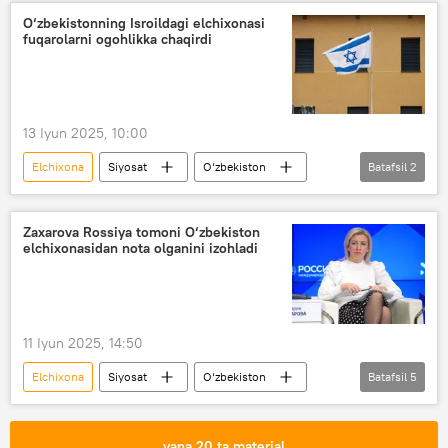
O‘zbekistonning Isroildagi elchixonasi
fuqarolarni ogohlikka chaqirdi
13 Iyun 2025, 10:00
Elchixona
Siyosat
O‘zbekiston
Batafsil
2
Isroil
Eron
Zaxarova Rossiya tomoni O‘zbekiston
elchixonasidan nota olganini izohladi
11 Iyun 2025, 14:50
Elchixona
Siyosat
O‘zbekiston
Batafsil
5
Rossiya
O‘zbekiston TIV
Mariya Zaxarova
migrantlar
yana 20 ta material