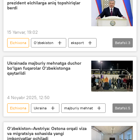
prezident elchilarga aniq topshiriqlar
berdi
15 Yanvar, 19:02
Elchixona
O‘zbekiston
eksport
Batafsil
3
elchi
Iqtisod
investitsiya
Ukrainada majburiy mehnatga duchor
bo‘lgan fuqarolar O‘zbekistonga
qaytarildi
4 Noyabr 2025, 12:50
Elchixona
Ukraina
majburiy mehnat
Batafsil
5
Migratsiya
O‘zbekiston
Kiyev
Moldova
politsiya
O‘zbekiston–Avstriya: Ostona orqali viza
va migratsiya sohasida yangi
imkoniyatlar ochiladi