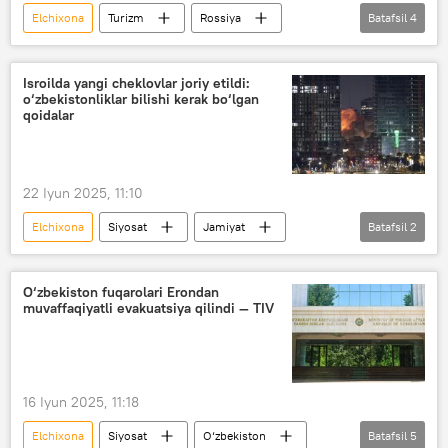
Elchixona
Turizm
Rossiya
Batafsil
4
Moskva
Domodedovo
aeroport
sayyohlar
Isroilda yangi cheklovlar joriy etildi:
o‘zbekistonliklar bilishi kerak bo‘lgan
qoidalar
22 Iyun 2025, 11:10
Elchixona
Siyosat
Jamiyat
Batafsil
2
Isroil
O‘zbekiston
O‘zbekiston fuqarolari Erondan
muvaffaqiyatli evakuatsiya qilindi — TIV
16 Iyun 2025, 11:18
Elchixona
Siyosat
O‘zbekiston
Batafsil
5