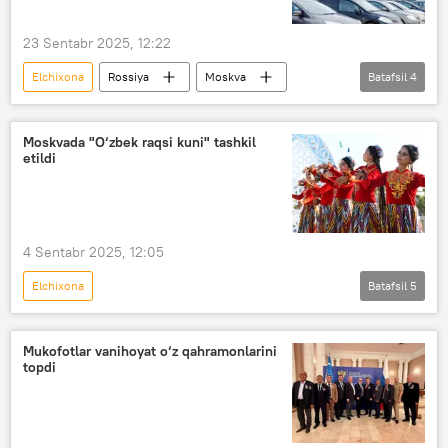
23 Sentabr 2025, 12:22
Elchixona
Rossiya
Moskva
Batafsil
4
Migratsiya
migrantlar
Migratsiya agentligi
Moskvada "O‘zbek raqsi kuni" tashkil
etildi
Tashqi mehnat migratsiyasi agentligi
4 Sentabr 2025, 12:05
Elchixona
Batafsil
5
Xalq xo‘jaligi yutuqlari ko‘rgazmasi (VDNX)
O‘zbekiston
Madaniyat
Mukofotlar vanihoyat o‘z qahramonlarini
topdi
qo‘shiq va raqs ansambli
Mustaqillik kuni