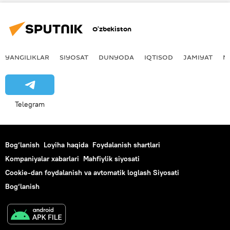
O‘zbekiston
YANGILIKLAR
SIYOSAT
DUNYODA
IQTISOD
JAMIYAT
M
Telegram
Bog‘lanish
Loyiha haqida
Foydalanish shartlari
Kompaniyalar xabarlari
Mahfiylik siyosati
Cookie-dan foydalanish va avtomatik loglash Siyosati
Bog‘lanish