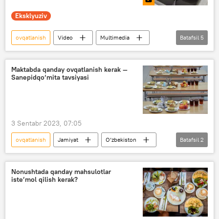
Eksklyuziv
ovqatlanish
Video
Multimedia
Batafsil
5
Toshkent
maktab
Jamiyat
Maktabgacha va maktab ta’limi vazirligi
Maktabda qanday ovqatlanish kerak —
Sanepidqo‘mita tavsiyasi
bolalar
3 Sentabr 2023, 07:05
ovqatlanish
Jamiyat
O‘zbekiston
Batafsil
2
maktab
Sanitariya-epidemiologiya qo‘mitasi (Sanepidqo‘mita)
Nonushtada qanday mahsulotlar
iste’mol qilish kerak?