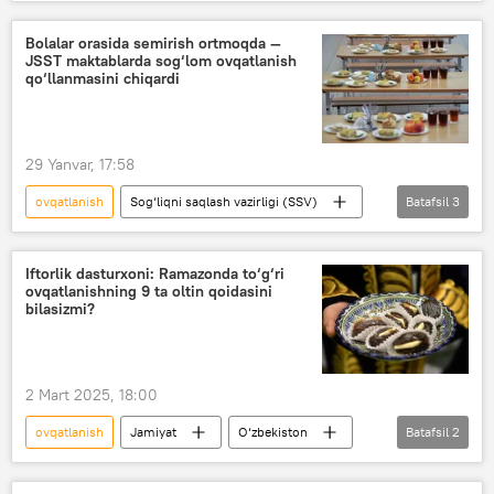
Ikkinchi jahon urushi
tarix
palov
SSSR
Jamiyat
Bolalar orasida semirish ortmoqda —
JSST maktablarda sog‘lom ovqatlanish
qo‘llanmasini chiqardi
29 Yanvar, 17:58
ovqatlanish
Sog‘liqni saqlash vazirligi (SSV)
Batafsil
3
JSST
Jamiyat
bolalar
Iftorlik dasturxoni: Ramazonda to‘g‘ri
ovqatlanishning 9 ta oltin qoidasini
bilasizmi?
2 Mart 2025, 18:00
ovqatlanish
Jamiyat
O‘zbekiston
Batafsil
2
Ramazon oyi
Oziq-ovqat