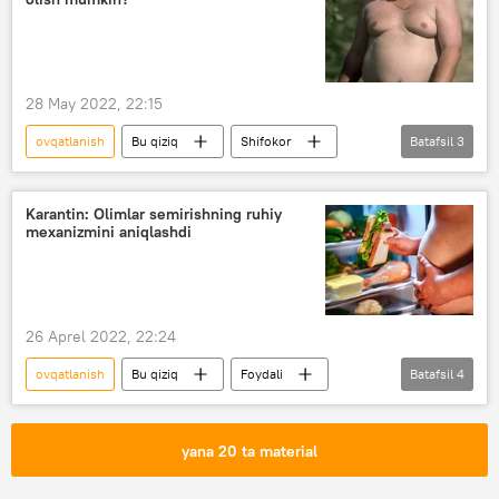
Shifokorlar tavsiyasi
28 May 2022, 22:15
ovqatlanish
Bu qiziq
Shifokor
Batafsil
3
Foydali
Doktor maslahati
parhez
Karantin: Olimlar semirishning ruhiy
mexanizmini aniqlashdi
26 Aprel 2022, 22:24
ovqatlanish
Bu qiziq
Foydali
Batafsil
4
Foydali mahsulotlar
Shifokorlar tavsiyasi
Doktor maslahati
Sog‘liq
yana 20 ta material