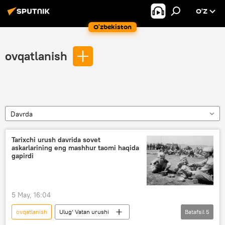
O’Z
O‘zbekiston
ovqatlanish
Davrda
Tarixchi urush davrida sovet
askarlarining eng mashhur taomi haqida
gapirdi
5 May, 16:04
ovqatlanish
Ulug‘ Vatan urushi
Batafsil
5