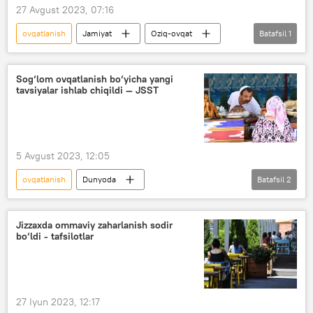
27 Avgust 2023, 07:16
ovqatlanish
Jamiyat
Oziq-ovqat
Batafsil
1
Shifokorlar tavsiyasi
Sog‘lom ovqatlanish bo‘yicha yangi
tavsiyalar ishlab chiqildi — JSST
5 Avgust 2023, 12:05
ovqatlanish
Dunyoda
Batafsil
2
Dunyo yangiliklari
JSST
Oziq-ovqat
Jizzaxda ommaviy zaharlanish sodir
bo‘ldi - tafsilotlar
27 Iyun 2023, 12:17