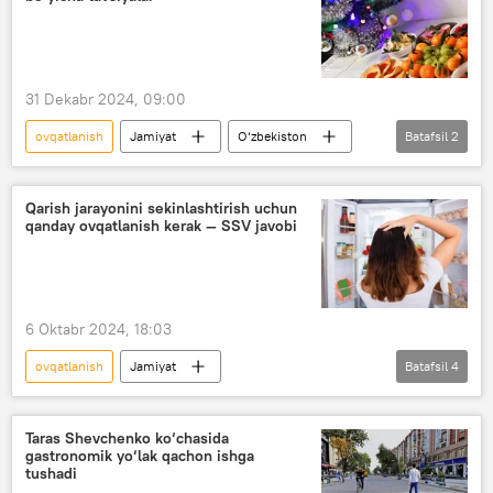
31 Dekabr 2024, 09:00
ovqatlanish
Jamiyat
O‘zbekiston
Batafsil
2
Yangi yil
Sog‘liqni saqlash vazirligi (SSV)
Qarish jarayonini sekinlashtirish uchun
qanday ovqatlanish kerak — SSV javobi
6 Oktabr 2024, 18:03
ovqatlanish
Jamiyat
Batafsil
4
Sog‘liqni saqlash vazirligi (SSV)
meva-sabzavot
go‘sht
Taras Shevchenko ko‘chasida
gastronomik yo‘lak qachon ishga
Shifokorlar tavsiyasi
tushadi