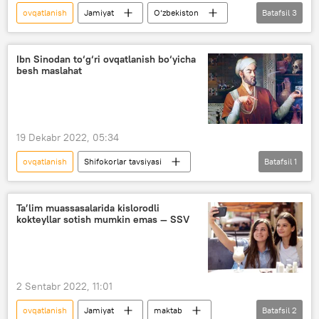
ovqatlanish
Jamiyat
O‘zbekiston
Batafsil
3
Jizzax
prokuratura
zaharlanish
Ibn Sinodan to‘g‘ri ovqatlanish bo‘yicha
besh maslahat
19 Dekabr 2022, 05:34
ovqatlanish
Shifokorlar tavsiyasi
Batafsil
1
Bu qiziq
Ta’lim muassasalarida kislorodli
kokteyllar sotish mumkin emas — SSV
2 Sentabr 2022, 11:01
ovqatlanish
Jamiyat
maktab
Batafsil
2