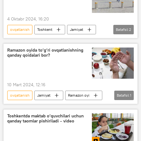
4 Oktabr 2024, 16:20
ovqatlanish
Toshkent
Jamiyat
Batafsil
2
ko‘cha
Umumiy ovqatlanish korxonalari
Ramazon oyida to‘g‘ri ovqatlanishning
qanday qoidalari bor?
10 Mart 2024, 12:16
ovqatlanish
Jamiyat
Ramazon oyi
Batafsil
1
Sog‘liqni saqlash vazirligi (SSV)
Toshkentda maktab o‘quvchilari uchun
qanday taomlar pishiriladi - video