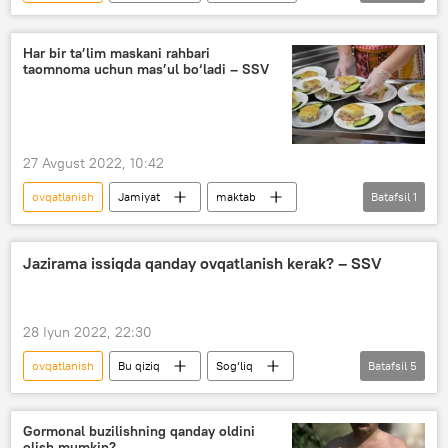
Sog‘liqni saqlash vazirligi (SSV)
Shifokorlar tavsiyasi
Har bir ta’lim maskani rahbari
taomnoma uchun mas’ul bo‘ladi – SSV
27 Avgust 2022, 10:42
ovqatlanish
Jamiyat
maktab
Batafsil
1
maktab direktori
Jazirama issiqda qanday ovqatlanish kerak? – SSV
28 Iyun 2022, 22:30
ovqatlanish
Bu qiziq
Sog‘liq
Batafsil
5
Foydali
Foydali mahsulotlar
Oziq-ovqat
Doktor maslahati
Gormonal buzilishning qanday oldini
olish mumkin?