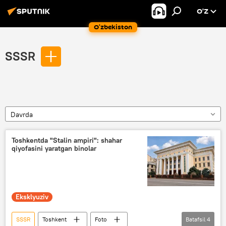
O’Z
O‘zbekiston
SSSR
Davrda
Toshkentda "Stalin ampiri": shahar
qiyofasini yaratgan binolar
Eksklyuziv
SSSR
Toshkent
Foto
Batafsil
4