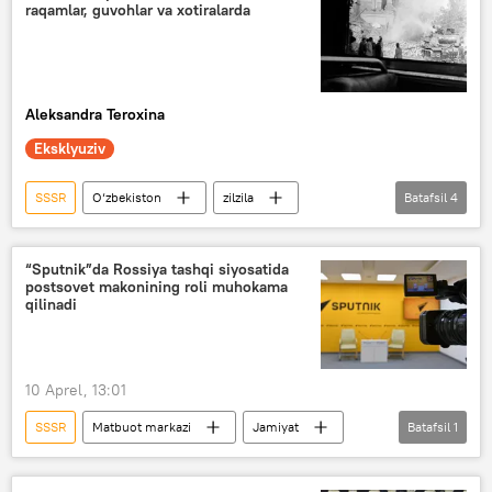
raqamlar, guvohlar va xotiralarda
Aleksandra Teroxina
Eksklyuziv
SSSR
O‘zbekiston
zilzila
Batafsil
4
tabiiy ofat
Sharof Rashidov
Analitika
Toshkent
“Sputnik”da Rossiya tashqi siyosatida
postsovet makonining roli muhokama
qilinadi
10 Aprel, 13:01
SSSR
Matbuot markazi
Jamiyat
Batafsil
1
Rossiya