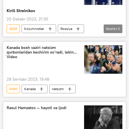
Kirill Strelnikov
20 Dekabr 2023, 21:30
SSSR
Kolumnistlar
Rossiya
Batafsil
5
AQSh
Sergey Shoygu
Yens Stoltenberg
Vladimir Putin
Kanada bosh vaziri natsizm
qurbonlaridan kechirim so‘radi, lekin...
NATO
Video
28 Sentabr 2023, 19:48
SSSR
Kanada
natsizm
Rasul Hamzatov — hayoti va ijodi