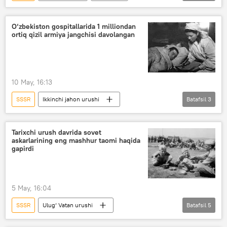
tarixiy yodgorlik
qurilish
Stalin
O‘zbekiston
O‘zbekiston gospitallarida 1 milliondan
ortiq qizil armiya jangchisi davolangan
10 May, 16:13
SSSR
Ikkinchi jahon urushi
Batafsil
3
Ulug‘ Vatan urushi
shifoxona
tarix
Tarixchi urush davrida sovet
askarlarining eng mashhur taomi haqida
gapirdi
5 May, 16:04
SSSR
Ulug‘ Vatan urushi
Batafsil
5
Ikkinchi jahon urushi
tarix
palov