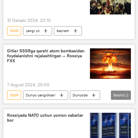
31 Dekabr 2024, 20:10
SSSR
yangi yil
bayram
Gitler SSSRga qarshi atom bombasidan
foydalanishni rejalashtirgan — Rossiya
FXX
7 Avgust 2024, 20:00
SSSR
Dunyo yangiliklari
Dunyoda
Batafsil
2
Germaniya
atom bombasi
Rossiyada NATO uchun yomon xabarlar
bor