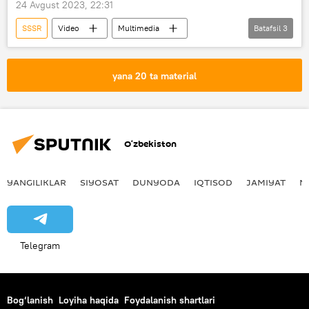
24 Avgust 2023, 22:31
SSSR
Video
Multimedia
Batafsil
3
Moldova
Ulug‘ Vatan urushi
Ikkinchi jahon urushi
yana 20 ta material
O‘zbekiston
YANGILIKLAR
SIYOSAT
DUNYODA
IQTISOD
JAMIYAT
M
Telegram
Bog‘lanish
Loyiha haqida
Foydalanish shartlari