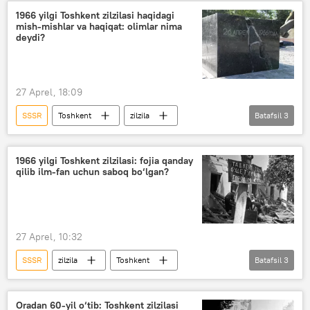
ovqatlanish
Jamiyat
1966 yilgi Toshkent zilzilasi haqidagi
mish-mishlar va haqiqat: olimlar nima
deydi?
27 Aprel, 18:09
SSSR
Toshkent
zilzila
Batafsil
3
tabiiy ofat
O‘zbekiston
Jamiyat
1966 yilgi Toshkent zilzilasi: fojia qanday
qilib ilm-fan uchun saboq bo‘lgan?
27 Aprel, 10:32
SSSR
zilzila
Toshkent
Batafsil
3
O‘zbekiston Fanlar akademiyasi
O‘zbekiston
Analitika
Oradan 60-yil o‘tib: Toshkent zilzilasi