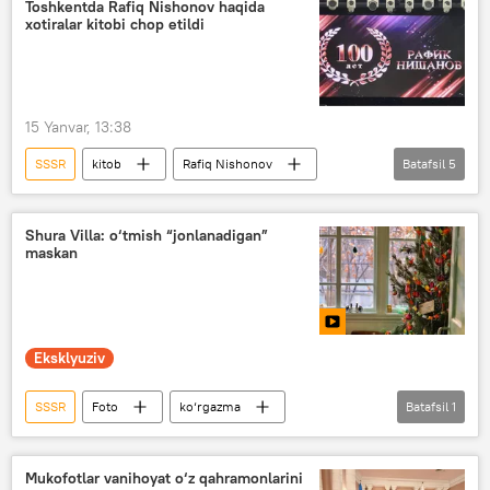
Toshkentda Rafiq Nishonov haqida
xotiralar kitobi chop etildi
15 Yanvar, 13:38
SSSR
kitob
Rafiq Nishonov
Batafsil
5
Rossiya
Sergey Lavrov
Toshkent
Rossiya TIV
MDH
Shura Villa: o‘tmish “jonlanadigan”
maskan
Eksklyuziv
SSSR
Foto
ko‘rgazma
Batafsil
1
Toshkent
Mukofotlar vanihoyat o‘z qahramonlarini