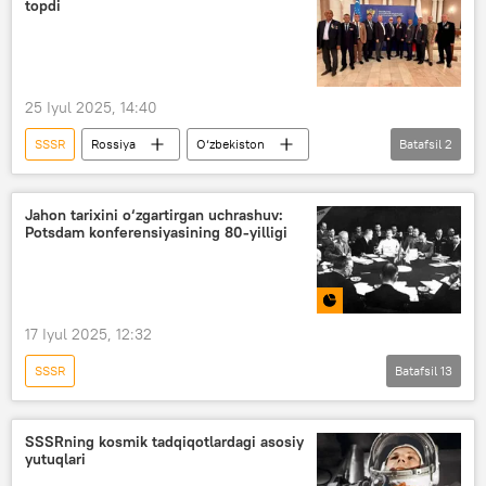
topdi
25 Iyul 2025, 14:40
SSSR
Rossiya
O‘zbekiston
Batafsil
2
Elchixona
veteranlar
Jahon tarixini o‘zgartirgan uchrashuv:
Potsdam konferensiyasining 80-yilligi
17 Iyul 2025, 12:32
SSSR
Batafsil
13
Ulug‘ Vatan urushidagi G‘alabaning 80-yilligi
Buyuk Britaniya
AQSh
tarix
SSSRning kosmik tadqiqotlardagi asosiy
yutuqlari
Berlin
Stalin