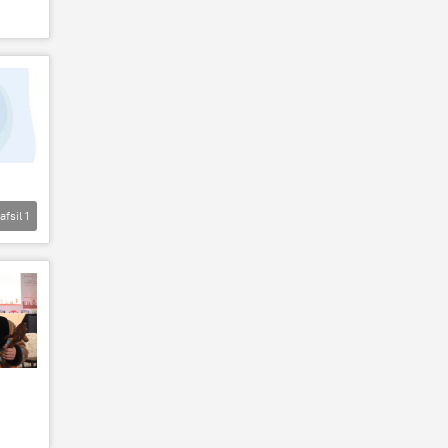
afsil
1