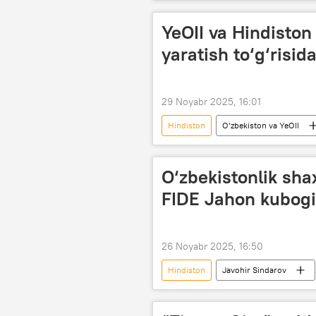
YeOII va Hindiston
yaratish to‘g‘risi
29 Noyabr 2025, 16:01
Hindiston
O‘zbekiston va YeOII
O‘zbekistonlik sha
FIDE Jahon kubogi
26 Noyabr 2025, 16:50
Hindiston
Javohir Sindarov