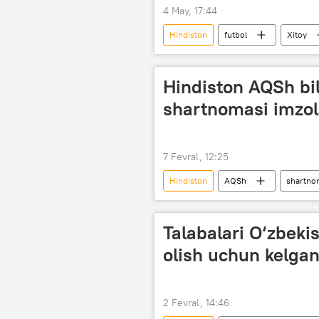
4 May, 17:44
Hindiston
futbol
Xitoy
Dunyo yangiliklari
Hindiston AQSh bil
shartnomasi imzol
7 Fevral, 12:25
Hindiston
AQSh
shartno
Talabalari O‘zbeki
olish uchun kelgan
2 Fevral, 14:46