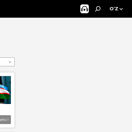
O’Z
afsil
1