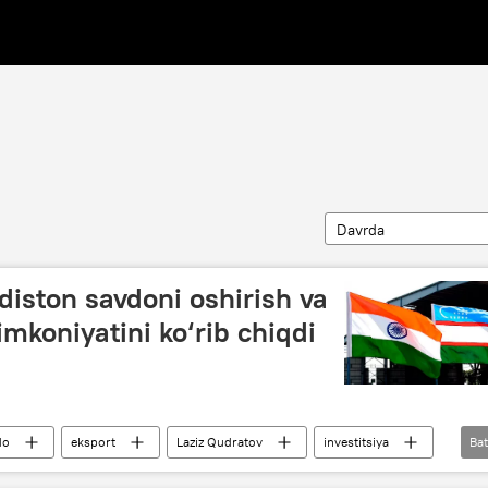
Davrda
diston savdoni oshirish va
imkoniyatini ko‘rib chiqdi
do
eksport
Laziz Qudratov
investitsiya
Bat