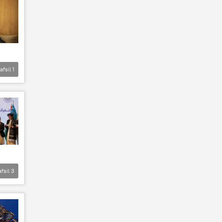
afsil
1
afsil
3