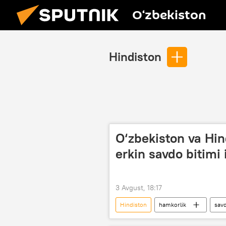
O‘zbekiston
Hindiston
O‘zbekiston va Hin
erkin savdo bitimi 
3 Avgust, 18:17
Hindiston
hamkorlik
sav
Investitsiyalar, sanoat va savdo vazirligi