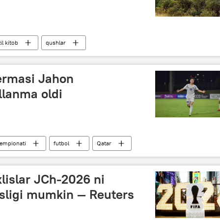
il kitob
qushlar
termasi Jahon
llanma oldi
hempionati
futbol
Qatar
lislar JCh-2026 ni
sligi mumkin — Reuters