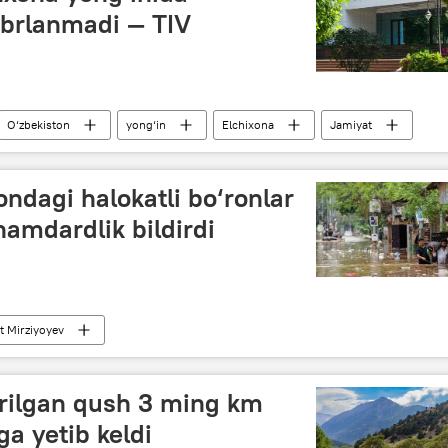
jabrlanmadi — TIV
O‘zbekiston
yong‘in
Elchixona
Jamiyat
ondagi halokatli bo‘ronlar
amdardlik bildirdi
t Mirziyoyev
rilgan qush 3 ming km
ga yetib keldi