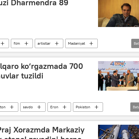
lduzi Dharmendra 89
film
artistlar
Madaniyat
Bat
alqaro ko‘rgazmada 700
uvlar tuzildi
ston
savdo
Eron
Pokiston
Bat
Afg‘oniston
 Praj Xorazmda Markaziy