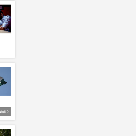
afsil
2