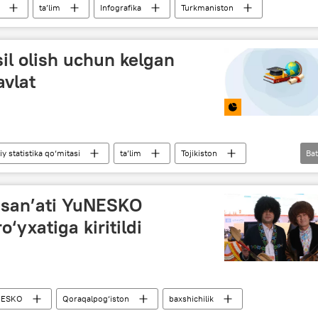
ta’lim
Infografika
Turkmaniston
il olish uchun kelgan
avlat
liy statistika qo‘mitasi
ta’lim
Tojikiston
Bat
 san’ati YuNESKO
‘yxatiga kiritildi
NESKO
Qoraqalpog‘iston
baxshichilik