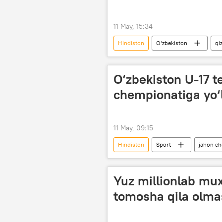
11 May, 15:34
Hindiston
O‘zbekiston
qiz
O‘zbekiston U-17 
chempionatiga yo‘
11 May, 09:15
Hindiston
Sport
jahon c
Yuz millionlab mux
tomosha qila olma