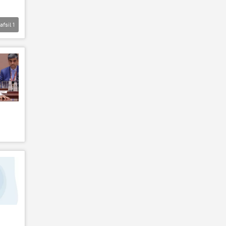
afsil
1