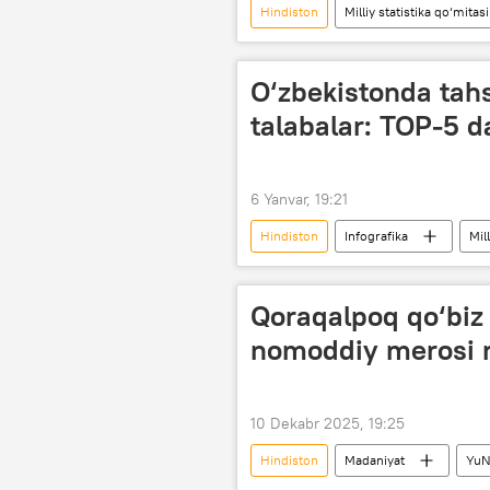
Hindiston
Milliy statistika qo‘mitasi
O‘zbekistonda tahs
talabalar: TOP-5 d
6 Yanvar, 19:21
Hindiston
Infografika
Mil
Turkmaniston
Qoraqalpoq qo‘biz
nomoddiy merosi ro
10 Dekabr 2025, 19:25
Hindiston
Madaniyat
Yu