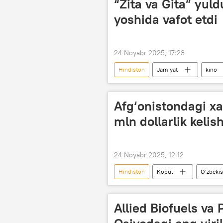
“Zita va Gita” yu
yoshida vafot etdi
24 Noyabr 2025, 17:23
Hindiston
Jamiyat
kino
Dunyo yangiliklari
Afg‘onistondagi x
mln dollarlik kelish
24 Noyabr 2025, 12:12
Hindiston
Kobul
O‘zbeki
shartnoma
Iqtisod
Allied Biofuels va