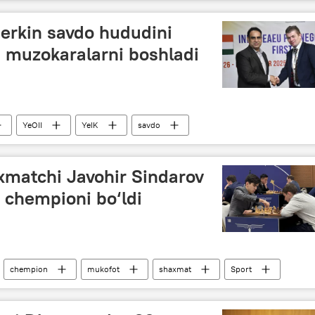
 erkin savdo hududini
da muzokaralarni boshladi
YeOII
YeIK
savdo
xmatchi Javohir Sindarov
 chempioni bo‘ldi
chempion
mukofot
shaxmat
Sport