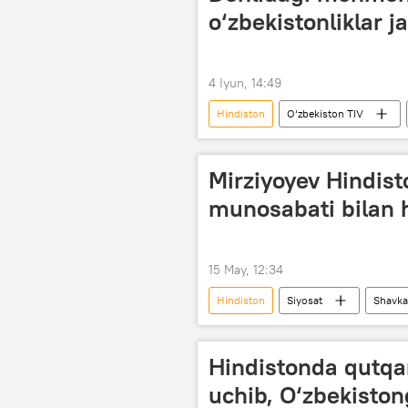
o‘zbekistonliklar 
4 Iyun, 14:49
Hindiston
O‘zbekiston TIV
Mirziyoyev Hindist
munosabati bilan h
15 May, 12:34
Hindiston
Siyosat
Shavka
Hindistonda qutqa
uchib, O‘zbekiston