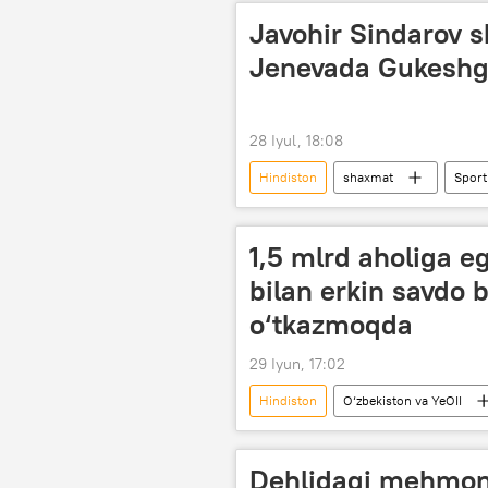
Javohir Sindarov 
Jenevada Gukeshga
28 Iyul, 18:08
Hindiston
shaxmat
Sport
1,5 mlrd aholiga e
bilan erkin savdo
o‘tkazmoqda
29 Iyun, 17:02
Hindiston
O‘zbekiston va YeOII
Iqtisod
muzokaralar
Dehlidagi mehmon