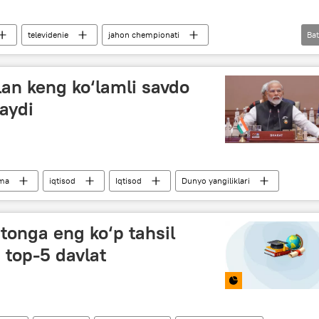
televidenie
jahon chempionati
Bat
an keng ko‘lamli savdo
aydi
ma
iqtisod
Iqtisod
Dunyo yangiliklari
stonga eng ko‘p tahsil
 top-5 davlat