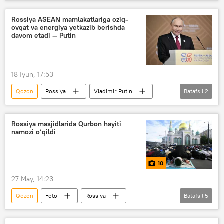
hamkorlik
savdo
investitsiya
Tatariston
Rossiya ASEAN mamlakatlariga oziq-
ovqat va energiya yetkazib berishda
davom etadi — Putin
18 Iyun, 17:53
Qozon
Rossiya
Vladimir Putin
Batafsil
2
ASEAN
sammit
Rossiya masjidlarida Qurbon hayiti
namozi o‘qildi
10
27 May, 14:23
Qozon
Foto
Rossiya
Batafsil
5
musulmonlar