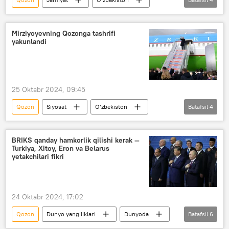
Rossiya
talabalar
diplomatlar
Elchixona
Mirziyoyevning Qozonga tashrifi
yakunlandi
25 Oktabr 2024, 09:45
Qozon
Siyosat
O‘zbekiston
Batafsil
4
Shavkat Mirziyoyev
Tatariston
tashrif
BRIKS (BRICS)
BRIKS qanday hamkorlik qilishi kerak —
Turkiya, Xitoy, Eron va Belarus
yetakchilari fikri
24 Oktabr 2024, 17:02
Qozon
Dunyo yangiliklari
Dunyoda
Batafsil
6