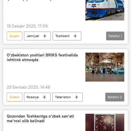
19 Dekabr 2025, 17:09
Qozon
Jamiyat
Toshkent
Batafsil
1
poyezd qatnovi
O‘zbekiston yoshlari BRIKS festivalida
ishtirok etmoqda
23 Sentabr 2025, 14:48
Qozon
Rossiya
Tatariston
Batafsil
2
ijodiy tanlov
olimpiada
Qozondan Toshkentga o‘zbek san’ati
me’rosi olib kelinadi