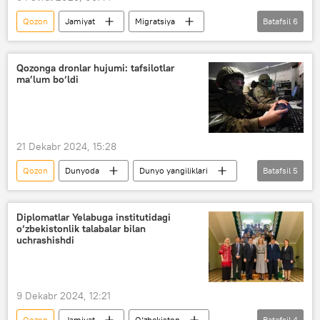
Qozon
Jamiyat
Migratsiya
Batafsil
6
migrantlar
patent
sertifikat
rus tili
Migratsiya agentligi
Qozonga dronlar hujumi: tafsilotlar
ma’lum bo‘ldi
hamkorlik
21 Dekabr 2024, 15:28
Qozon
Dunyoda
Dunyo yangiliklari
Batafsil
5
Rossiya
Kiyev
Dron
hujum
Diplomatlar Yelabuga institutidagi
o‘zbekistonlik talabalar bilan
Rossiyaning Donbassdagi maxsus harbiy operatsiyasi
uchrashishdi
9 Dekabr 2024, 12:21
Qozon
Jamiyat
O‘zbekiston
Batafsil
4