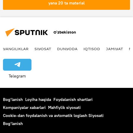
Vladimir Putin
BRIKS (BRICS)
yana 20 ta material
O‘zbekiston
YANGILIKLAR
SIYOSAT
DUNYODA
IQTISOD
JAMIYAT
M
Telegram
Bog‘lanish
Loyiha haqida
Foydalanish shartlari
Kompaniyalar xabarlari
Mahfiylik siyosati
Cookie-dan foydalanish va avtomatik loglash Siyosati
Bog‘lanish