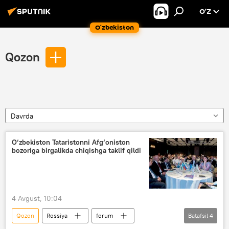
O’Z
O‘zbekiston
Qozon
Davrda
O‘zbekiston Tataristonni Afg‘oniston
bozoriga birgalikda chiqishga taklif qildi
4 Avgust, 10:04
Qozon
Rossiya
forum
Batafsil
4