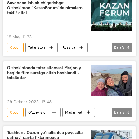
Rossiya Federatsiyasi musulmonlari diniy boshqarmasi
Savdodan ishlab chiqarishga:
O‘zbekiston "KazanForum"da nimalarni
jome’ masjid
Moskva
Qrim
taklif qildi
18 May, 11:33
Qozon
Tatariston
Rossiya
Batafsil
4
forum
Iqtisod
Jamshid Xodjayev
Rustam Minnixanov
O‘zbekistonda tatar allomasi Marjoniy
haqida film suratga olish boshlandi -
tafsilotlar
29 Dekabr 2025, 13:48
Qozon
O‘zbekiston
Madaniyat
Batafsil
6
kino
film
hamkorlik
Samarqand
Buxoro
Tatariston
Toshkent-Qozon yo‘nalishida poyezdlar
qatnovi qayta tiklanmoqda