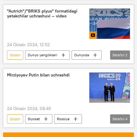
Rossiya
Turkiya
Xitoy
Eron
Belarus
BRIKS (BRICS)
"Autrich"/"BRIKS plyus" formatidagi
yetakchilar uchrashuvi — video
24 Oktabr 2024, 12:52
Qozon
Dunyo yangiliklari
Dunyoda
Batafsil
2
Rossiya
BRIKS (BRICS)
Mirziyoyev Putin bilan uchrashdi
24 Oktabr 2024, 08:45
Qozon
Siyosat
Rossiya
Batafsil
4
O‘zbekiston
Shavkat Mirziyoyev