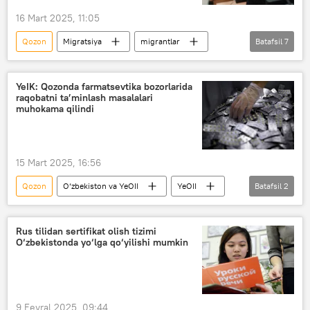
16 Mart 2025, 11:05
Qozon
Migratsiya
migrantlar
Batafsil
7
O‘zbekiston
Rossiya
Qozon federal universiteti filiali
Jizzax
YeIK: Qozonda farmatsevtika bozorlarida
raqobatni ta’minlash masalalari
imtihon
sertifikat
rus tili
muhokama qilindi
15 Mart 2025, 16:56
Qozon
O‘zbekiston va YeOII
YeOII
Batafsil
2
YeIK
dori
Rus tilidan sertifikat olish tizimi
O‘zbekistonda yo‘lga qo‘yilishi mumkin
9 Fevral 2025, 09:44