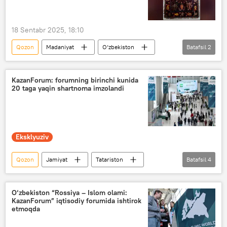
18 Sentabr 2025, 18:10
Qozon
Madaniyat
O‘zbekiston
Batafsil
2
Islom sivilizatsiyasi markazi
ko‘rgazma
KazanForum: forumning birinchi kunida
20 taga yaqin shartnoma imzolandi
Eksklyuziv
Qozon
Jamiyat
Tatariston
Batafsil
4
Rossiya
O‘zbekiston
forum
Rossiya — Islom olami: KazanForum
O‘zbekiston “Rossiya – Islom olami:
KazanForum” iqtisodiy forumida ishtirok
etmoqda