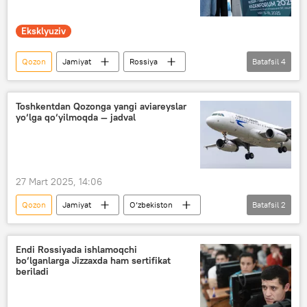
Eksklyuziv
Qozon
Jamiyat
Rossiya
Batafsil
4
Tatariston
O‘zbekiston
forum
Rossiya — Islom olami: KazanForum
Toshkentdan Qozonga yangi aviareyslar
yo‘lga qo‘yilmoqda — jadval
27 Mart 2025, 14:06
Qozon
Jamiyat
O‘zbekiston
Batafsil
2
aviaparvozlar
Toshkent
Endi Rossiyada ishlamoqchi
bo‘lganlarga Jizzaxda ham sertifikat
beriladi