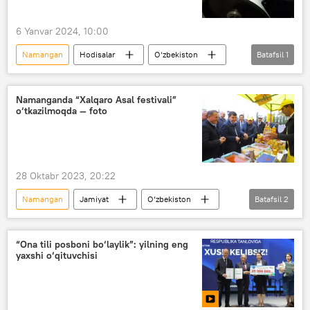
6 Yanvar 2024, 10:00
Namangan
Hodisalar
O‘zbekiston
Batafsil
1
zilzila
Namanganda “Xalqaro Asal festivali”
o‘tkazilmoqda — foto
28 Oktabr 2023, 20:22
Namangan
Jamiyat
O‘zbekiston
Batafsil
2
festival
Asal
“Ona tili posboni bo‘laylik”: yilning eng
yaxshi o‘qituvchisi