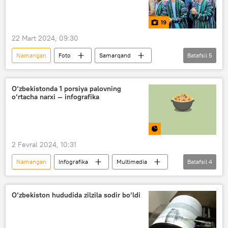
19
22 Mart 2024, 09:30
Namangan
Foto
Samarqand
Batafsil
5
Andijon
Navoiy viloyati
Surxondaryo
Toshkent viloyati
O‘zbekistonda 1 porsiya palovning
o‘rtacha narxi — infografika
Navro‘z
2 Fevral 2024, 10:31
Namangan
Infografika
Multimedia
Batafsil
4
O‘zbekiston
palov
Toshkent
narx-navo
O‘zbekiston hududida zilzila sodir bo‘ldi