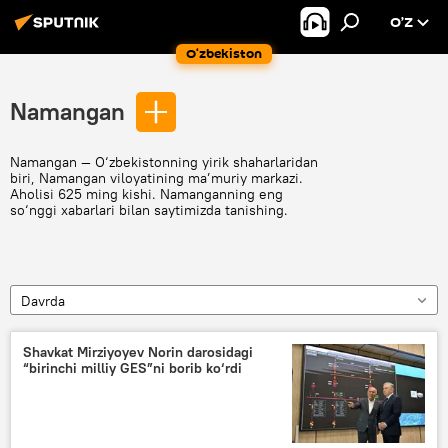
O’Z
O‘zbekiston
Namangan
Namangan — O‘zbekistonning yirik shaharlaridan
biri, Namangan viloyatining ma’muriy markazi.
Aholisi 625 ming kishi. Namanganning eng
so‘nggi xabarlari bilan saytimizda tanishing.
Davrda
Shavkat Mirziyoyev Norin darosidagi
“birinchi milliy GES”ni borib ko‘rdi