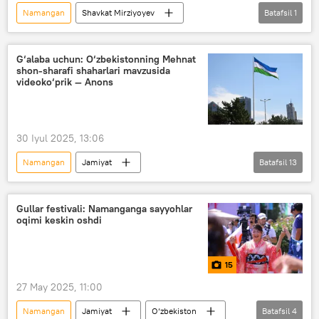
Namangan
Shavkat Mirziyoyev
Batafsil
1
Namangan viloyati
G‘alaba uchun: O‘zbekistonning Mehnat
shon-sharafi shaharlari mavzusida
videoko‘prik — Anons
30 Iyul 2025, 13:06
Namangan
Jamiyat
Batafsil
13
matbuot-anjuman
G‘alabaning 80-yilligi
O‘zbekiston
O‘zbekiston - Rossiya
Gullar festivali: Namanganga sayyohlar
oqimi keskin oshdi
Toshkent
Moskva
MDH
Andijon
Samarqand
Farg‘ona
15
qaror
Rossotrudnichestvo
27 May 2025, 11:00
jurnalistlar
Matbuot markazi
Namangan
Jamiyat
O‘zbekiston
Batafsil
4