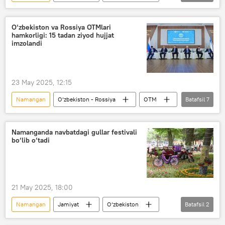
gulchilik
festival
sayyohlar
Xalqaro gullar festivali
O‘zbekiston va Rossiya OTMlari
hamkorligi: 15 tadan ziyod hujjat
imzolandi
23 May 2025, 12:15
Namangan
O‘zbekiston - Rossiya
OTM
Batafsil
7
oliy ta’lim muassasalari
Oliy ta’lim, fan va innovatsiyalar vazirligi
Namanganda navbatdagi gullar festivali
bo‘lib o‘tadi
hamkorlik
xalqaro konferensiya
hujjatlar
muzokaralar
Jamiyat
21 May 2025, 18:00
Namangan
Jamiyat
O‘zbekiston
Batafsil
2
gulchilik
festival