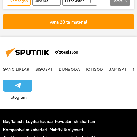
Namangan
Jamiyat
O‘zbekiston
Batafsil
2
bolalar
zaharlanish
yana 20 ta material
O‘zbekiston
YANGILIKLAR
SIYOSAT
DUNYODA
IQTISOD
JAMIYAT
M
Telegram
Bog‘lanish
Loyiha haqida
Foydalanish shartlari
Kompaniyalar xabarlari
Mahfiylik siyosati