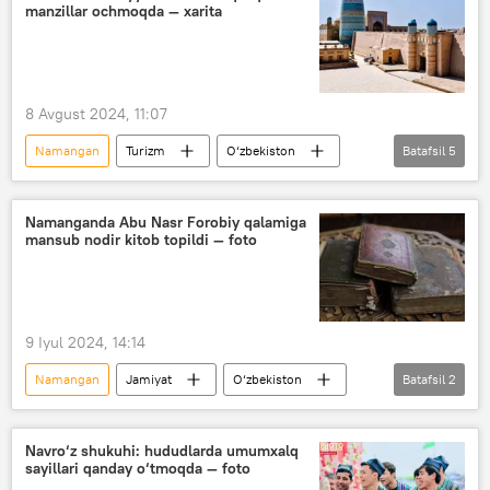
manzillar ochmoqda — xarita
8 Avgust 2024, 11:07
Namangan
Turizm
O‘zbekiston
Batafsil
5
Farg‘ona
Andijon
Xorazm
Qoraqalpog‘iston
sayyohlar
Namanganda Abu Nasr Forobiy qalamiga
mansub nodir kitob topildi — foto
9 Iyul 2024, 14:14
Namangan
Jamiyat
O‘zbekiston
Batafsil
2
arxeologik topilma
kitob
Navro‘z shukuhi: hududlarda umumxalq
sayillari qanday o‘tmoqda — foto