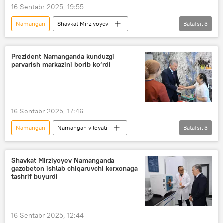
16 Sentabr 2025, 19:55
Namangan
Shavkat Mirziyoyev
Batafsil
3
Namangan viloyati
GES
GES qurilishi
Prezident Namanganda kunduzgi
parvarish markazini borib ko‘rdi
16 Sentabr 2025, 17:46
Namangan
Namangan viloyati
Batafsil
3
prezident
Shavkat Mirziyoyev
nogiron
nogironligi bo‘lgan shaxslar
Shavkat Mirziyoyev Namanganda
gazobeton ishlab chiqaruvchi korxonaga
tashrif buyurdi
16 Sentabr 2025, 12:44