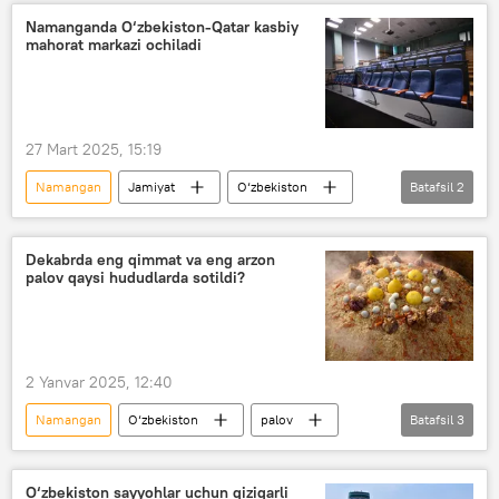
Namanganda O‘zbekiston-Qatar kasbiy
mahorat markazi ochiladi
27 Mart 2025, 15:19
Namangan
Jamiyat
O‘zbekiston
Batafsil
2
Qatar
ta’lim
Dekabrda eng qimmat va eng arzon
palov qaysi hududlarda sotildi?
2 Yanvar 2025, 12:40
Namangan
O‘zbekiston
palov
Batafsil
3
narx-navo
Milliy statistika qo‘mitasi
Toshkent
O‘zbekiston sayyohlar uchun qiziqarli