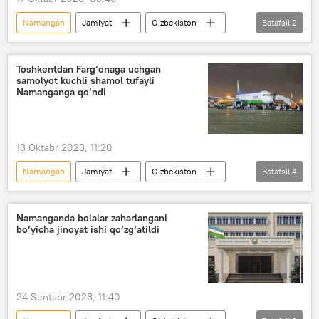
Namangan
Jamiyat
O‘zbekiston
Batafsil
2
Saudiya Arabistoni
aviaparvozlar
Toshkentdan Farg‘onaga uchgan
samolyot kuchli shamol tufayli
Namanganga qo‘ndi
13 Oktabr 2023, 11:20
Namangan
Jamiyat
O‘zbekiston
Batafsil
4
Toshkent
Farg‘ona
aviaparvozlar
samolyot
Namanganda bolalar zaharlangani
bo‘yicha jinoyat ishi qo‘zg‘atildi
24 Sentabr 2023, 11:40