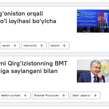
‘oniston orqali
o‘l loyihasi bo‘yicha
savdo
hamkorlik
Iqtisod
Markaziy Osiyo
Afg‘oniston
ni Qirg‘izistonning BMT
iga saylangani bilan
telefon suhbati
Shavkat Mirziyoyev
Sadir Japarov
BMT