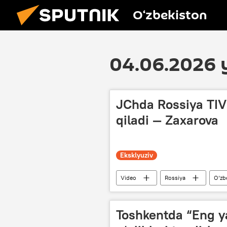
O‘zbekiston
04.06.2026 y
JChda Rossiya TIV
qiladi — Zaxarova
Eksklyuziv
Video
Rossiya
O‘zb
Milliy terma jamoa
Mariya Za
Toshkentda “Eng ya