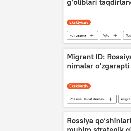
g‘oliblari taqdirlan
Eksklyuziv
ko‘rgazma
Foto
Tos
O‘zbekiston
Migrant ID: Rossi
nimalar o‘zgarapti
Eksklyuziv
Rossiya Davlat dumasi
migra
Moskva
Peterburg xalqaro iq
Rossiya qo‘shinlar
muhim strategik qi