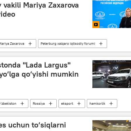
 vakili Mariya Zaxarova
video
Mariya Zaxarova
Peterburg xalqaro iqtisodiy forumi
stonda "Lada Largus"
 yo‘lga qo‘yishi mumkin
‘zbekiston
Rossiya
eksport
hamkorlik
s uchun to‘siqlarni