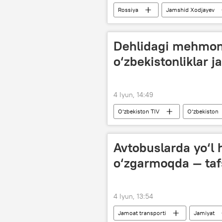
Rossiya
Jamshid Xodjayev
Iqtisod
uchrashuv
Dehlidagi mehmon
o‘zbekistonliklar 
4 Iyun, 14:49
O‘zbekiston TIV
O‘zbekiston
Jamiyat
Avtobuslarda yo‘l h
o‘zgarmoqda — tafs
4 Iyun, 13:54
Jamoat transporti
Jamiyat