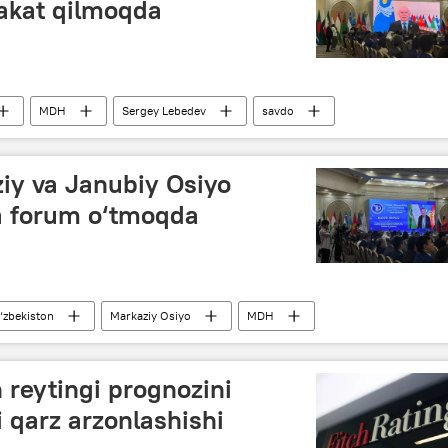
akat qilmoqda
MDH
Sergey Lebedev
savdo
ashkiloti (ShHT)
Iqtisod
iy va Janubiy Osiyo
ha forum o‘tmoqda
‘zbekiston
Markaziy Osiyo
MDH
ergey Lebedev
n reytingi prognozini
i qarz arzonlashishi