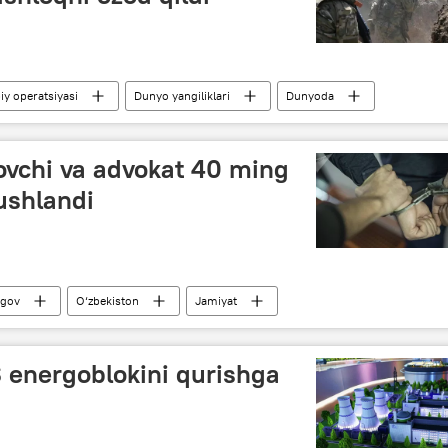
y operatsiyasi
Dunyo yangiliklari
Dunyoda
orojye viloyati
Ukraina
Rossiya
vchi va advokat 40 ming
 ushlandi
rgov
O‘zbekiston
Jamiyat
oyati
Davlat xavfsizlik xizmati (DXX)
 energoblokini qurishga