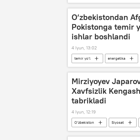
avtobus
O‘zbekistondan Afg
Pokistonga temir y
ishlar boshlandi
4 Iyun, 13:02
temir yo‘l
energetika
Investitsiyalar, sanoat va savdo vazirligi
O‘zbekiston
Mirziyoyev Japarov
Xavfsizlik Kengash
tabrikladi
4 Iyun, 12:19
O‘zbekiston
Siyosat
tabrik
Qirg‘iziston