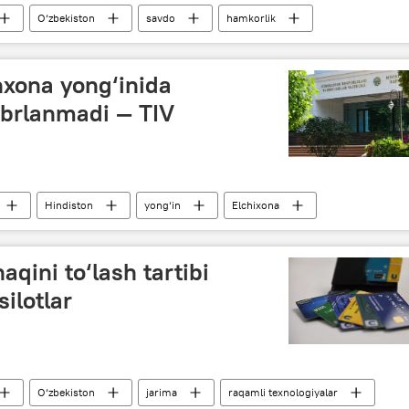
O‘zbekiston
savdo
hamkorlik
Yangi Toshkent
Sankt-Peterburg
xona yong‘inida
jabrlanmadi — TIV
Hindiston
yong‘in
Elchixona
aqini to‘lash tartibi
ilotlar
O‘zbekiston
jarima
raqamli texnologiyalar