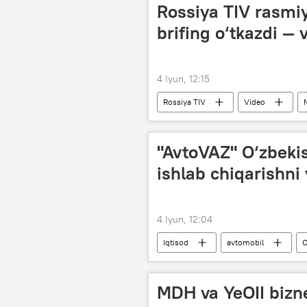
Rossiya TIV rasmiy
brifing o‘tkazdi — 
4 Iyun, 12:15
Rossiya TIV
Video
"AvtoVAZ" O‘zbeki
ishlab chiqarishni
4 Iyun, 12:04
Iqtisod
avtomobil
O
Peterburg xalqaro iqtisodiy forumi
MDH va YeOII bizne