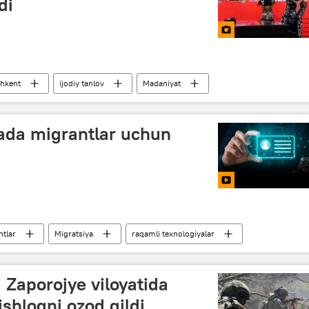
di
hkent
ijodiy tanlov
Madaniyat
yada migrantlar uchun
ntlar
Migratsiya
raqamli texnologiyalar
tisodiy forumi
i Zaporojye viloyatida
shloqni ozod qildi