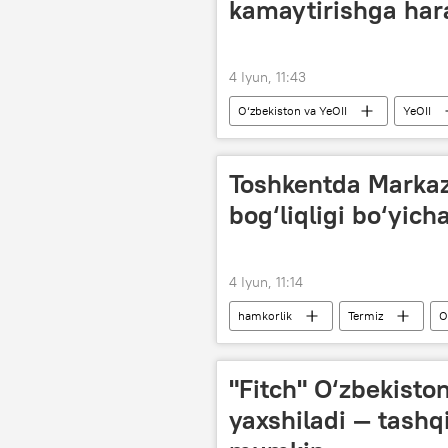
kamaytirishga har
4 Iyun, 11:43
O‘zbekiston va YeOII
YeOII
bojxona
Shanxay hamkorlik t
Toshkentda Markaz
bog‘liqligi bo‘yic
4 Iyun, 11:14
hamkorlik
Termiz
O
xavfsizlik
Jamiyat
S
"Fitch" O‘zbekisto
yaxshiladi — tashq