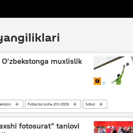
angiliklari
 O‘zbekstonga muxlislik
ekiston
Futbol bo‘yicha JCh-2026
futbol
xarova
Rossiya TIV
xshi fotosurat” tanlovi