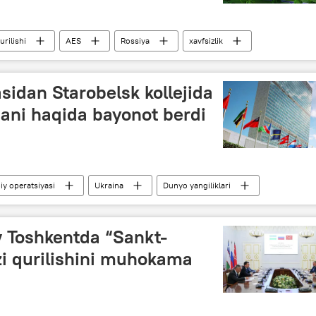
rilishi
AES
Rossiya
xavfsizlik
Jamiyat
idan Starobelsk kollejida
lgani haqida bayonot berdi
y operatsiyasi
Ukraina
Dunyo yangiliklari
kollej
halok bo‘lganlar
v Toshkentda “Sankt-
i qurilishini muhokama