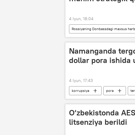
4 Iyun, 18:04
Rossiyaning Donbassdagi maxsus harbi
Rossiya Mudofaa vazirligi
Zap
Namanganda tergo
dollar pora ishida
4 Iyun, 17:43
korrupsiya
pora
te
Jinoyat kodeksi
Namangan vil
O‘zbekistonda AES
litsenziya berildi