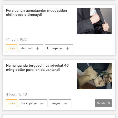
firibgarlik
talon-tarojlik
Jinoyat kodeksi
O‘zbekiston
Pora uchun qamalganlar muddatidan
oldin ozod qilinmaydi
14 Iyun, 16:31
pora
Jamiyat
korrupsiya
Namanganda tergovchi va advokat 40
ming dollar pora ishida ushlandi
4 Iyun, 17:43
pora
korrupsiya
tergov
Batafsil
5
O‘zbekiston
Jamiyat