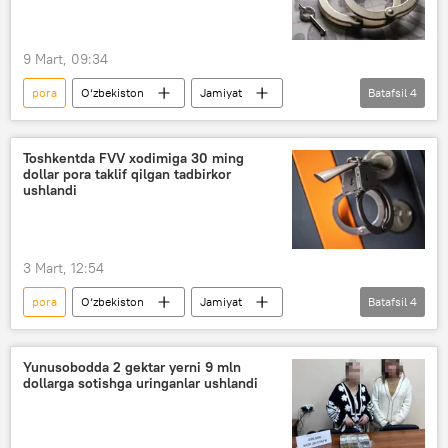
9 Mart, 09:34
pora
O‘zbekiston
Jamiyat
Batafsil
4
Jinoyat kodeksi
Surxondaryo
firibgarlik
Davlat xavfsizlik xizmati (DXX)
Toshkentda FVV xodimiga 30 ming
dollar pora taklif qilgan tadbirkor
ushlandi
3 Mart, 12:54
pora
O‘zbekiston
Jamiyat
Batafsil
4
korrupsiya
Davlat xavfsizlik xizmati (DXX)
Favqulodda vaziyatlar vazirligi (FVV)
Yunusobodda 2 gektar yerni 9 mln
dollarga sotishga uringanlar ushlandi
Toshkent