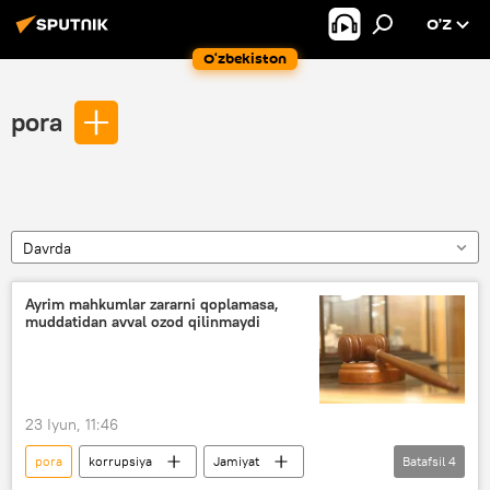
O’Z
O‘zbekiston
pora
Davrda
Ayrim mahkumlar zararni qoplamasa,
muddatidan avval ozod qilinmaydi
23 Iyun, 11:46
pora
korrupsiya
Jamiyat
Batafsil
4