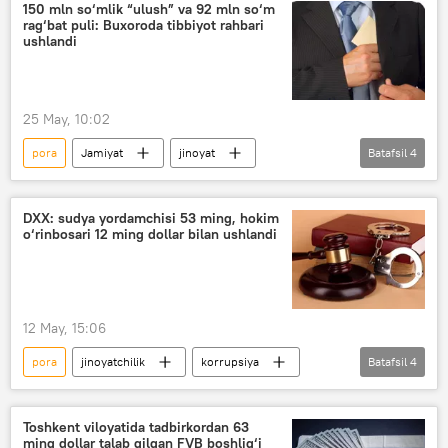
Jinoyat kodeksi
Namangan viloyati
150 mln so‘mlik “ulush” va 92 mln so‘m
rag‘bat puli: Buxoroda tibbiyot rahbari
Davlat xavfsizlik xizmati (DXX)
ushlandi
25 May, 10:02
pora
Jamiyat
jinoyat
Batafsil
4
O‘zbekiston
Buxoro viloyati
korrupsiya
Davlat xavfsizlik xizmati (DXX)
DXX: sudya yordamchisi 53 ming, hokim
o‘rinbosari 12 ming dollar bilan ushlandi
12 May, 15:06
pora
jinoyatchilik
korrupsiya
Batafsil
4
O‘zbekiston
Jamiyat
Surxondaryo
Buxoro viloyati
Toshkent viloyatida tadbirkordan 63
ming dollar talab qilgan FVB boshlig‘i