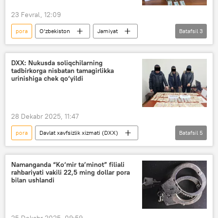
23 Fevral, 12:09
pora
O‘zbekiston
Jamiyat
Batafsil
3
firibgarlik
Yunusobod
Toshkent
DXX: Nukusda soliqchilarning
tadbirkorga nisbatan tamagirlikka
urinishiga chek qo‘yildi
28 Dekabr 2025, 11:47
pora
Davlat xavfsizlik xizmati (DXX)
Batafsil
5
O‘zbekiston
Jamiyat
Jinoyat kodeksi
Soliq
firibgarlik
Namanganda “Ko‘mir ta’minot” filiali
rahbariyati vakili 22,5 ming dollar pora
bilan ushlandi
25 Dekabr 2025, 09:59