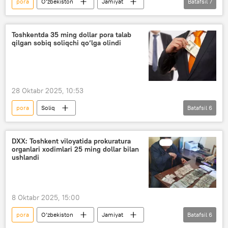
pora
O‘zbekiston
Jamiyat
Batafsil
7
Jinoyat kodeksi
jinoyat
fermerlar
Samarqand viloyati
firibgarlik
IIV
Toshkentda 35 ming dollar pora talab
qilgan sobiq soliqchi qo‘lga olindi
Davlat xavfsizlik xizmati (DXX)
28 Oktabr 2025, 10:53
pora
Soliq
Batafsil
6
Davlat xavfsizlik xizmati (DXX)
firibgar
jinoyat
Jinoyat kodeksi
Toshkent
DXX: Toshkent viloyatida prokuratura
organlari xodimlari 25 ming dollar bilan
Hodisalar
ushlandi
8 Oktabr 2025, 15:00
pora
O‘zbekiston
Jamiyat
Batafsil
6