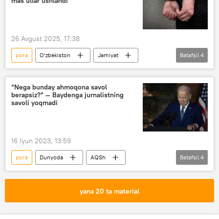
mas’ullar ushlandi
26 Avgust 2025, 17:38
pora
O‘zbekiston
Jamiyat
Batafsil
4
jinoyat
Jinoyat kodeksi
firibgarlik
Migratsiya agentligi
“Nega bunday ahmoqona savol
berapsiz?” — Baydenga jurnalistning
savoli yoqmadi
16 Iyun 2023, 13:59
pora
Dunyoda
AQSh
Batafsil
4
Jo Bayden
Ukraina
Donald Tramp
jurnalist
yana 20 ta material