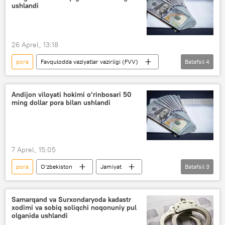
ushlandi
26 Aprel, 13:18
pora
Favqulodda vaziyatlar vazirligi (FVV)
Batafsil
4
Davlat xavfsizlik xizmati (DXX)
korrupsiya
Toshkent viloyati
Hodisalar
Andijon viloyati hokimi o‘rinbosari 50
ming dollar pora bilan ushlandi
7 Aprel, 15:05
pora
O‘zbekiston
Jamiyat
Batafsil
3
Jinoyat kodeksi
korrupsiya
Andijon viloyati
Samarqand va Surxondaryoda kadastr
xodimi va sobiq soliqchi noqonuniy pul
olganida ushlandi