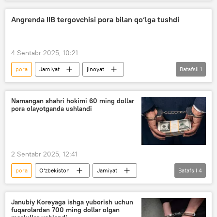
jinoyat
Davlat xavfsizlik xizmati (DXX)
Bekobod tumani
Guliston tumani
Angrenda IIB tergovchisi pora bilan qo‘lga tushdi
prokuratura
Soliq
4 Sentabr 2025, 10:21
pora
Jamiyat
jinoyat
Batafsil
1
Angren shahri
Namangan shahri hokimi 60 ming dollar
pora olayotganda ushlandi
2 Sentabr 2025, 12:41
pora
O‘zbekiston
Jamiyat
Batafsil
4
jinoyat
Jinoyat kodeksi
firibgarlik
korrupsiya
Janubiy Koreyaga ishga yuborish uchun
fuqarolardan 700 ming dollar olgan