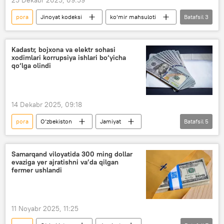
pora
Jinoyat kodeksi
ko‘mir mahsuloti
Batafsil
3
O‘zbekiston
Jamiyat
Namangan viloyati
Kadastr, bojxona va elektr sohasi
xodimlari korrupsiya ishlari bo‘yicha
qo‘lga olindi
14 Dekabr 2025, 09:18
pora
O‘zbekiston
Jamiyat
Batafsil
5
Jinoyat kodeksi
jinoyatchilik
firibgarlik
Davlat xavfsizlik xizmati (DXX)
Samarqand viloyatida 300 ming dollar
evaziga yer ajratishni va’da qilgan
IIV
fermer ushlandi
11 Noyabr 2025, 11:25