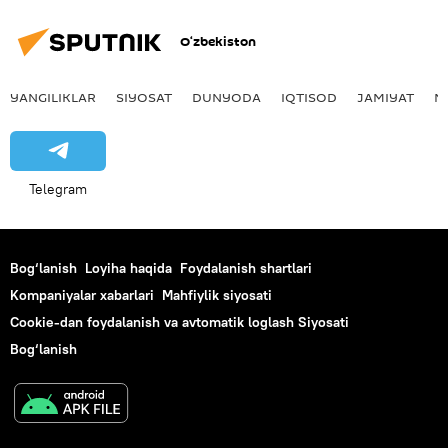
O‘zbekiston
YANGILIKLAR
SIYOSAT
DUNYODA
IQTISOD
JAMIYAT
M
Telegram
Bog‘lanish
Loyiha haqida
Foydalanish shartlari
Kompaniyalar xabarlari
Mahfiylik siyosati
Cookie-dan foydalanish va avtomatik loglash Siyosati
Bog‘lanish