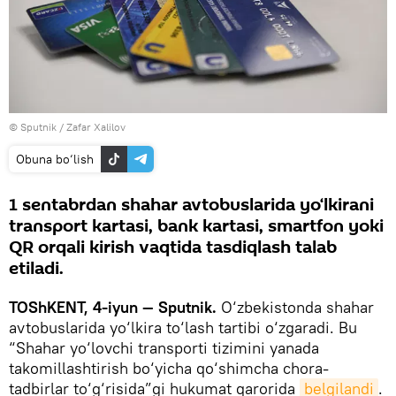
© Sputnik / Zafar Xalilov
Obuna bo‘lish
1 sentabrdan shahar avtobuslarida yo‘lkirani
transport kartasi, bank kartasi, smartfon yoki
QR orqali kirish vaqtida tasdiqlash talab
etiladi.
TOShKENT, 4-iyun — Sputnik.
O‘zbekistonda shahar
avtobuslarida yo‘lkira to‘lash tartibi o‘zgaradi. Bu
“Shahar yo‘lovchi transporti tizimini yanada
takomillashtirish bo‘yicha qo‘shimcha chora-
tadbirlar to‘g‘risida”gi hukumat qarorida
belgilandi
.