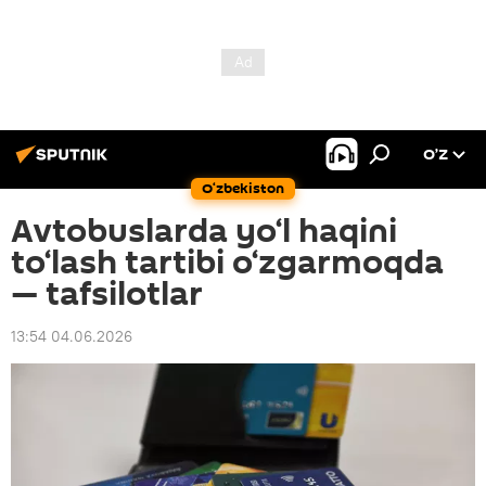
O’Z
O‘zbekiston
Avtobuslarda yo‘l haqini
to‘lash tartibi o‘zgarmoqda
— tafsilotlar
13:54 04.06.2026