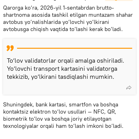
Qarorga ko‘ra, 2026-yil 1-sentabrdan brutto-
shartnoma asosida tashkil etilgan muntazam shahar
avtobus yo‘nalishlarida yo‘lovchi yo‘lkirani
avtobusga chiqish vaqtida to‘lashi kerak bo‘ladi.
To‘lov validatorlar orqali amalga oshiriladi.
Yo‘lovchi transport kartasini validatorga
tekkizib, yo‘lkirani tasdiqlashi mumkin.
Shuningdek, bank kartasi, smartfon va boshqa
kontaktsiz elektron to‘lov usullari — NFC, QR,
biometrik to‘lov va boshqa joriy etilayotgan
texnologiyalar orqali ham to‘lash imkoni bo‘ladi.