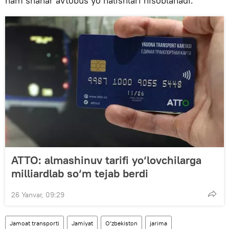
ham shahar avtobus yo‘nalishlari hisoblanadi.
ATTO: almashinuv tarifi yo‘lovchilarga
milliardlab so‘m tejab berdi
26 Yanvar, 09:29
Jamoat transporti
Jamiyat
O‘zbekiston
jarima