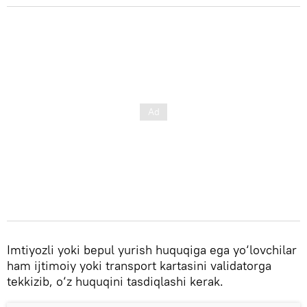
Imtiyozli yoki bepul yurish huquqiga ega yo‘lovchilar
ham ijtimoiy yoki transport kartasini validatorga
tekkizib, o‘z huquqini tasdiqlashi kerak.