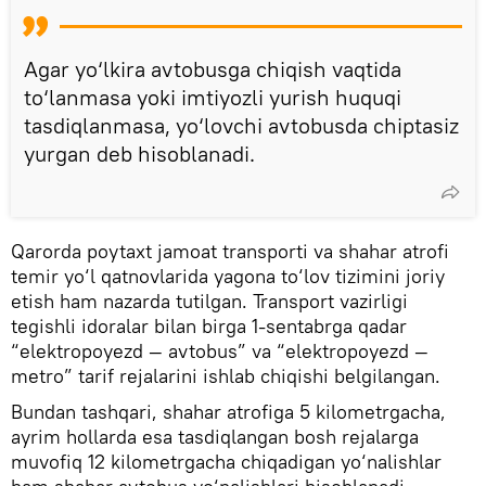
Agar yo‘lkira avtobusga chiqish vaqtida
to‘lanmasa yoki imtiyozli yurish huquqi
tasdiqlanmasa, yo‘lovchi avtobusda chiptasiz
yurgan deb hisoblanadi.
Qarorda poytaxt jamoat transporti va shahar atrofi
temir yo‘l qatnovlarida yagona to‘lov tizimini joriy
etish ham nazarda tutilgan. Transport vazirligi
tegishli idoralar bilan birga 1-sentabrga qadar
“elektropoyezd — avtobus” va “elektropoyezd —
metro” tarif rejalarini ishlab chiqishi belgilangan.
Bundan tashqari, shahar atrofiga 5 kilometrgacha,
ayrim hollarda esa tasdiqlangan bosh rejalarga
muvofiq 12 kilometrgacha chiqadigan yo‘nalishlar