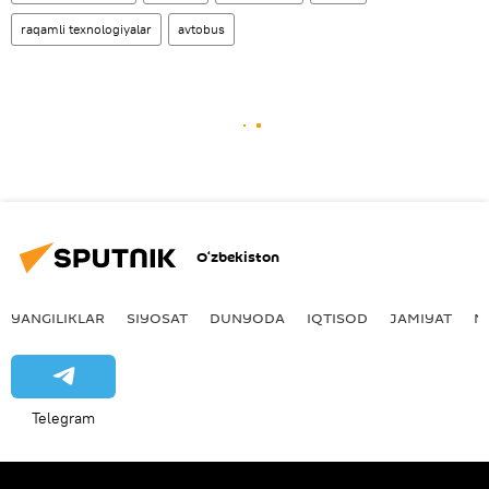
raqamli texnologiyalar
avtobus
O‘zbekiston
YANGILIKLAR
SIYOSAT
DUNYODA
IQTISOD
JAMIYAT
M
Telegram