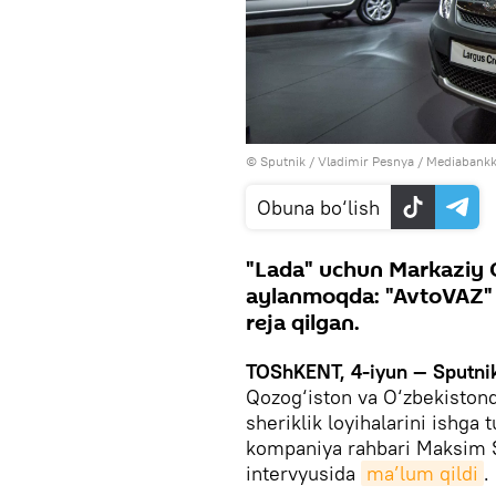
© Sputnik / Vladimir Pesnya
/
Mediabankka
Obuna bo‘lish
"Lada" uchun Markaziy 
aylanmoqda: "AvtoVAZ" m
reja qilgan.
TOShKENT, 4-iyun — Sputni
Qozog‘iston va O‘zbekistond
sheriklik loyihalarini ishga
kompaniya rahbari Maksim S
intervyusida
ma’lum qildi
.