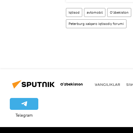
Iqtisod
avtomobil
O‘zbekiston
Peterburg xalqaro iqtisodiy forumi
O‘zbekiston
YANGILIKLAR
SI
Telegram