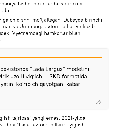
paniya tashqi bozorlarda ishtirokini
oqda.
iga chiqishni mo‘ljallagan, Dubayda birinchi
 Yaman va Ummonga avtomobillar yetkazib
gdek, Vyetnamdagi hamkorlar bilan
a.
zbekistonda "Lada Largus" modelini
irik uzelli yig‘ish — SKD formatida
yatini ko‘rib chiqayotgani xabar
‘ish tajribasi yangi emas. 2021-yilda
vodida "Lada" avtomobillarini yig‘ish