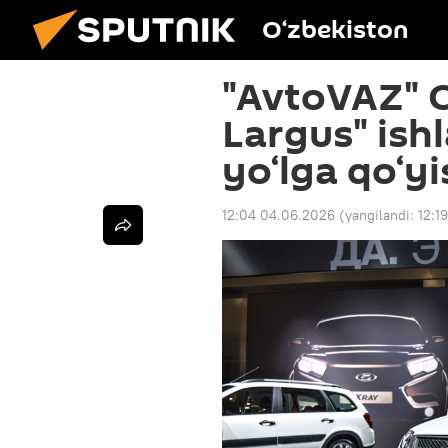
O‘zbekiston
"AvtoVAZ" 
Largus" ish
yo‘lga qo‘y
12:04 04.06.2026
(yangilandi:
12:1