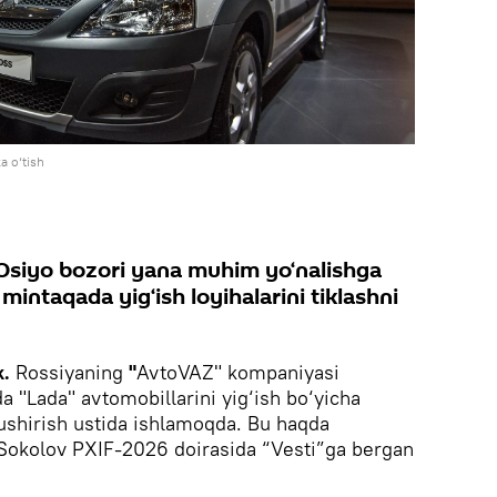
 o‘tish
Osiyo bozori yana muhim yo‘nalishga
intaqada yig‘ish loyihalarini tiklashni
k.
Rossiyaning
"
AvtoVAZ" kompaniyasi
a "Lada" avtomobillarini yig‘ish bo‘yicha
 tushirish ustida ishlamoqda. Bu haqda
okolov PXIF-2026 doirasida “Vesti”ga bergan