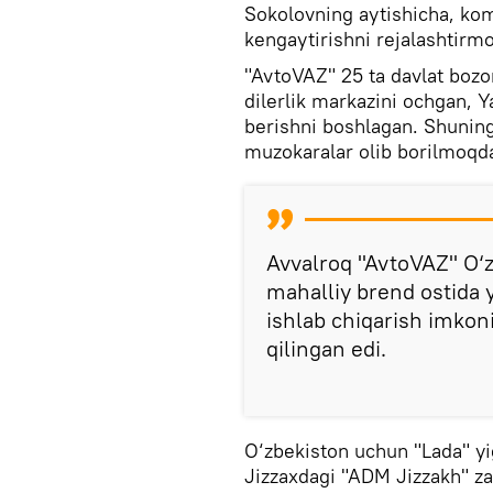
Sokolovning aytishicha, kom
kengaytirishni rejalashtirm
"AvtoVAZ" 25 ta davlat bozor
dilerlik markazini ochgan,
berishni boshlagan. Shunin
muzokaralar olib borilmoqd
Avvalroq "AvtoVAZ" O‘
mahalliy brend ostida y
ishlab chiqarish imkoni
qilingan edi.
O‘zbekiston uchun "Lada" yig
Jizzaxdagi "ADM Jizzakh" za