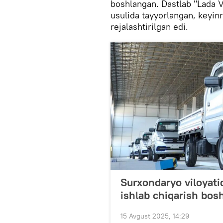
boshlangan. Dastlab "Lada 
usulida tayyorlangan, keyin
rejalashtirilgan edi.
Surxondaryo viloyati
ishlab chiqarish bos
15 Avgust 2025, 14:29