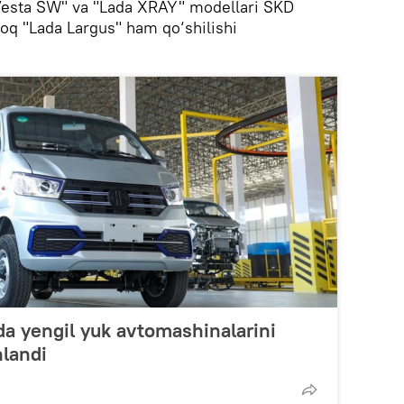
Vesta SW" va "Lada XRAY" modellari SKD
roq "Lada Largus" ham qo‘shilishi
da yengil yuk avtomashinalarini
hlandi