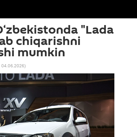
O‘zbekistonda "Lada
lab chiqarishni
ishi mumkin
9 04.06.2026
)