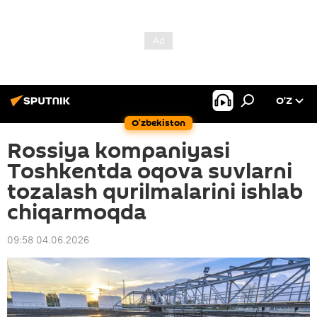
O’Z
O‘zbekiston
Rossiya kompaniyasi
Toshkentda oqova suvlarni
tozalash qurilmalarini ishlab
chiqarmoqda
09:58 04.06.2026