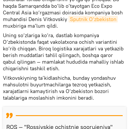
haqda Samarqandda bo‘lib o‘tayotgan Eco Expo
Central Asia ko‘rgazmasi doirasida kompaniya bosh
muhandisi Denis Vitkovskiy
Sputnik O‘zbekiston
muxbiriga ma’lum qildi.
Uning so‘zlariga ko‘ra, dastlab kompaniya
O‘zbekistonda faqat vakolatxona ochish variantini
ko‘rib chiqqan. Biroq logistika xarajatlari va yetkazib
berish muddatlari tahlil qilingach, boshqa qaror
qabul qilingan — mamlakat hududida mahalliy ishlab
chiqarishni tashkil etish.
Vitkovskiyning ta’kidlashicha, bunday yondashuv
mahsulotni buyurtmachilarga tezroq yetkazish,
xarajatlarni kamaytirish va O‘zbekiston bozori
talablariga moslashish imkonini beradi.
ROS — "Rossiyskie ochistnie soorujeniya"