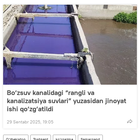
Bo‘zsuv kanalidagi “rangli va
kanalizatsiya suvlari” yuzasidan jinoyat
ishi qo‘zg‘atildi
29 Sentabr 2025, 19:05
O‘zbekiston
Toshkent
ko‘rgazma
Samarqand