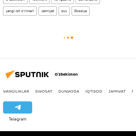
yangi ish o‘rinlari
Jamiyat
suv
Rossiya
O‘zbekiston
YANGILIKLAR
SIYOSAT
DUNYODA
IQTISOD
JAMIYAT
M
Telegram