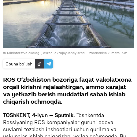
© Ministerstvo ekologii, oxrani okrujayushey sredi i izmeneniya klimata RUz.
Obuna bo‘lish
ROS O‘zbekiston bozoriga faqat vakolatxona
orqali kirishni rejalashtirgan, ammo xarajat
va yetkazib berish muddatlari sabab ishlab
chiqarish ochmoqda.
TOShKENT, 4-iyun — Sputnik.
Toshkentda
Rossiyaning ROS kompaniyalar guruhi oqova
suvlarni tozalash inshootlari uchun qurilma va
uskunalar ishlab chiqarishni yo‘lga qo‘ymoqda. Bu