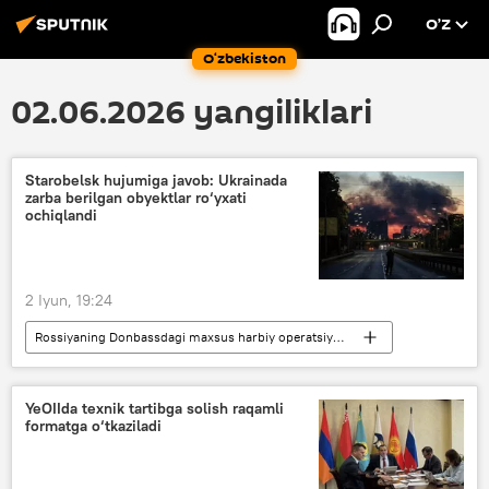
O’Z
O‘zbekiston
02.06.2026 yangiliklari
Starobelsk hujumiga javob: Ukrainada
zarba berilgan obyektlar ro‘yxati
ochiqlandi
2 Iyun, 19:24
Rossiyaning Donbassdagi maxsus harbiy operatsiyasi
Dunyo yangiliklari
Dunyoda
Kiyev
Rossiya Mudofaa vazirligi
YeOIIda texnik tartibga solish raqamli
formatga o‘tkaziladi
gipertovush qurol
Ukraina
Rossiya