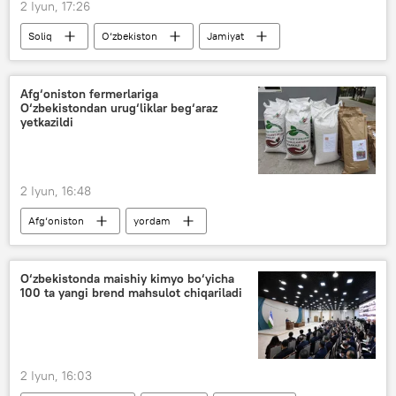
2 Iyun, 17:26
Soliq
O‘zbekiston
Jamiyat
Jinoyat kodeksi
savdo
Soliq qo‘mitasi
Afg‘oniston fermerlariga
O‘zbekistondan urug‘liklar beg‘araz
yetkazildi
2 Iyun, 16:48
Afg‘oniston
yordam
Qishloq xo‘jaligi vazirligi
sholi
chigit
Jamiyat
O‘zbekiston
O‘zbekistonda maishiy kimyo bo‘yicha
100 ta yangi brend mahsulot chiqariladi
2 Iyun, 16:03