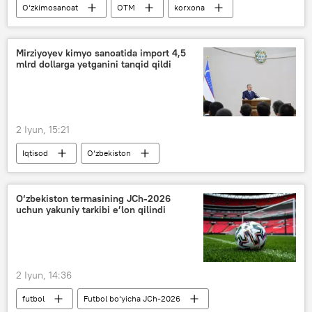
O‘zkimosanoat
OTM
korxona
Shavkat Mirziyoyev
Iqtisod
hamkorlik
Mirziyoyev kimyo sanoatida import 4,5
mlrd dollarga yetganini tanqid qildi
2 Iyun, 15:21
Iqtisod
O‘zbekiston
Shavkat Mirziyoyev
OTM
"Navoiyazot" AJ
O‘zkimosanoat
O‘zbekiston termasining JCh-2026
uchun yakuniy tarkibi e’lon qilindi
2 Iyun, 14:36
futbol
Futbol bo‘yicha JCh-2026