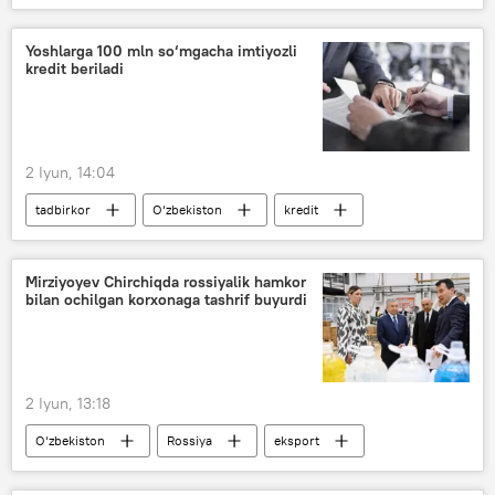
jahon chempionati
Fabio Kannavaro
Sport
O‘zbekiston
Yoshlarga 100 mln so‘mgacha imtiyozli
kredit beriladi
2 Iyun, 14:04
tadbirkor
O‘zbekiston
kredit
imtiyoz
yoshlar
Iqtisod
Mirziyoyev Chirchiqda rossiyalik hamkor
bilan ochilgan korxonaga tashrif buyurdi
2 Iyun, 13:18
O‘zbekiston
Rossiya
eksport
import
Shavkat Mirziyoyev