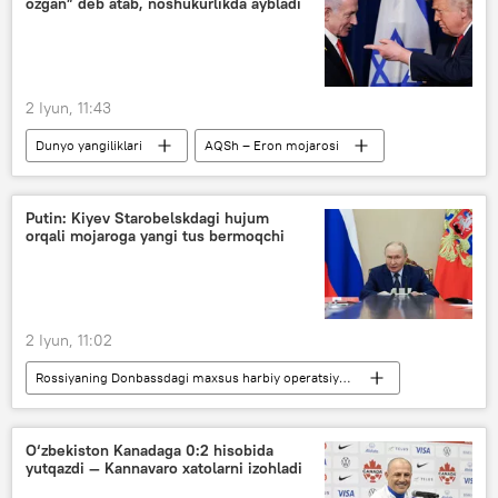
ozgan” deb atab, noshukurlikda aybladi
2 Iyun, 11:43
Dunyo yangiliklari
AQSh – Eron mojarosi
Donald Tramp
Isroil
Livan
Dunyoda
Putin: Kiyev Starobelskdagi hujum
orqali mojaroga yangi tus bermoqchi
2 Iyun, 11:02
Rossiyaning Donbassdagi maxsus harbiy operatsiyasi
Vladimir Putin
Ukraina
Dunyo yangiliklari
Dunyoda
O‘zbekiston Kanadaga 0:2 hisobida
yutqazdi — Kannavaro xatolarni izohladi
Lugansk xalq respublikasi (LXR)
Rossiya