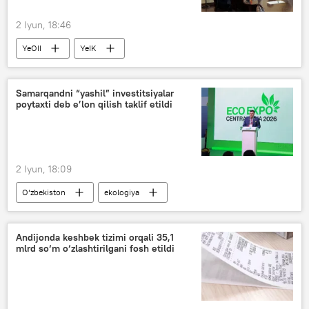
2 Iyun, 18:46
YeOII
YeIK
raqamli texnologiyalar
loyiha
hamkorlik
O‘zbekiston va YeOII
Samarqandni “yashil” investitsiyalar
poytaxti deb e’lon qilish taklif etildi
2 Iyun, 18:09
O‘zbekiston
ekologiya
iqlim o‘zgarishi
Ekologiya va iqlim o‘zgarishi milliy qo‘mitasi
Andijonda keshbek tizimi orqali 35,1
mlrd so‘m o‘zlashtirilgani fosh etildi
Jamiyat
Samarqand