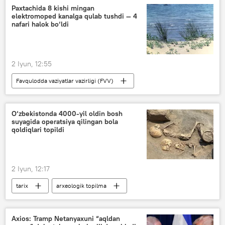
Iqtisod
Chirchiq
Paxtachida 8 kishi mingan
elektromoped kanalga qulab tushdi — 4
nafari halok bo‘ldi
2 Iyun, 12:55
Favqulodda vaziyatlar vazirligi (FVV)
Samarqand viloyati
favqulodda holat
Jamiyat
O‘zbekiston
Hodisalar
O‘zbekistonda 4000-yil oldin bosh
suyagida operatsiya qilingan bola
qoldiqlari topildi
2 Iyun, 12:17
tarix
arxeologik topilma
Surxondaryo
Italiya
ilm-fan
O‘zbekiston
Axios: Tramp Netanyaxuni “aqldan