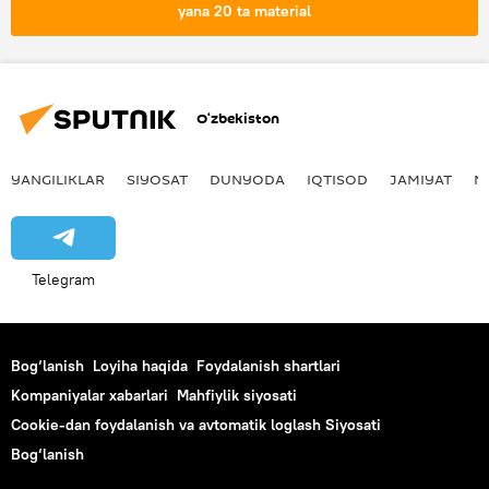
yana 20 ta material
O‘zbekiston
YANGILIKLAR
SIYOSAT
DUNYODA
IQTISOD
JAMIYAT
M
Telegram
Bog‘lanish
Loyiha haqida
Foydalanish shartlari
Kompaniyalar xabarlari
Mahfiylik siyosati
Cookie-dan foydalanish va avtomatik loglash Siyosati
Bog‘lanish