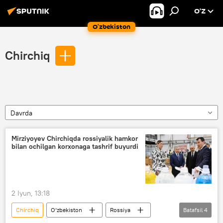
O’Z
O‘zbekiston
Chirchiq
Davrda
Mirziyoyev Chirchiqda rossiyalik hamkor
bilan ochilgan korxonaga tashrif buyurdi
2 Iyun, 13:18
Chirchiq
O‘zbekiston
Rossiya
Batafsil
4