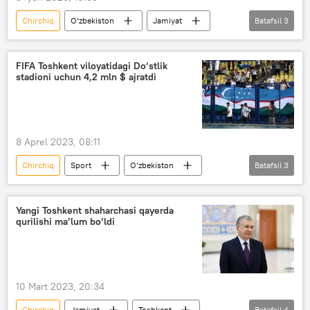
Chirchiq
O‘zbekiston
Jamiyat
Batafsil
3
yo‘l
Toshkent viloyati
Bo‘stonliq tumani
FIFA Toshkent viloyatidagi Do‘stlik
stadioni uchun 4,2 mln $ ajratdi
8 Aprel 2023, 08:11
Chirchiq
Sport
O‘zbekiston
Batafsil
3
Toshkent viloyati
futbol
yangi qaror
Yangi Toshkent shaharchasi qayerda
qurilishi ma’lum bo‘ldi
10 Mart 2023, 20:34
Chirchiq
Jamiyat
Toshkent
Batafsil
4