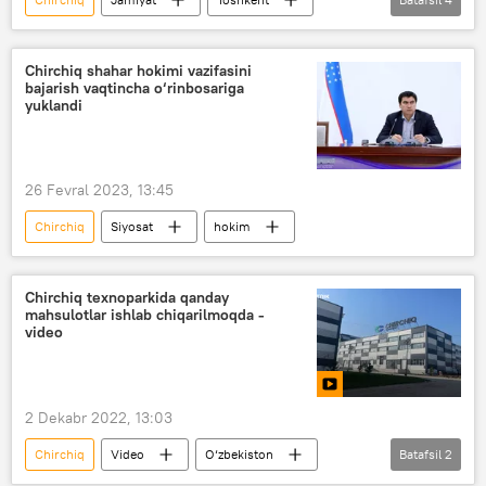
prezident
qurilish
loyiha
Quyichirchiq tumani
Chirchiq shahar hokimi vazifasini
bajarish vaqtincha o‘rinbosariga
yuklandi
26 Fevral 2023, 13:45
Chirchiq
Siyosat
hokim
Chirchiq texnoparkida qanday
mahsulotlar ishlab chiqarilmoqda -
video
2 Dekabr 2022, 13:03
Chirchiq
Video
O‘zbekiston
Batafsil
2