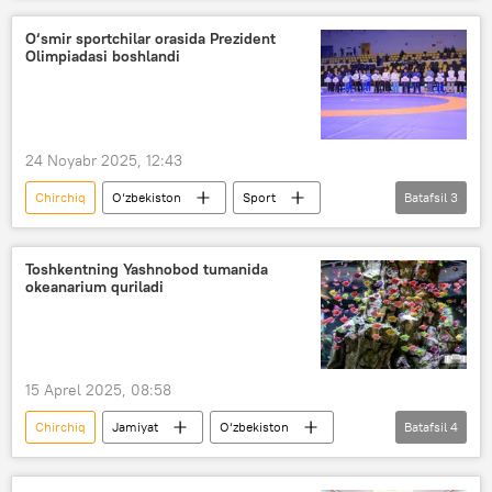
eksport
Rossiya
Janubiy Koreya
O‘smir sportchilar orasida Prezident
Olimpiadasi boshlandi
Turkiya
Video
24 Noyabr 2025, 12:43
Chirchiq
O‘zbekiston
Sport
Batafsil
3
musobaqa
chempionat
Toshkent
Toshkentning Yashnobod tumanida
okeanarium quriladi
15 Aprel 2025, 08:58
Chirchiq
Jamiyat
O‘zbekiston
Batafsil
4
Toshkent
okeanarium
Turizm