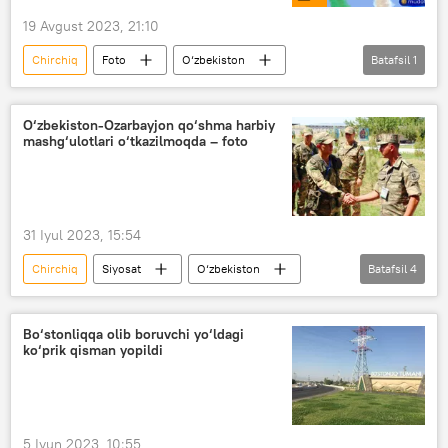
19 Avgust 2023, 21:10
Chirchiq
Foto
O‘zbekiston
Batafsil
1
Mudofaa vazirligi
O‘zbekiston-Ozarbayjon qo‘shma harbiy
mashg‘ulotlari o‘tkazilmoqda – foto
31 Iyul 2023, 15:54
Chirchiq
Siyosat
O‘zbekiston
Batafsil
4
Ozarbayjon
Toshkent viloyati
harbiy hamkorlik
Bo‘stonliqqa olib boruvchi yo‘ldagi
ko‘prik qisman yopildi
taktik o‘quv mashg‘ulotlari
5 Iyun 2023, 10:55