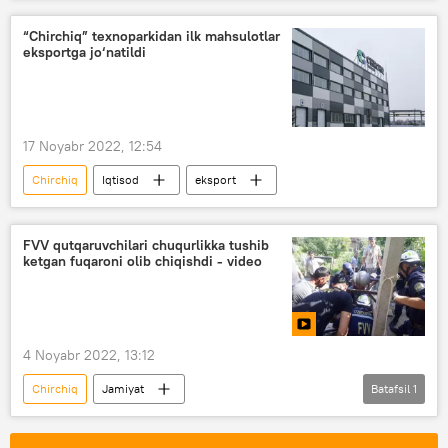
texnopark
Rossiya
“Chirchiq” texnoparkidan ilk mahsulotlar
eksportga jo‘natildi
17 Noyabr 2022, 12:54
Chirchiq
Iqtisod
eksport
FVV qutqaruvchilari chuqurlikka tushib
ketgan fuqaroni olib chiqishdi - video
4 Noyabr 2022, 13:12
Chirchiq
Jamiyat
Batafsil
1
Favqulodda vaziyatlar vazirligi (FVV)