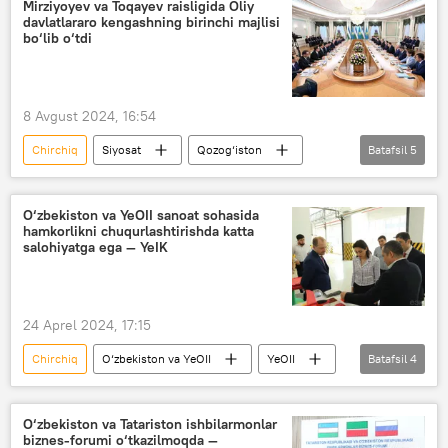
Shavkat Mirziyoyev
Mirziyoyev va Toqayev raisligida Oliy
davlatlararo kengashning birinchi majlisi
bo‘lib o‘tdi
8 Avgust 2024, 16:54
Chirchiq
Siyosat
Qozog‘iston
Batafsil
5
O‘zbekiston
Shavkat Mirziyoyev
Qasim-Jomart Toqayev
OTM
O‘zbekiston va YeOII sanoat sohasida
hamkorlikni chuqurlashtirishda katta
Ostona
salohiyatga ega — YeIK
24 Aprel 2024, 17:15
Chirchiq
O‘zbekiston va YeOII
YeOII
Batafsil
4
O‘zbekiston
texnopark
YeIK
Iqtisod
O‘zbekiston va Tatariston ishbilarmonlar
biznes-forumi o‘tkazilmoqda —