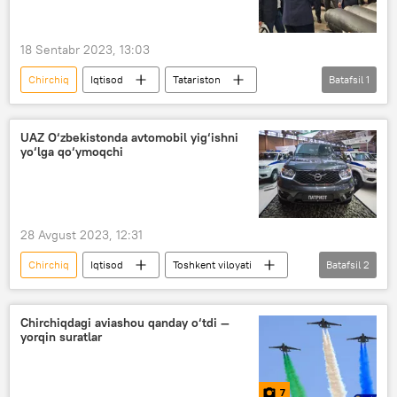
18 Sentabr 2023, 13:03
Chirchiq
Iqtisod
Tatariston
Batafsil
1
O‘zbekiston - Rossiya
UAZ O‘zbekistonda avtomobil yig‘ishni
yo‘lga qo‘ymoqchi
28 Avgust 2023, 12:31
Chirchiq
Iqtisod
Toshkent viloyati
Batafsil
2
texnopark
O‘zbekiston
Chirchiqdagi aviashou qanday o‘tdi —
yorqin suratlar
7