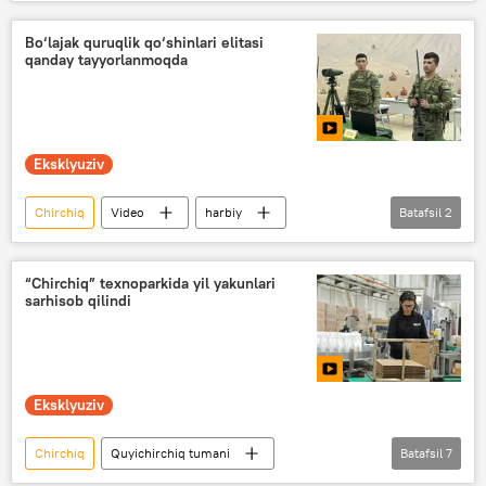
eksport
import
Shavkat Mirziyoyev
Iqtisod
Bo‘lajak quruqlik qo‘shinlari elitasi
qanday tayyorlanmoqda
Eksklyuziv
Chirchiq
Video
harbiy
Batafsil
2
harbiy texnika
Mudofaa vazirligi
“Chirchiq” texnoparkida yil yakunlari
sarhisob qilindi
Eksklyuziv
Chirchiq
Quyichirchiq tumani
Batafsil
7
texnopark
korxona
biznes