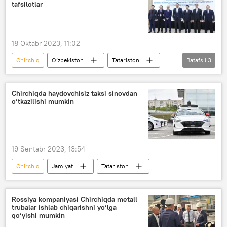
tafsilotlar
18 Oktabr 2023, 11:02
Chirchiq
O‘zbekiston
Tatariston
Batafsil
3
biznes
forum
Iqtisod
Chirchiqda haydovchisiz taksi sinovdan
o‘tkazilishi mumkin
19 Sentabr 2023, 13:54
Chirchiq
Jamiyat
Tatariston
Rossiya kompaniyasi Chirchiqda metall
trubalar ishlab chiqarishni yo‘lga
qo‘yishi mumkin