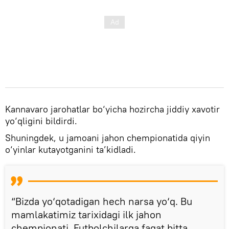
Kannavaro jarohatlar bo‘yicha hozircha jiddiy xavotir
yo‘qligini bildirdi.
Shuningdek, u jamoani jahon chempionatida qiyin
o‘yinlar kutayotganini ta’kidladi.
“Bizda yo‘qotadigan hech narsa yo‘q. Bu
mamlakatimiz tarixidagi ilk jahon
chempionati. Futbolchilarga faqat bitta