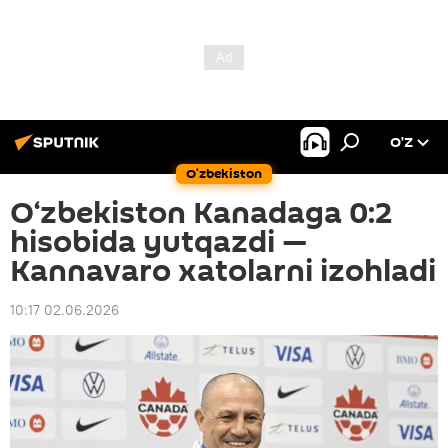
O’Z
O‘zbekiston
O‘zbekiston Kanadaga 0:2
hisobida yutqazdi —
Kannavaro xatolarni izohladi
10:17 02.06.2026