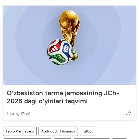
O‘zbekiston terma jamoasining JCh-
2026 dagi o‘yinlari taqvimi
1 Iyun, 17:48
Fabio Kannavaro
Abduqodir Husanov
futbol