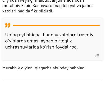
O‘yindan keyingi matbuot anjumanida bosh
murabbiy Fabio Kannavaro mag‘lubiyat va jamoa
xatolari haqida fikr bildirdi.
Uning aytishicha, bunday xatolarni rasmiy
o‘yinlarda emas, aynan o‘rtoqlik
uchrashuvlarida ko‘rish foydaliroq.
Murabbiy o‘yinni qisqacha shunday baholadi: