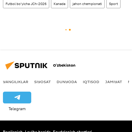
Futbol bo‘yicha JCh-2026
Kanada
jahon chempionati
Sport
O‘zbekiston
YANGILIKLAR
SIYOSAT
DUNYODA
IQTISOD
JAMIYAT
M
Telegram
Bog‘lanish
Loyiha haqida
Foydalanish shartlari