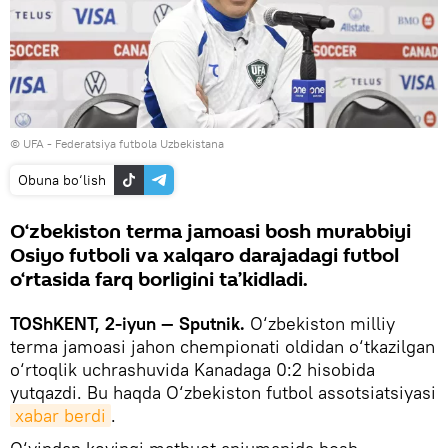
© UFA - Federatsiya futbola Uzbekistana
Obuna bo‘lish
O‘zbekiston terma jamoasi bosh murabbiyi
Osiyo futboli va xalqaro darajadagi futbol
o‘rtasida farq borligini ta’kidladi.
TOShKENT, 2-iyun — Sputnik.
O‘zbekiston milliy
terma jamoasi jahon chempionati oldidan o‘tkazilgan
o‘rtoqlik uchrashuvida Kanadaga 0:2 hisobida
yutqazdi. Bu haqda O‘zbekiston futbol assotsiatsiyasi
xabar berdi
.