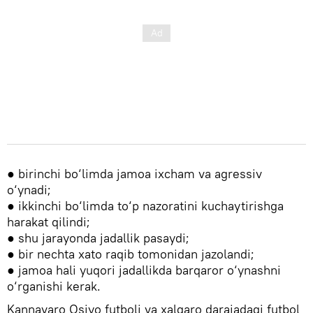
● birinchi bo‘limda jamoa ixcham va agressiv
o‘ynadi;
● ikkinchi bo‘limda to‘p nazoratini kuchaytirishga
harakat qilindi;
● shu jarayonda jadallik pasaydi;
● bir nechta xato raqib tomonidan jazolandi;
● jamoa hali yuqori jadallikda barqaror o‘ynashni
o‘rganishi kerak.
Kannavaro Osiyo futboli va xalqaro darajadagi futbol