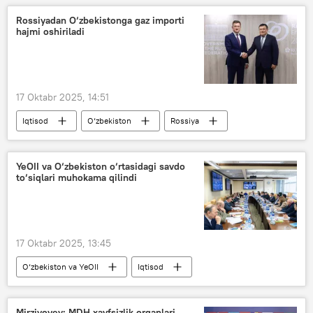
Rossiyadan O‘zbekistonga gaz importi
hajmi oshiriladi
17 Oktabr 2025, 14:51
Iqtisod
O‘zbekiston
Rossiya
gaz
import
YeOII va O‘zbekiston o‘rtasidagi savdo
to‘siqlari muhokama qilindi
17 Oktabr 2025, 13:45
O‘zbekiston va YeOII
Iqtisod
O‘zbekiston
YeOII
hamkorlik
savdo
YeIK
Mirziyoyev: MDH xavfsizlik organlari