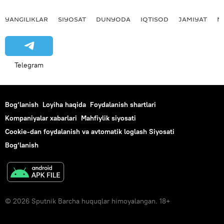
YANGILIKLAR
SIYOSAT
DUNYODA
IQTISOD
JAMIYAT
M
Telegram
Bog‘lanish
Loyiha haqida
Foydalanish shartlari
Kompaniyalar xabarlari
Mahfiylik siyosati
Cookie-dan foydalanish va avtomatik loglash Siyosati
Bog‘lanish
© 2026 Sputnik Barcha huquqlar himoyalangan. 18+