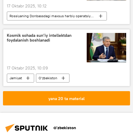
17 Oktabr 2025, 10:12
Rossiyaning Donbassdagi maxsus harbiy operatsiyasi
Dunyoda
Rossiya
AQSh
Ukraina
Donald Tramp
Kosmik sohada sun’iy intellektdan
foydalanish boshlanadi
Vladimir Putin
17 Oktabr 2025, 10:09
Jamiyat
O‘zbekiston
Shavkat Mirziyoyev
O‘zbekkosmos
astronomlar
loyiha
yana 20 ta material
sun’iy intellekt
O‘zbekiston