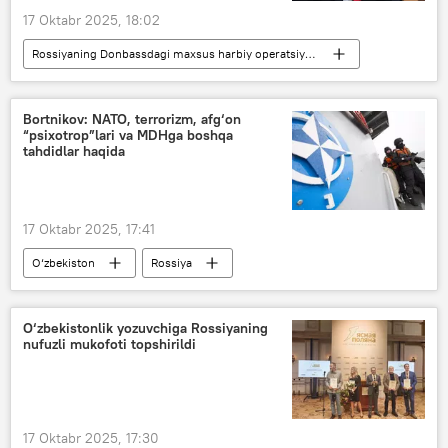
17 Oktabr 2025, 18:02
Rossiyaning Donbassdagi maxsus harbiy operatsiyasi
Dunyoda
Rossiya
Ukraina
Dmitriy Peskov
Vladimir Putin
Bortnikov: NATO, terrorizm, afg‘on
“psixotrop”lari va MDHga boshqa
Donald Tramp
tahdidlar haqida
17 Oktabr 2025, 17:41
O‘zbekiston
Rossiya
Buyuk Britaniya
Yevropa
Afg‘oniston
giyohvand moddalar
O‘zbekistonlik yozuvchiga Rossiyaning
nufuzli mukofoti topshirildi
kiberxavfsizlik
Rossiya Federal xavfsizlik xizmati (FXX)
terrorchilar
terror
17 Oktabr 2025, 17:30