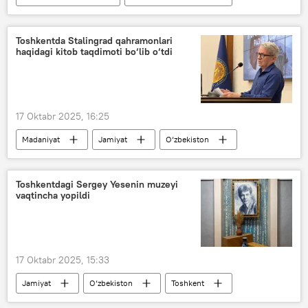
tabrik
Siyosat
O‘zbekiston
Toshkentda Stalingrad qahramonlari
haqidagi kitob taqdimoti bo‘lib o‘tdi
17 Oktabr 2025, 16:25
Madaniyat
Jamiyat
O‘zbekiston
Toshkent
kitob
Toshkentdagi Sergey Yesenin muzeyi
vaqtincha yopildi
17 Oktabr 2025, 15:33
Jamiyat
O‘zbekiston
Toshkent
shoir
muzey