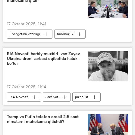
muhokama qildi
17 Oktabr 2025, 11:41
Energetika vazirligi
hamkorlik
elektr energiyasi
Aleksandr Novak
Moskva
Iqtisod
O‘zbekiston
RIA Novosti harbiy muxbiri Ivan Zuyev
Ukraina droni zarbasi oqibatida halok
Jo‘rabek Mirzamahmudov
Rossiya
bo‘ldi
17 Oktabr 2025, 11:14
RIA Novosti
Jamiyat
jurnalist
Ivan Zuyev
Yuriy Voytkevich
Tramp va Putin telefon orqali 2,5 soat
nimalarni muhokama qilishdi?