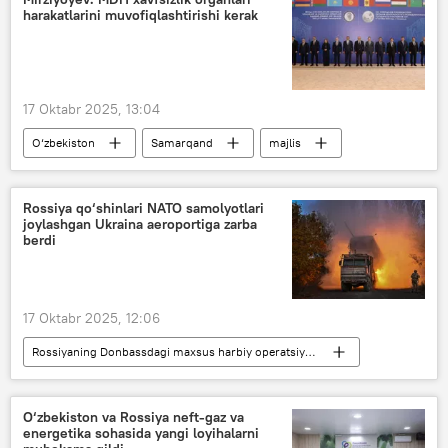
harakatlarini muvofiqlashtirishi kerak
17 Oktabr 2025, 13:04
O‘zbekiston
Samarqand
majlis
Davlat xavfsizlik xizmati (DXX)
xavfsizlik
razvedka xizmati
prezident
taklif
Rossiya qo‘shinlari NATO samolyotlari
joylashgan Ukraina aeroportiga zarba
Xavfsizlik kengashi
Siyosat
berdi
17 Oktabr 2025, 12:06
Rossiyaning Donbassdagi maxsus harbiy operatsiyasi
Dunyoda
hujum
NATO
portlash
Rossiya
Ukraina
O‘zbekiston va Rossiya neft-gaz va
energetika sohasida yangi loyihalarni