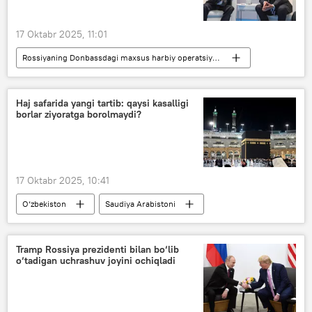
17 Oktabr 2025, 11:01
Rossiyaning Donbassdagi maxsus harbiy operatsiyasi
Dunyoda
Vladimir Putin
Donald Tramp
telefon muloqoti
Haj safarida yangi tartib: qaysi kasalligi
borlar ziyoratga borolmaydi?
Rossiya
AQSh
17 Oktabr 2025, 10:41
O‘zbekiston
Saudiya Arabistoni
Umra
Din ishlari bo‘yicha qo‘mita
Haj
Tramp Rossiya prezidenti bilan bo‘lib
o‘tadigan uchrashuv joyini ochiqladi