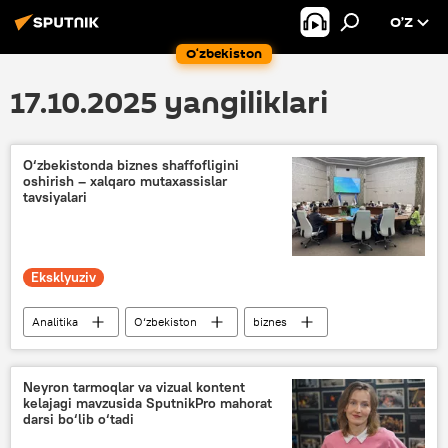
O’Z
O‘zbekiston
17.10.2025 yangiliklari
O‘zbekistonda biznes shaffofligini
oshirish – xalqaro mutaxassislar
tavsiyalari
Eksklyuziv
Analitika
O‘zbekiston
biznes
Rossiya
Neyron tarmoqlar va vizual kontent
kelajagi mavzusida SputnikPro mahorat
darsi bo‘lib o‘tadi