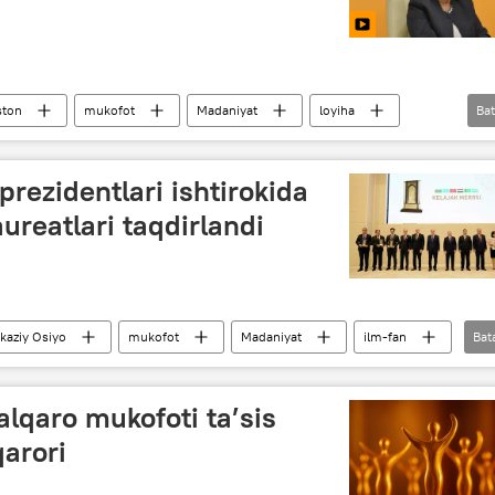
ston
mukofot
Madaniyat
loyiha
Bat
rezidentlari ishtirokida
ureatlari taqdirlandi
kaziy Osiyo
mukofot
Madaniyat
ilm-fan
Bat
alqaro mukofoti ta’sis
qarori