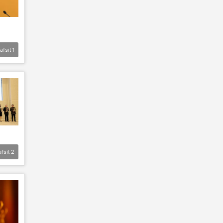
afsil
1
afsil
2