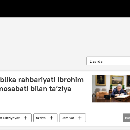
Davrda
blika rahbariyati Ibrohim
nosabati bilan ta’ziya
t Mirziyoyev
ta’ziya
Jamiyat
Bat