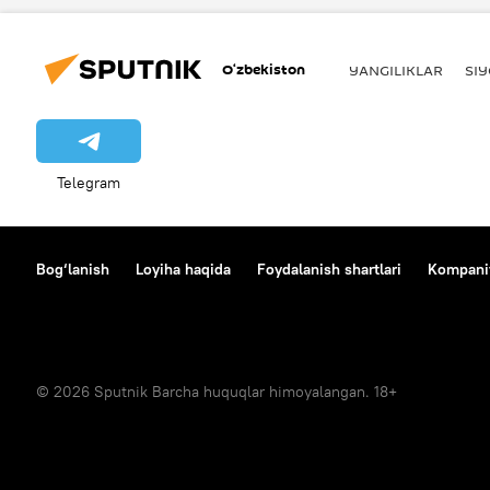
O‘zbekiston
YANGILIKLAR
SI
Telegram
Bog‘lanish
Loyiha haqida
Foydalanish shartlari
Kompaniy
© 2026 Sputnik Barcha huquqlar himoyalangan. 18+