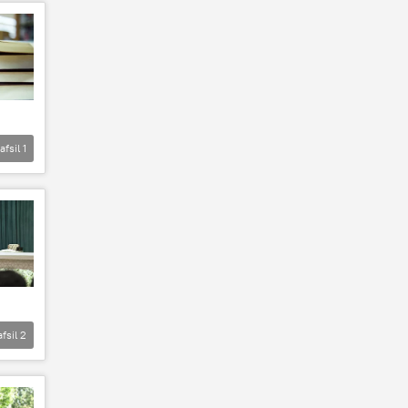
afsil
1
afsil
2