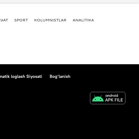
YAT
SPORT
KOLUMNISTLAR
ANALITIKA
atik loglash Siyosati
Bog‘lanish