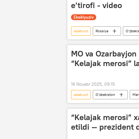
e’tirofi - video
Eksklyuziv
adabiyot
Rossiya
O‘zbeki
Matbuot markazi
MO va Ozarbayjon p
“Kelajak merosi” la
16 Noyabr 2025, 09:15
adabiyot
O‘zbekiston
Mar
san’at
Ozarbayjon
“Kelajak merosi” x
etildi — prezident 