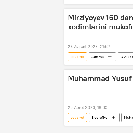
Shavkat Mirziyoyev
Mirziyoyev 160 dan 
xodimlarini mukofo
26 Avgust 2023, 21:52
adabiyot
Jamiyat
O‘zbeki
Madaniyat
san’at
O
Muhammad Yusuf ha
25 Aprel 2023, 18:30
adabiyot
Biografiya
Muha
o‘zbek adabiyoti