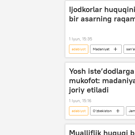
Ijodkorlar huquqin
bir asarning raqaml
1 Iyun, 15:35
adabiyot
Madaniyat
san’a
Shavkat Mirziyoyev
Yosh iste’dodlarg
mukofot: madaniya
joriy etiladi
1 Iyun, 15:16
adabiyot
O‘zbekiston
Jam
Shavkat Mirziyoyev
Madaniya
Mualliflik huquqi 