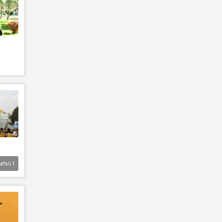
afsil
1