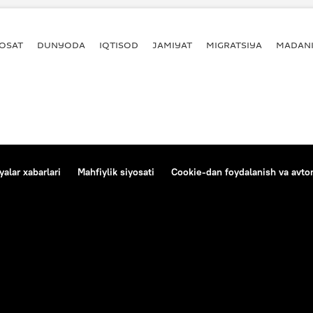
YOSAT
DUNYODA
IQTISOD
JAMIYAT
MIGRATSIYA
MADANI
alar xabarlari
Mahfiylik siyosati
Cookie-dan foydalanish va avtom