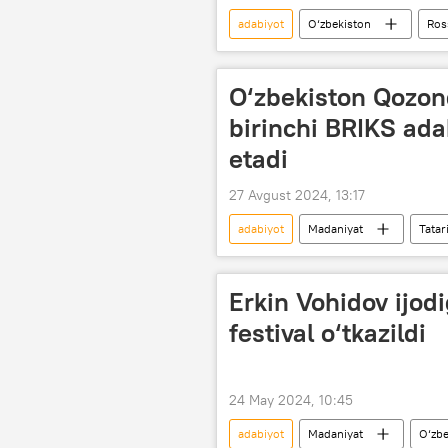
adabiyot
O‘zbekiston
Ros
Yozuvchi
Madaniyat
O‘zbekiston Qozond
birinchi BRIKS ada
etadi
27 Avgust 2024, 13:17
adabiyot
Madaniyat
Tatar
BRIKS (BRICS)
Erkin Vohidov ijod
festival o‘tkazildi
24 May 2024, 10:45
adabiyot
Madaniyat
O‘zbe