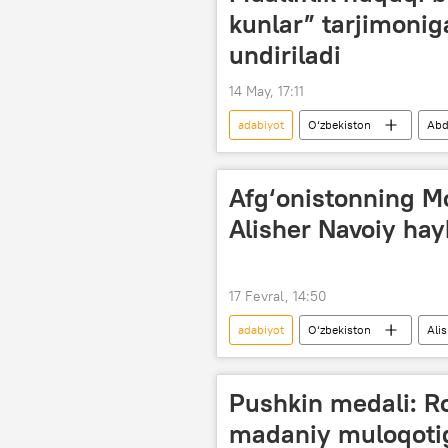
kunlar” tarjimonig
undiriladi
14 May, 17:11
adabiyot
O‘zbekiston
Abd
Afg‘onistonning Mo
Alisher Navoiy hayk
17 Fevral, 14:50
adabiyot
O‘zbekiston
Ali
Afg‘oniston
Pushkin medali: R
madaniy muloqotig