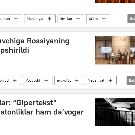
 qonun
Madaniyat
ilm-fan
ta’lim
Bat
uvchiga Rossiyaning
pshirildi
biyoti
Yozuvchi
mukofot
Madaniyat
Bat
ya
lar: “Gipertekst”
stonliklar ham da’vogar