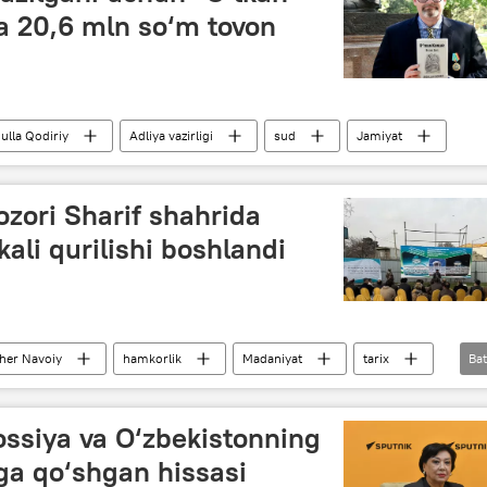
a 20,6 mln so‘m tovon
ulla Qodiriy
Adliya vazirligi
sud
Jamiyat
zori Sharif shahrida
ali qurilishi boshlandi
sher Navoiy
hamkorlik
Madaniyat
tarix
Bat
ossiya va O‘zbekistonning
a qo‘shgan hissasi