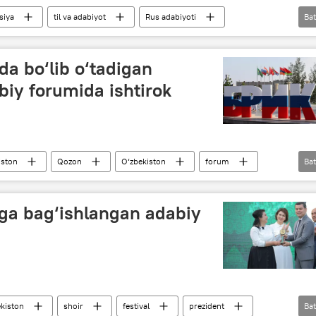
siya
til va adabiyot
Rus adabiyoti
Bat
a bo‘lib o‘tadigan
biy forumida ishtirok
iston
Qozon
O‘zbekiston
forum
Bat
iga bag‘ishlangan adabiy
kiston
shoir
festival
prezident
Bat