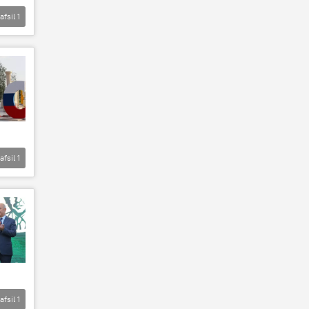
afsil
1
afsil
1
afsil
1