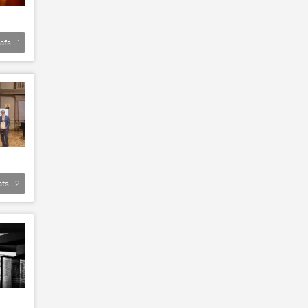
afsil
1
afsil
2