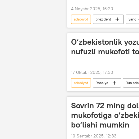
4 Noyabr 2025, 16:20
adabiyot
prezident
yangi
raqamli texnologiyalar
O‘zbekistonlik yoz
nufuzli mukofoti to
17 Oktabr 2025, 17:30
adabiyot
Rossiya
Rus ada
mukofot
O‘zbekiston - Rossi
Sovrin 72 ming dol
mukofotiga o‘zbeki
bo‘lishi mumkin
10 Sentabr 2025, 12:33