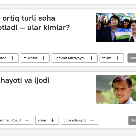
ortiq turli soha
tladi — ular kimlar?
ston
mukofot
Shavkat Mirziyoyev
ta’lim
Bat
AV
yoti va ijodi
mmad Yusuf
shoir
til va adabiyot
Bat