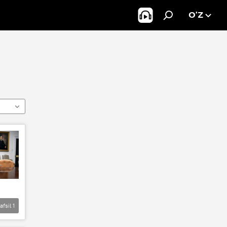
O’Z
afsil
1