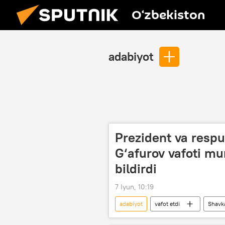
O‘zbekiston
adabiyot
Prezident va respu
G‘afurov vafoti mu
bildirdi
7 Iyun, 10:19
adabiyot
vafot etdi
Shavka
"Milliy tiklanish" DP