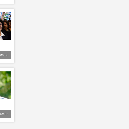
afsil
3
afsil
1