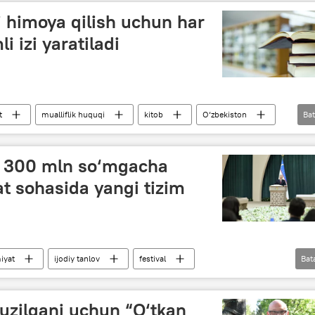
i himoya qilish uchun har
i izi yaratiladi
t
mualliflik huquqi
kitob
O‘zbekiston
Bat
a 300 mln so‘mgacha
t sohasida yangi tizim
iyat
ijodiy tanlov
festival
Bat
t
buzilgani uchun “O‘tkan