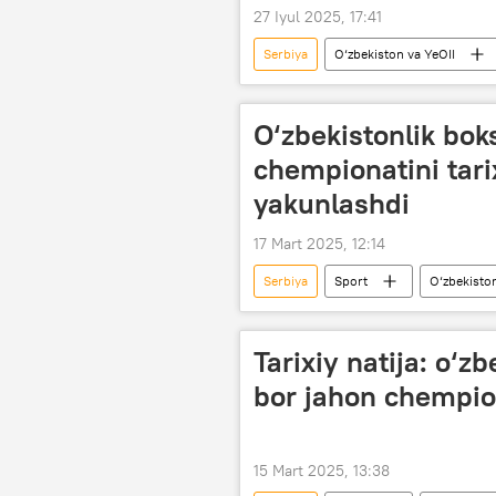
27 Iyul 2025, 17:41
Serbiya
O‘zbekiston va YeOII
cheklov
Eron
impor
O‘zbekistonlik bok
chempionatini tarix
yakunlashdi
17 Mart 2025, 12:14
Serbiya
Sport
O‘zbekisto
Tarixiy natija: o‘zb
bor jahon chempion
15 Mart 2025, 13:38