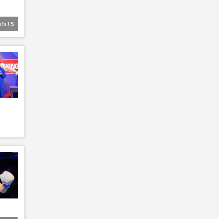
afsil
5