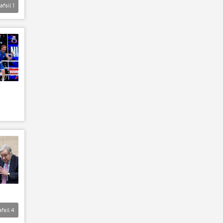
afsil
1
afsil
4