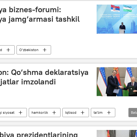
ya biznes-forumi:
ya jamg‘armasi tashkil
od
O‘zbekiston
on: Qo‘shma deklaratsiya
jatlar imzolandi
i siyosat
hamkorlik
Iqtisod
ta’lim
Bat
Migratsiya
Toshkent
biya prezidentlarining