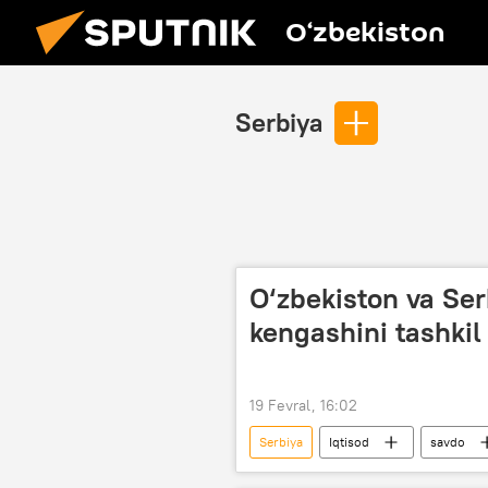
O‘zbekiston
Serbiya
O‘zbekiston va Ser
kengashini tashkil
19 Fevral, 16:02
Serbiya
Iqtisod
savdo