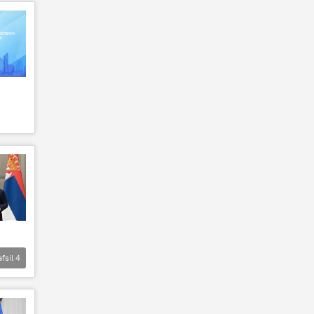
afsil
4