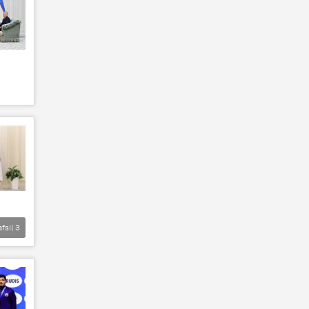
afsil
3