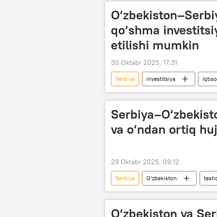
O‘zbekiston–Serbi
qo‘shma investitsi
etilishi mumkin
30 Oktabr 2025, 17:31
Serbiya
investitsiya
Iqtis
Serbiya–O‘zbekist
va o‘ndan ortiq huj
29 Oktabr 2025, 09:12
Serbiya
O‘zbekiston
tashq
ilm-fan
sun’iy intellekt
O‘zbekiston va Ser