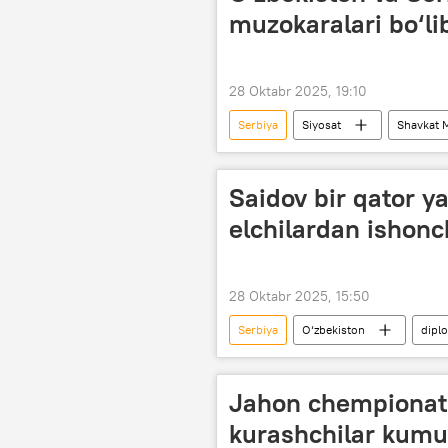
muzokaralari bo‘lib
28 Oktabr 2025, 19:10
Serbiya
Siyosat
Shavkat M
Saidov bir qator ya
elchilardan ishonch
28 Oktabr 2025, 15:50
Serbiya
O‘zbekiston
dipl
Dominikana
Siyosat
Jahon chempionati
kurashchilar kumu