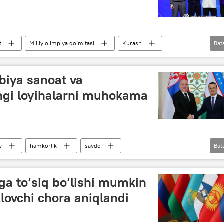
t
Milliy olimpiya qo‘mitasi
Kurash
Bat
jahon chempionati
biya sanoat va
ngi loyihalarni muhokama
v
hamkorlik
savdo
Bat
O‘zbekiston
ga to‘siq bo‘lishi mumkin
klovchi chora aniqlandi