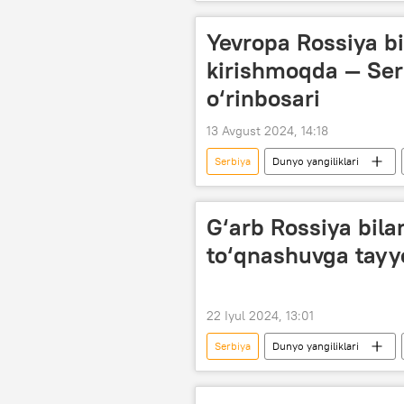
BMT
Eron
Xitoy
Yevropa Rossiya bi
kirishmoqda — Serb
o‘rinbosari
13 Avgust 2024, 14:18
Serbiya
Dunyo yangiliklari
G‘arb Rossiya bilan
to‘qnashuvga tay
22 Iyul 2024, 13:01
Serbiya
Dunyo yangiliklari
Aleksandr Vuchich
Vladimir 