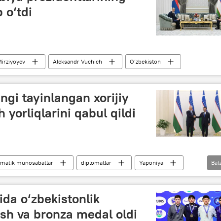
 o‘tdi
irziyoyev
Aleksandr Vuchich
O‘zbekiston
ngi tayinlangan xorijiy
 yorliqlarini qabul qildi
omatik munosabatlar
diplomatlar
Yaponiya
Bat
Baxtiyor Saidov
da o‘zbekistonlik
sh va bronza medal oldi