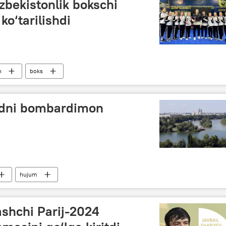
‘zbekistonlik bokschi
ko‘tarilishdi
n
boks
adni bombardimon
hujum
ashchi Parij-2024