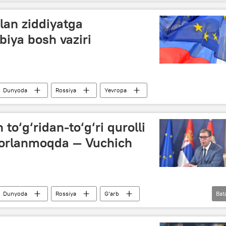
Mo‘g‘uliston
lan ziddiyatga
iya bosh vaziri
Dunyoda
Rossiya
Yevropa
 to‘g‘ridan-to‘g‘ri qurolli
yorlanmoqda — Vuchich
Dunyoda
Rossiya
G‘arb
Bat
Putin