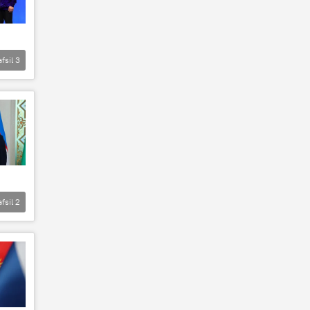
afsil
3
afsil
2