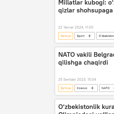
Millatlar kubogi: o
qizlar shohsupaga 
22 Yanvar 2024, 11:00
Serbiya
Sport
O‘zbekisto
NATO vakili Belgr
qilishga chaqirdi
25 Sentabr 2023, 15:04
Serbiya
Kosovo
NATO
O‘zbekistonlik kur