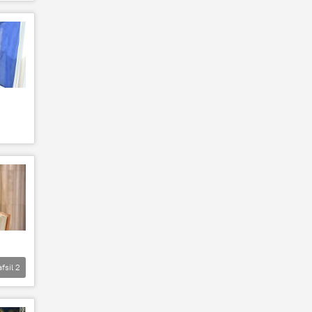
afsil
2