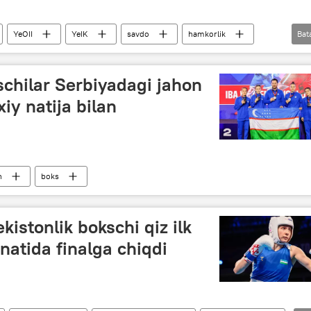
YeOII
YeIK
savdo
hamkorlik
Bat
t
eksport
O‘zbekiston
schilar Serbiyadagi jahon
iy natija bilan
n
boks
ekistonlik bokschi qiz ilk
atida finalga chiqdi