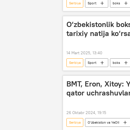
Serbiya
Sport
boks
Ayollar
O‘zbekistonlik bok
tarixiy natija ko‘rs
14 Mart 2025, 13:40
Serbiya
Sport
boks
BMT, Eron, Xitoy: Y
qator uchrashuvlar
26 Oktabr 2024, 19:15
Serbiya
O‘zbekiston va YeOII