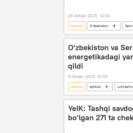
23 Oktabr 2025, 14:50
Serbiya
O‘zbekiston
Spor
kumush medal
bronza medal
O‘zbekiston va Ser
energetikadagi ya
qildi
9 Oktabr 2025, 15:50
Serbiya
Iqtisod
uchrashu
Investitsiyalar, sanoat va savdo vazirligi
YeIK: Tashqi savdo
bo‘lgan 271 ta che