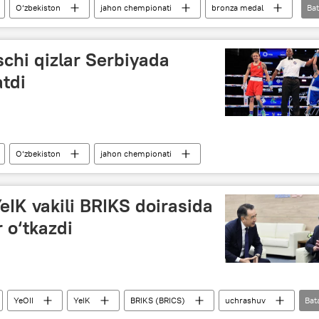
O‘zbekiston
jahon chempionati
bronza medal
Bat
schi qizlar Serbiyada
atdi
O‘zbekiston
jahon chempionati
eIK vakili BRIKS doirasida
 o‘tkazdi
YeOII
YeIK
BRIKS (BRICS)
uchrashuv
Bat