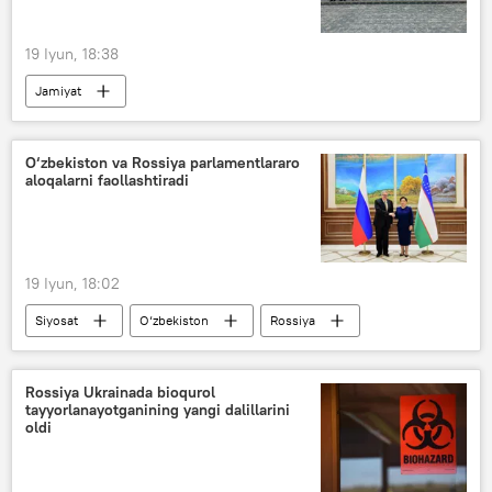
19 Iyun, 18:38
Jamiyat
Shanxay hamkorlik tashkiloti (ShHT)
energetika
O‘zbekiston va Rossiya parlamentlararo
aloqalarni faollashtiradi
19 Iyun, 18:02
Siyosat
O‘zbekiston
Rossiya
Tanzila Norboyeva
Aleksey Yerxov
Rossiya Ukrainada bioqurol
tayyorlanayotganining yangi dalillarini
oldi