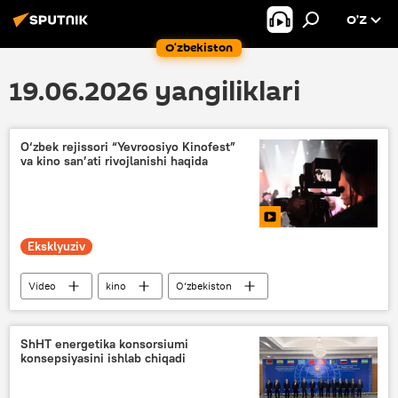
O’Z
O‘zbekiston
19.06.2026 yangiliklari
O‘zbek rejissori “Yevroosiyo Kinofest”
va kino san’ati rivojlanishi haqida
Eksklyuziv
Video
kino
O‘zbekiston
ShHT energetika konsorsiumi
konsepsiyasini ishlab chiqadi