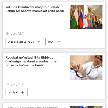
Eron
YeOIIda kuzatuvchi maqomini olish
uchun bir nechta mamlakat ariza berdi
19 Iyun, 12:11
O‘zbekiston va YeOII
YeOII
Jamiyat
Raqobat qo‘mitasi 8 ta tibbiyot
markaziga narxlarni arzonlashtirish
bo‘yicha ko‘rsatma berdi
19 Iyun, 11:21
Jamiyat
Raqobatni rivojlantirish va iste’molchilar huquqlarini himoya qilish qo‘mitasi
tibbiyot muassasi
Lavrov: Rossiya maxsus operatsiya