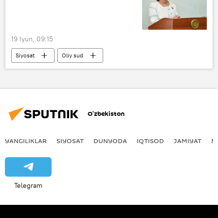
19 Iyun, 09:15
Siyosat
Oliy sud
Robaxon Mahmudova
O‘zbekiston
YANGILIKLAR
SIYOSAT
DUNYODA
IQTISOD
JAMIYAT
M
Telegram