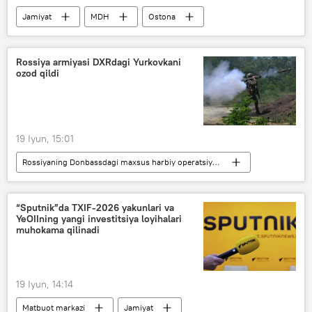
Jamiyat
MDH
Ostona
harbiy hamkorlik
Rossiya armiyasi DXRdagi Yurkovkani
ozod qildi
19 Iyun, 15:01
Rossiyaning Donbassdagi maxsus harbiy operatsiyasi
Dunyoda
Dunyo yangiliklari
Donesk xalq respublikasi (DXR)
“Sputnik”da TXIF-2026 yakunlari va
YeOIIning yangi investitsiya loyihalari
Rossiya Mudofaa vazirligi
muhokama qilinadi
19 Iyun, 14:14
Matbuot markazi
Jamiyat