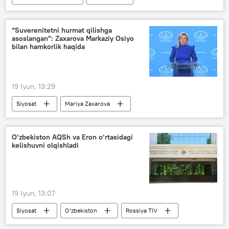
Toshkent xalqaro investitsiya forumi (TIXF)
YeOII
“Suverenitetni hurmat qilishga
asoslangan”: Zaxarova Markaziy Osiyo
bilan hamkorlik haqida
19 Iyun, 13:29
Siyosat
Mariya Zaxarova
Markaziy Osiyo
O‘zbekiston
O‘zbekiston AQSh va Eron o‘rtasidagi
kelishuvni olqishladi
19 Iyun, 13:07
Siyosat
O‘zbekiston
Rossiya TIV
AQSh
AQSh – Eron mojarosi