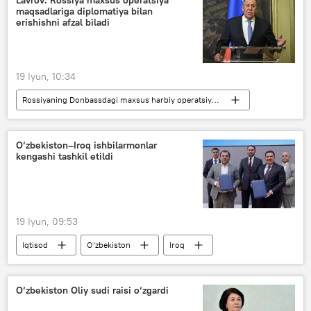
maqsadlariga diplomatiya bilan
erishishni afzal biladi
19 Iyun, 10:34
Rossiyaning Donbassdagi maxsus harbiy operatsiyasi
Dunyoda
Dunyo yangiliklari
Rossiya
Sergey Lavrov
O‘zbekiston–Iroq ishbilarmonlar
kengashi tashkil etildi
19 Iyun, 09:53
Iqtisod
O‘zbekiston
Iroq
O‘zbekiston Oliy sudi raisi o‘zgardi