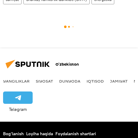
O‘zbekiston
YANGILIKLAR
SIYOSAT
DUNYODA
IQTISOD
JAMIYAT
M
Telegram
Bog‘lanish
Loyiha haqida
Foydalanish shartlari