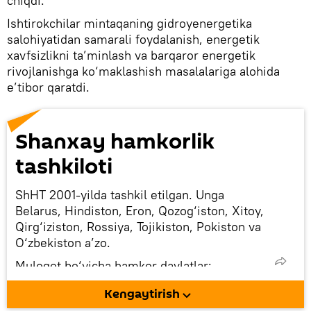
chiqdi.
Ishtirokchilar mintaqaning gidroyenergetika
salohiyatidan samarali foydalanish, energetik
xavfsizlikni ta’minlash va barqaror energetik
rivojlanishga ko‘maklashish masalalariga alohida
e’tibor qaratdi.
Shanxay hamkorlik
tashkiloti
ShHT 2001-yilda tashkil etilgan. Unga
Belarus, Hindiston, Eron, Qozog‘iston, Xitoy,
Qirg‘iziston, Rossiya, Tojikiston, Pokiston va
O‘zbekiston a’zo.
Muloqot bo‘yicha hamkor davlatlar:
Ozarbayjon, Armaniston, Bahrayn, Misr,
Kengaytirish
Kambodja, Qatar, Kuvayt, Laos, Maldiv