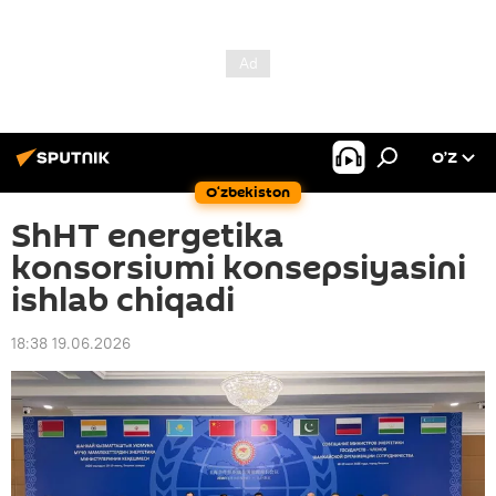
O’Z
O‘zbekiston
ShHT energetika
konsorsiumi konsepsiyasini
ishlab chiqadi
18:38 19.06.2026