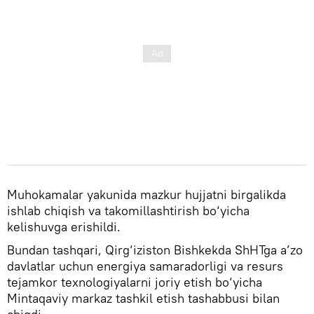
Muhokamalar yakunida mazkur hujjatni birgalikda
ishlab chiqish va takomillashtirish bo‘yicha
kelishuvga erishildi.
Bundan tashqari, Qirg‘iziston Bishkekda ShHTga a’zo
davlatlar uchun energiya samaradorligi va resurs
tejamkor texnologiyalarni joriy etish bo‘yicha
Mintaqaviy markaz tashkil etish tashabbusi bilan