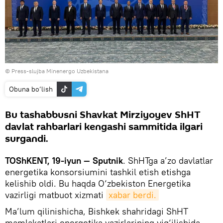
© Press-slujba Minenergo Uzbekistana
Obuna bo‘lish
Bu tashabbusni Shavkat Mirziyoyev ShHT
davlat rahbarlari kengashi sammitida ilgari
surgandi.
TOShKENT, 19-iyun — Sputnik
. ShHTga a’zo davlatlar
energetika konsorsiumini tashkil etish etishga
kelishib oldi. Bu haqda O‘zbekiston Energetika
vazirligi matbuot xizmati
xabar berdi.
Ma’lum qilinishicha, Bishkek shahridagi ShHT
mamlakatlari energetika vazirlarining yig‘ilishida