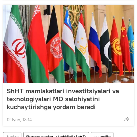
orollari, Myanma, Nepal, BAA, Saudiya
Arabistoni, Turkiya va Shri-Lanka.
Kuzatuvchi davlatlar: Afg‘oniston,
Mo‘g‘uliston.
ShHT mamlakatlari investitsiyalari va
texnologiyalari MO salohiyatini
kuchaytirishga yordam beradi
12 Iyun, 18:14
Jamiyat
Shanxay hamkorlik tashkiloti (ShHT)
energetika