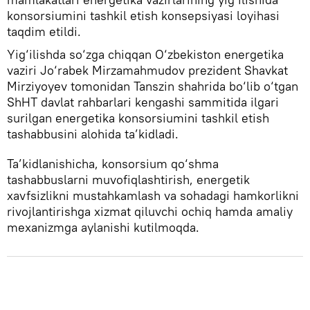
konsorsiumini tashkil etish konsepsiyasi loyihasi
taqdim etildi.
Yig‘ilishda so‘zga chiqqan O‘zbekiston energetika
vaziri Jo‘rabek Mirzamahmudov prezident Shavkat
Mirziyoyev tomonidan Tanszin shahrida bo‘lib o‘tgan
ShHT davlat rahbarlari kengashi sammitida ilgari
surilgan energetika konsorsiumini tashkil etish
tashabbusini alohida ta’kidladi.
Ta’kidlanishicha, konsorsium qo‘shma
tashabbuslarni muvofiqlashtirish, energetik
xavfsizlikni mustahkamlash va sohadagi hamkorlikni
rivojlantirishga xizmat qiluvchi ochiq hamda amaliy
mexanizmga aylanishi kutilmoqda.