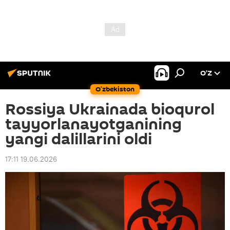
O’Z
O‘zbekiston
Rossiya Ukrainada bioqurol
tayyorlanayotganining
yangi dalillarini oldi
17:11 19.06.2026