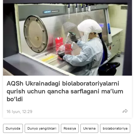
AQSh Ukrainadagi biolaboratoriyalarni
qurish uchun qancha sarflagani ma’lum
bo‘ldi
16 Iyun, 12:29
Dunyoda
Dunyo yangiliklari
Rossiya
Ukraina
biolaboratoriya