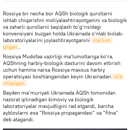
Rossiya bir necha bor AQSh biologik qurollarni
ishlab chiqarishni moliyalashtirayotganini va biologik
va zaharli qurollarni taqiqlash to‘g‘risidagi
konvensiyani buzgan holda Ukrainada o‘nlab biolab-
laboratoriyalarini joylashtirayotganini
ma’lum 
qilgan
.
Rossiya Mudofaa vazirligi ma’lumotlariga ko‘ra,
AQShning harbiy-biologik dasturini davom ettirish
uchun hamma narsa Rossiya maxsus harbiy
operatsiyasi boshlanganidan keyin Ukrainadan
 olib 
chiqilgan.
Bayden ma’muriyati Ukrainada AQSh tomonidan
nazorat qilinadigan kimoviy va biologik
laboratoriyalar mavjudligini rad etgandi, barcha
ayblovlarni esa “Rossiya propagandasi” va “fitna”
deb atagandi.