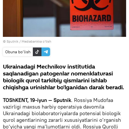
© Sputnik
/
Mediabankka o‘tish
Obuna bo‘lish
Ukrainadagi Mechnikov institutida
saqlanadigan patogenlar nomenklaturasi
biologik qurol tarkibiy qismlarini ishlab
chiqishga urinishlar bo‘lganidan darak beradi.
TOShKENT, 19-iyun — Sputnik
. Rossiya Mudofaa
vazirligi maxsus harbiy operatsiya davomila
Ukrainadagi biolaboratoriyalarda potensial biologik
qurol agentlarining zararli xususiyatlarini o‘rganish
bo‘yicha yangi ma’lumotlarni oldi. Rossiya Qurolli