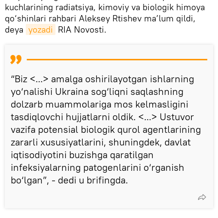
kuchlarining radiatsiya, kimoviy va biologik himoya
qo‘shinlari rahbari Aleksey Rtishev ma’lum qildi,
deya
yozadi
RIA Novosti.
“Biz <...> amalga oshirilayotgan ishlarning
yo‘nalishi Ukraina sog‘liqni saqlashning
dolzarb muammolariga mos kelmasligini
tasdiqlovchi hujjatlarni oldik. <...> Ustuvor
vazifa potensial biologik qurol agentlarining
zararli xususiyatlarini, shuningdek, davlat
iqtisodiyotini buzishga qaratilgan
infeksiyalarning patogenlarini o‘rganish
bo‘lgan”, - dedi u brifingda.