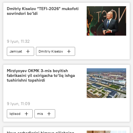
Dmitriy Kiselov “TEFI-2026” mukofoti
sovrindori bo‘ldi
9 Iyun, 11:32
Jamiyat
Dmitriy Kiselov
"Rossiya Segodnya"
Rossiya
Mirziyoyev OKMK 3-mis boyitish
fabrikasini yil oxirigacha to‘liq ishga
tushirishni topshirdi
9 Iyun, 11:09
Iqtisod
mis
Olmaliq mis boyitish fabrikasi
Olmaliq KMK
Shavkat Mirziyoyev
Havo sarhadlarini himoya qilishning