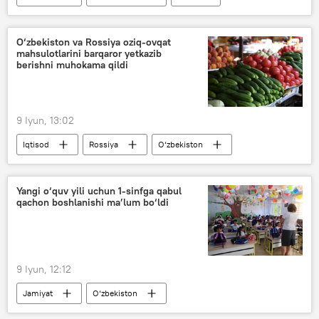
deklaratsiya
O‘zbekiston va Rossiya oziq-ovqat
mahsulotlarini barqaror yetkazib
berishni muhokama qildi
9 Iyun, 13:02
Iqtisod
Rossiya
O‘zbekiston
Oziq-ovqat
Jamshid Xodjayev
Peterburg xalqaro iqtisodiy forumi
Yangi o‘quv yili uchun 1-sinfga qabul
qachon boshlanishi ma’lum bo‘ldi
9 Iyun, 12:12
Jamiyat
O‘zbekiston
maktabga qabul