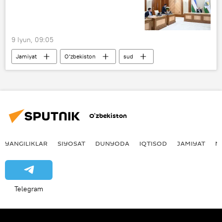
9 Iyun, 09:05
Jamiyat
O‘zbekiston
sud
Oliy sud
Shavkat Mirziyoyev
O‘zbekiston
YANGILIKLAR
SIYOSAT
DUNYODA
IQTISOD
JAMIYAT
M
Telegram