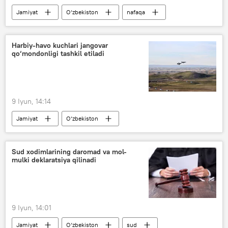
Jamiyat
O‘zbekiston
nafaqa
Harbiy-havo kuchlari jangovar
qo‘mondonligi tashkil etiladi
9 Iyun, 14:14
Jamiyat
O‘zbekiston
Sud xodimlarining daromad va mol-
mulki deklaratsiya qilinadi
9 Iyun, 14:01
Jamiyat
O‘zbekiston
sud