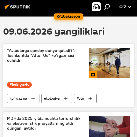
O’Z
O‘zbekiston
09.06.2026 yangiliklari
“Avlodlarga qanday dunyo qoladi?”:
Toshkentda “After Us” ko‘rgazmasi
ochildi
Eksklyuziv
ko‘rgazma
ekologiya
Foto
Orol dengizi
rassom
san’at
MDHda 2025-yilda nechta terrorchilik
va ekstremistik jinoyatlarning oldi
olingani aytildi