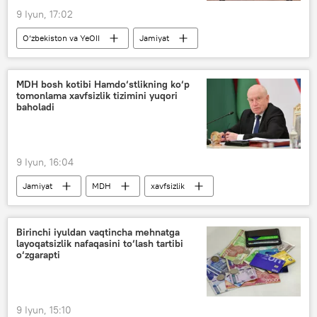
9 Iyun, 17:02
O‘zbekiston va YeOII
Jamiyat
YeOII
YeIK
transport
MDH bosh kotibi Hamdo‘stlikning ko‘p
tomonlama xavfsizlik tizimini yuqori
baholadi
9 Iyun, 16:04
Jamiyat
MDH
xavfsizlik
Sergey Lebedev
Birinchi iyuldan vaqtincha mehnatga
layoqatsizlik nafaqasini to‘lash tartibi
o‘zgarapti
9 Iyun, 15:10