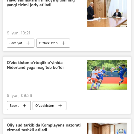
yangi tizimi joriy etiladi
O‘zbekiston
9 Iyun, 10:21
Jamiyat
O‘zbekiston
Shavkat Mirziyoyev
O‘zbekiston o‘rtoqlik o‘yinida
Niderlandiyaga mag‘lub bo‘ldi
9 Iyun, 09:36
Sport
O‘zbekiston
Futbol bo‘yicha JCh-2026
futbol
Niderlandiya
Oliy sud tarkibida Komplayens nazorati
xizmati tashkil etiladi