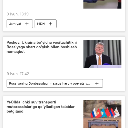
9 Iyun, 18:19
Jamiyat
MDH
terrorchilik uyushmasi
terrorchilar
ekstremizm
Peskov: Ukraina bo‘yicha vositachilikni
Rossiyaga shart qo‘yish bilan boshlash
nomaqbul
9 Iyun, 17:42
Rossiyaning Donbassdagi maxsus harbiy operatsiyasi
Dunyoda
Dunyo yangiliklari
Dmitriy Peskov
Ukraina
Yevropa
YeOIIda ichki suv transporti
mutaxassislariga qo‘yiladigan talablar
Rossiya
belgilandi