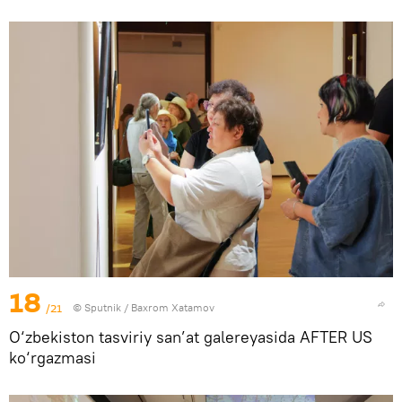
18
/21
© Sputnik / Baxrom Xatamov
O‘zbekiston tasviriy san’at galereyasida AFTER US
ko‘rgazmasi