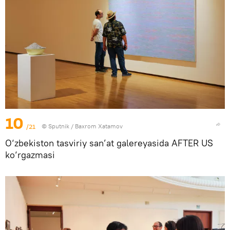
10
/21
© Sputnik / Baxrom Xatamov
O‘zbekiston tasviriy san’at galereyasida AFTER US
ko‘rgazmasi