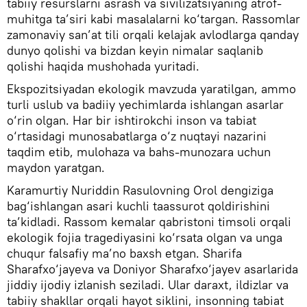
tabiiy resurslarni asrash va sivilizatsiyaning atrof-
muhitga ta’siri kabi masalalarni ko‘targan. Rassomlar
zamonaviy san’at tili orqali kelajak avlodlarga qanday
dunyo qolishi va bizdan keyin nimalar saqlanib
qolishi haqida mushohada yuritadi.
Ekspozitsiyadan ekologik mavzuda yaratilgan, ammo
turli uslub va badiiy yechimlarda ishlangan asarlar
o‘rin olgan. Har bir ishtirokchi inson va tabiat
o‘rtasidagi munosabatlarga o‘z nuqtayi nazarini
taqdim etib, mulohaza va bahs-munozara uchun
maydon yaratgan.
Karamurtiy Nuriddin Rasulovning Orol dengiziga
bag‘ishlangan asari kuchli taassurot qoldirishini
ta’kidladi. Rassom kemalar qabristoni timsoli orqali
ekologik fojia tragediyasini ko‘rsata olgan va unga
chuqur falsafiy ma’no baxsh etgan. Sharifa
Sharafxo‘jayeva va Doniyor Sharafxo‘jayev asarlarida
jiddiy ijodiy izlanish seziladi. Ular daraxt, ildizlar va
tabiiy shakllar orqali hayot siklini, insonning tabiat