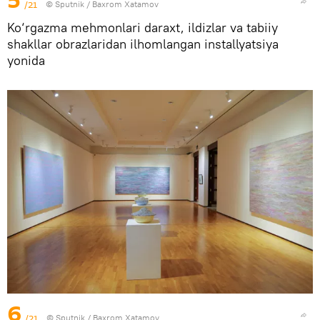
5
/21
© Sputnik / Baxrom Xatamov
Ko‘rgazma mehmonlari daraxt, ildizlar va tabiiy
shakllar obrazlaridan ilhomlangan installyatsiya
yonida
6
/21
© Sputnik / Baxrom Xatamov