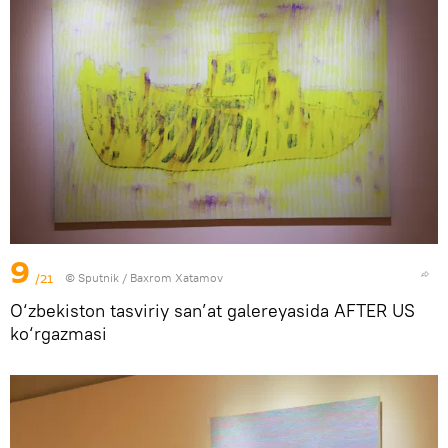
9
/21
© Sputnik / Baxrom Xatamov
O‘zbekiston tasviriy san’at galereyasida AFTER US
ko‘rgazmasi