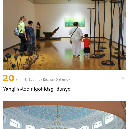
20
/21
© Sputnik / Baxrom Xatamov
Yangi avlod nigohidagi dunyo