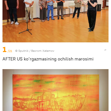
1
/21
© Sputnik / Baxrom Xatamov
AFTER US ko‘rgazmasining ochilish marosimi