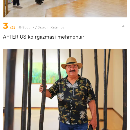
3
/21
© Sputnik / Baxrom Xatamov
AFTER US ko‘rgazmasi mehmonlari