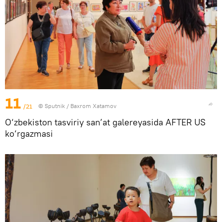
11
/21
© Sputnik / Baxrom Xatamov
O‘zbekiston tasviriy san’at galereyasida AFTER US
ko‘rgazmasi