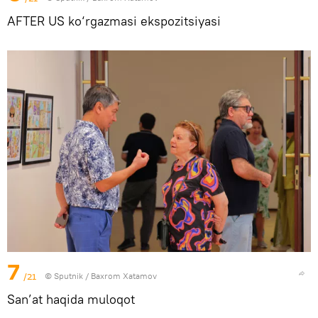
AFTER US ko‘rgazmasi ekspozitsiyasi
7
/21
© Sputnik / Baxrom Xatamov
San’at haqida muloqot