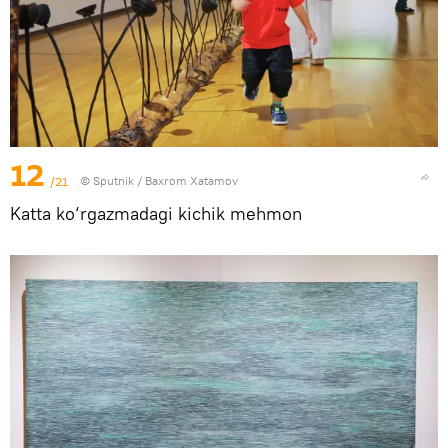
12
/21
© Sputnik / Baxrom Xatamov
Katta ko‘rgazmadagi kichik mehmon