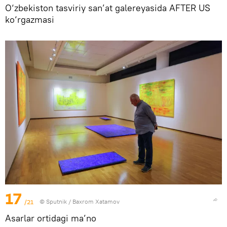
O‘zbekiston tasviriy san’at galereyasida AFTER US
ko‘rgazmasi
17
/21
© Sputnik / Baxrom Xatamov
Asarlar ortidagi ma’no