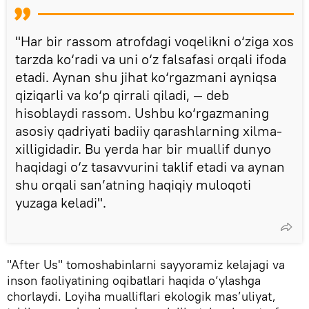
"Har bir rassom atrofdagi voqelikni o‘ziga xos
tarzda ko‘radi va uni o‘z falsafasi orqali ifoda
etadi. Aynan shu jihat ko‘rgazmani ayniqsa
qiziqarli va ko‘p qirrali qiladi, — deb
hisoblaydi rassom. Ushbu ko‘rgazmaning
asosiy qadriyati badiiy qarashlarning xilma-
xilligidadir. Bu yerda har bir muallif dunyo
haqidagi o‘z tasavvurini taklif etadi va aynan
shu orqali san’atning haqiqiy muloqoti
yuzaga keladi".
"After Us" tomoshabinlarni sayyoramiz kelajagi va
inson faoliyatining oqibatlari haqida o‘ylashga
chorlaydi. Loyiha mualliflari ekologik mas’uliyat,