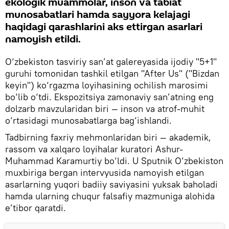
ekologik muammolar, inson va tabiat
munosabatlari hamda sayyora kelajagi
haqidagi qarashlarini aks ettirgan asarlari
namoyish etildi.
O‘zbekiston tasviriy san’at galereyasida ijodiy "5+1"
guruhi tomonidan tashkil etilgan "After Us" ("Bizdan
keyin") ko‘rgazma loyihasining ochilish marosimi
bo‘lib o‘tdi. Ekspozitsiya zamonaviy san’atning eng
dolzarb mavzularidan biri — inson va atrof-muhit
o‘rtasidagi munosabatlarga bag‘ishlandi.
Tadbirning faxriy mehmonlaridan biri — akademik,
rassom va xalqaro loyihalar kuratori Ashur-
Muhammad Karamurtiy bo‘ldi. U Sputnik O‘zbekiston
muxbiriga bergan intervyusida namoyish etilgan
asarlarning yuqori badiiy saviyasini yuksak baholadi
hamda ularning chuqur falsafiy mazmuniga alohida
e’tibor qaratdi.