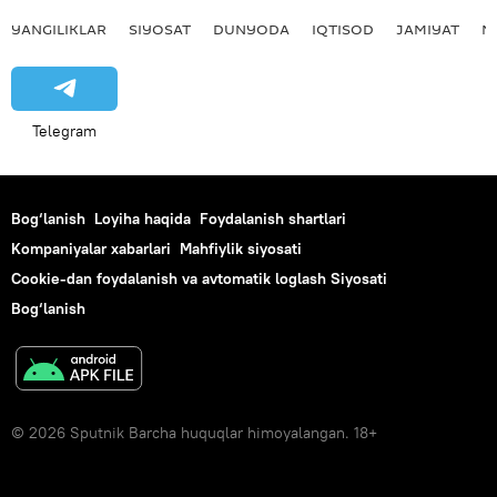
YANGILIKLAR
SIYOSAT
DUNYODA
IQTISOD
JAMIYAT
M
Telegram
Bog‘lanish
Loyiha haqida
Foydalanish shartlari
Kompaniyalar xabarlari
Mahfiylik siyosati
Cookie-dan foydalanish va avtomatik loglash Siyosati
Bog‘lanish
© 2026 Sputnik Barcha huquqlar himoyalangan. 18+