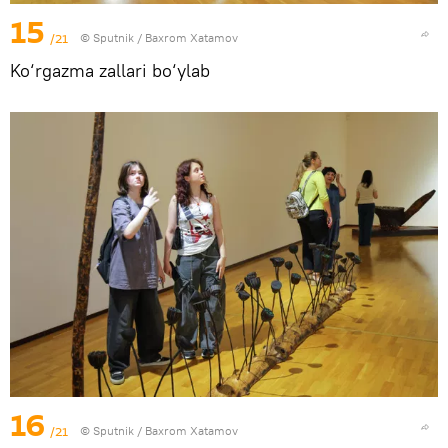
15
/21
© Sputnik / Baxrom Xatamov
Ko‘rgazma zallari bo‘ylab
16
/21
© Sputnik / Baxrom Xatamov