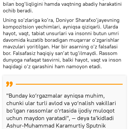
bilan bog‘liqligini hamda vaqtning abadiy harakatini
ochib beradi.
Uning so‘zlariga ko‘ra, Doniyor Sharafxo‘jayevning
kompozitsion yechimlari, ayniqsa qiziqarli. Ularda
hayot, vaqt, tabiat unsurlari va insonni butun umri
davomida kuzatib boradigan muqarrar o‘zgarishlar
mavzulari yoritilgan. Har bir asarning o‘z falsafasi
bor. Falsafasiz haqiqiy san’at tug‘ilmaydi. Rassom
dunyoga nafaqat tasvirni, balki hayot, vaqt va inson
haqidagi o‘z qarashini ham namoyon etadi.
"Bunday ko‘rgazmalar ayniqsa muhim,
chunki ular turli avlod va yo‘nalish vakillari
bo‘lgan rassomlar o‘rtasida ijodiy muloqot
uchun maydon yaratadi", — deya ta’kidladi
Ashur-Muhammad Karamurtiy Sputnik