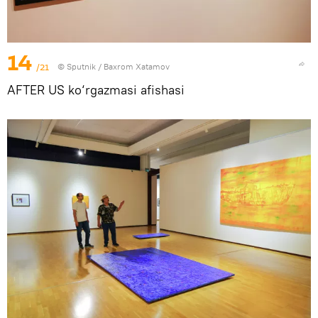
14
/21
© Sputnik / Baxrom Xatamov
AFTER US ko‘rgazmasi afishasi