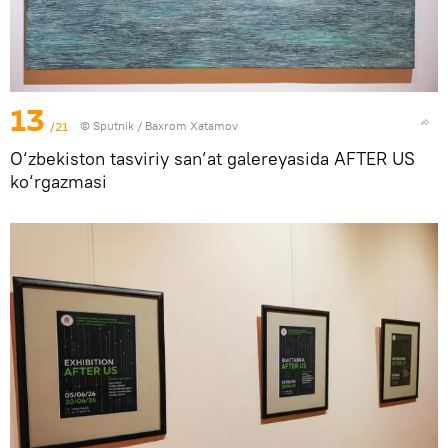
13
/21
© Sputnik / Baxrom Xatamov
O‘zbekiston tasviriy san’at galereyasida AFTER US
ko‘rgazmasi