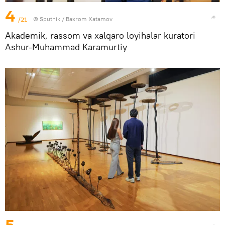
4
/21
© Sputnik / Baxrom Xatamov
Akademik, rassom va xalqaro loyihalar kuratori
Ashur-Muhammad Karamurtiy