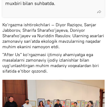
muxbiri bilan suhbatda.
Ko‘rgazma ishtirokchilari — Diyor Raziqov, Sanjar
Jabborov, Sharifa Sharafxo‘jayeva, Doniyor
Sharafxo‘jayev va Nuriddin Rasulov. Ularning asarlari
zamonaviy san’atda ekologik mavzularning naqadar
muhim ekanini namoyon etdi.
"After Us" ko‘rgazmasi ijtimoiy ahamiyatga ega
masalalarni zamonaviy ijodiy izlanishlar bilan
uyg‘unlashtirgan muhim madaniy voqealardan biri
sifatida e’tibor qozondi.