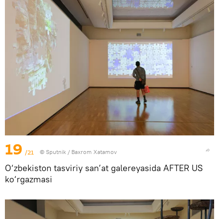
19
/21
© Sputnik / Baxrom Xatamov
O‘zbekiston tasviriy san’at galereyasida AFTER US
ko‘rgazmasi