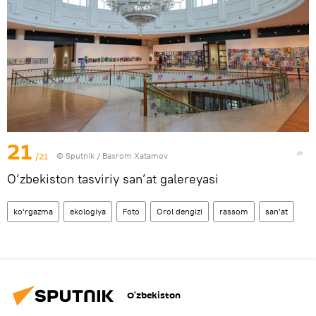
21
/21
© Sputnik / Baxrom Xatamov
O‘zbekiston tasviriy san’at galereyasi
ko‘rgazma
ekologiya
Foto
Orol dengizi
rassom
san’at
O‘zbekiston