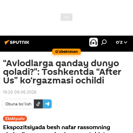
O’Z
O‘zbekiston
“Avlodlarga qanday dunyo
qoladi?”: Toshkentda “After
Us” ko‘rgazmasi ochildi
19:20 09.06.2026
Obuna bo‘lish
Eksklyuziv
Ekspozitsiyada besh nafar rassomning