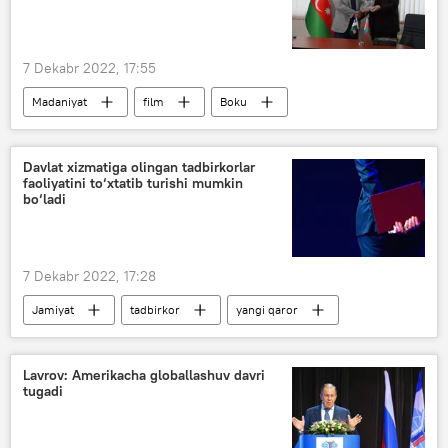
7 Dekabr 2022, 17:55
Madaniyat
film
Boku
O‘zbekiston Kinematografiya agentligi
Davlat xizmatiga olingan tadbirkorlar
faoliyatini to‘xtatib turishi mumkin
bo‘ladi
7 Dekabr 2022, 17:28
Jamiyat
tadbirkor
yangi qaror
Lavrov: Amerikacha globallashuv davri
tugadi