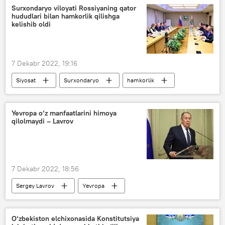
Surxondaryo viloyati Rossiyaning qator
hududlari bilan hamkorlik qilishga
kelishib oldi
7 Dekabr 2022, 19:16
Siyosat
Surxondaryo
hamkorlik
Rossiya
Yevropa o‘z manfaatlarini himoya
qilolmaydi – Lavrov
7 Dekabr 2022, 18:56
Sergey Lavrov
Yevropa
Emmanuel Makron
Rossiya
O‘zbekiston elchixonasida Konstitutsiya