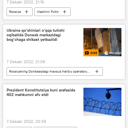
7 Dekabr 2022, 21:16
Rossiya
Vladimir Putin
yadro quroli
Ukraina qo‘shinlari o‘qqa tutishi
oqibatida Donesk markazidagi
bog‘chaga shikast yetkazildi
0:33
7 Dekabr 2022, 21:06
Rossiyaning Donbassdagi maxsus harbiy operatsiyasi
Donesk xalq respublikasi (DXR)
Prezident Konstitutsiya kuni arafasida
402 mahkumni afv etdi
7 Dekabr 2022, 20:59