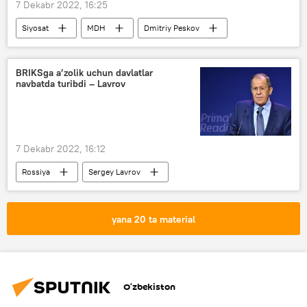
7 Dekabr 2022, 16:25
Siyosat
MDH
Dmitriy Peskov
BRIKSga a’zolik uchun davlatlar
navbatda turibdi – Lavrov
7 Dekabr 2022, 16:12
Rossiya
Sergey Lavrov
yana 20 ta material
O‘zbekiston