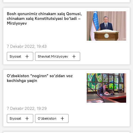
Boks bo‘yicha jahon chempionati — 2023
Bosh qonunimiz chinakam xalq Qomusi,
chinakam xalq Konstitutsiyasi bo‘ladi –
Mirziyoyev
7 Dekabr 2022, 19:43
Siyosat
Shavkat Mirziyoyev
konstitutsiya
O‘zbekiston “nogiron” so‘zidan voz
kechishga yaqin
7 Dekabr 2022, 19:29
Siyosat
O‘zbekiston