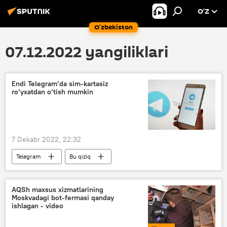
O’Z
O‘zbekiston
07.12.2022 yangiliklari
Endi Telegram’da sim-kartasiz
ro‘yxatdan o‘tish mumkin
7 Dekabr 2022, 22:32
Telegram
Bu qiziq
AQSh maxsus xizmatlarining
Moskvadagi bot-fermasi qanday
ishlagan - video