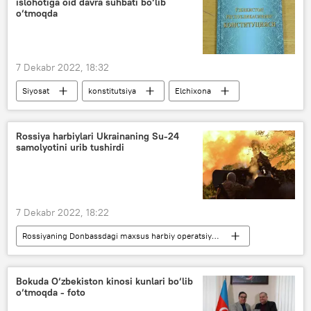
islohotiga oid davra suhbati bo‘lib
o‘tmoqda
7 Dekabr 2022, 18:32
Siyosat
konstitutsiya
Elchixona
Rossiya harbiylari Ukrainaning Su-24
samolyotini urib tushirdi
7 Dekabr 2022, 18:22
Rossiyaning Donbassdagi maxsus harbiy operatsiyasi
Ukraina
Donbass
Donesk xalq respublikasi (DXR)
samolyot
Bokuda O‘zbekiston kinosi kunlari bo‘lib
o‘tmoqda - foto
Rossiya