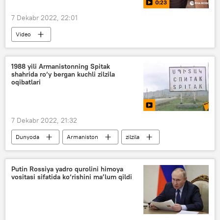
0:23
7 Dekabr 2022, 22:01
Video
Rossiya Federal xavfsizlik xizmati (FXX)
AQSh
Rossiya
1988 yili Armanistonning Spitak
shahrida ro‘y bergan kuchli zilzila
oqibatlari
7 Dekabr 2022, 21:32
Dunyoda
Armaniston
zilzila
Putin Rossiya yadro qurolini himoya
vositasi sifatida ko‘rishini ma’lum qildi