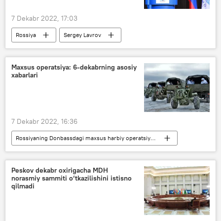
7 Dekabr 2022, 17:03
Rossiya
Sergey Lavrov
Maxsus operatsiya: 6-dekabrning asosiy
xabarlari
7 Dekabr 2022, 16:36
Rossiyaning Donbassdagi maxsus harbiy operatsiyasi
Qurolli Kuchlar
Ukraina
Donesk xalq respublikasi (DXR)
Peskov dekabr oxirigacha MDH
norasmiy sammiti o‘tkazilishini istisno
Lugansk xalq respublikasi (LXR)
qilmadi
Zaporojye viloyati
Xerson viloyati
Rossiya