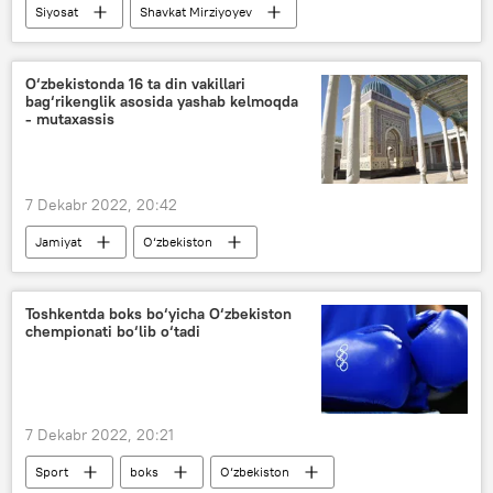
Siyosat
Shavkat Mirziyoyev
konstitutsiya
afv
O‘zbekistonda 16 ta din vakillari
bag‘rikenglik asosida yashab kelmoqda
- mutaxassis
7 Dekabr 2022, 20:42
Jamiyat
O‘zbekiston
Din ishlari bo‘yicha qo‘mita
diniy erkinlik
Bag‘rikenglik kuni
konstitutsiya
Toshkentda boks bo‘yicha O‘zbekiston
chempionati bo‘lib o‘tadi
7 Dekabr 2022, 20:21
Sport
boks
O‘zbekiston