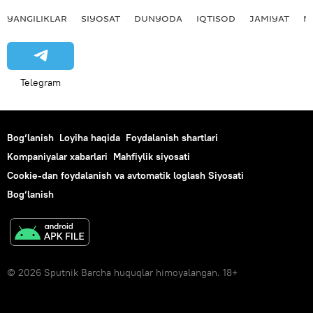
YANGILIKLAR
SIYOSAT
DUNYODA
IQTISOD
JAMIYAT
M
Telegram
Bog‘lanish
Loyiha haqida
Foydalanish shartlari
Kompaniyalar xabarlari
Mahfiylik siyosati
Cookie-dan foydalanish va avtomatik loglash Siyosati
Bog‘lanish
© 2026 Sputnik Barcha huquqlar himoyalangan. 18+