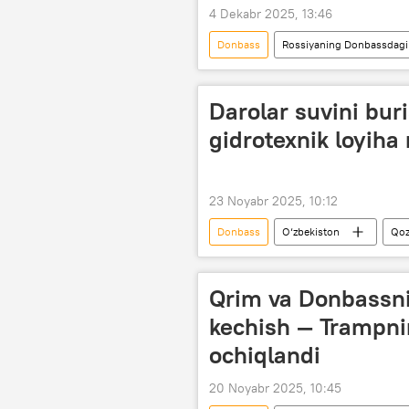
4 Dekabr 2025, 13:46
Donbass
Rossiyaning Donbassdagi 
Dunyo yangiliklari
Rossiya
Lugansk xalq respublikasi (LXR)
Darolar suvini bur
gidrotexnik loyih
23 Noyabr 2025, 10:12
Donbass
O‘zbekiston
Qoz
olimlar
iqlim o‘zgarishi
Qrim va Donbassni
kechish — Trampnin
ochiqlandi
20 Noyabr 2025, 10:45