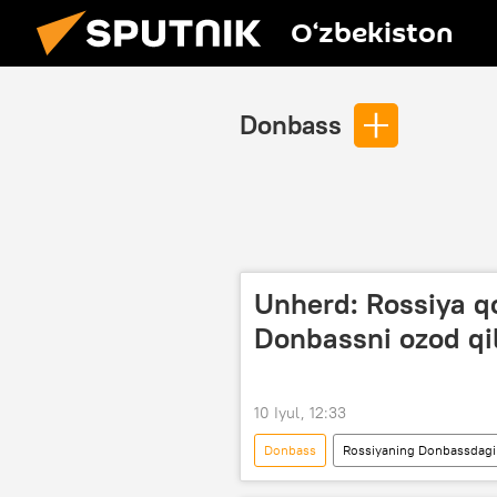
O‘zbekiston
Donbass
Unherd: Rossiya qo
Donbassni ozod qi
10 Iyul, 12:33
Donbass
Rossiyaning Donbassdagi 
Dunyo yangiliklari
Donesk xal