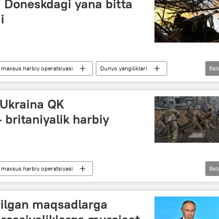
i Doneskdagi yana bitta
i
maxsus harbiy operatsiyasi
Dunyo yangiliklari
Bat
ossiya Mudofaa vaziri
Ukraina
 Ukraina QK
britaniyalik harbiy
maxsus harbiy operatsiyasi
Bat
Rossiya
Ukraina
irilgan maqsadlarga