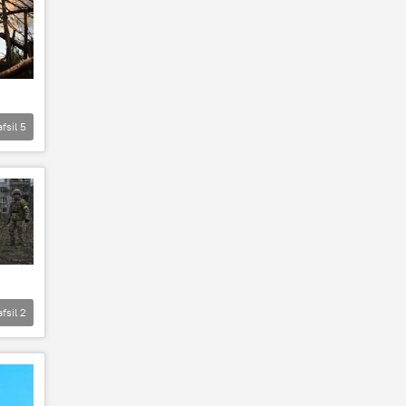
afsil
5
afsil
2