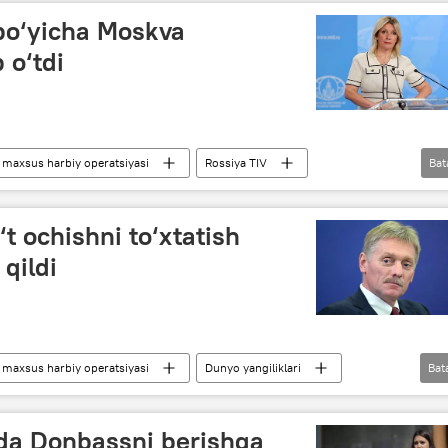
bo‘yicha Moskva
 o‘tdi
maxsus harbiy operatsiyasi
Rossiya TIV
Bat
iklari
Dunyoda
Yevropa Ittifoqi
AQSh
t ochishni to‘xtatish
qildi
maxsus harbiy operatsiyasi
Dunyo yangiliklari
Bat
Kreml
Rossiya
lda Donbassni berishga