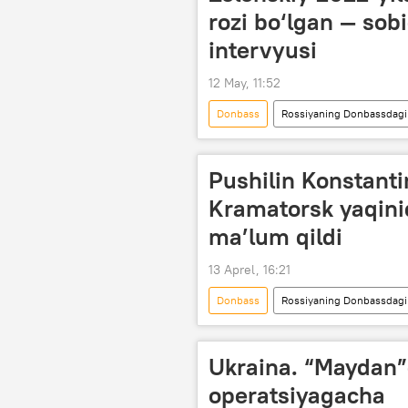
rozi bo‘lgan — sob
intervyusi
12 May, 11:52
Donbass
Rossiyaning Donbassdagi 
Vladimir Zelenskiy
Dunyo yang
Pushilin Konstanti
Kramatorsk yaqini
ma’lum qildi
13 Aprel, 16:21
Donbass
Rossiyaning Donbassdagi 
Donesk xalq respublikasi (DXR)
Ukraina. “Maydan
operatsiyagacha