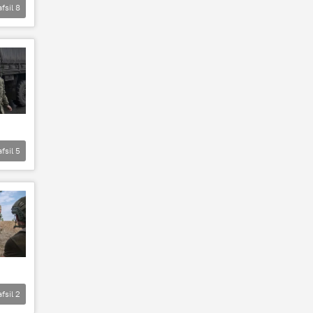
afsil
8
afsil
5
afsil
2