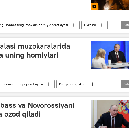
ng Donbassdagi maxsus harbiy operatsiyasi
Ukraina
Bat
salasi muzokaralarida
a uning homiylari
maxsus harbiy operatsiyasi
Dunyo yangiliklari
Bat
ald Tramp
Vladimir Putin
Rossiya
nbass va Novorossiyani
 ozod qiladi