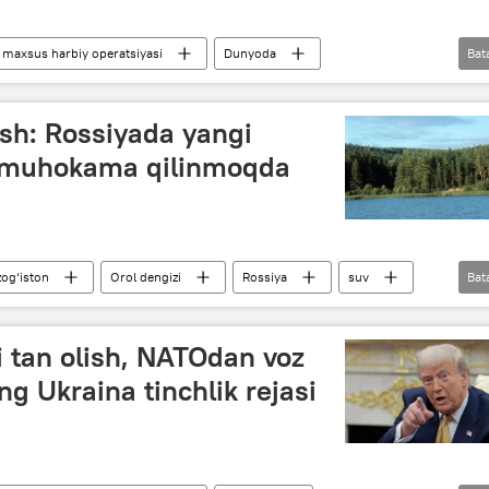
maxsus harbiy operatsiyasi
Dunyoda
Bat
Vladimir Putin
Donesk xalq respublikasi (DXR)
ish: Rossiyada yangi
a muhokama qilinmoqda
og‘iston
Orol dengizi
Rossiya
suv
Bat
 tan olish, NATOdan voz
g Ukraina tinchlik rejasi