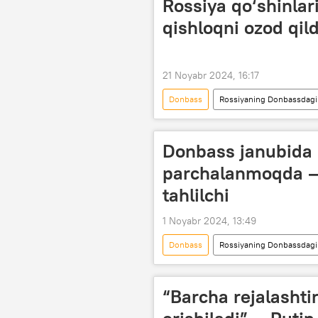
Rossiya qo‘shinlar
qishloqni ozod qild
21 Noyabr 2024, 16:17
Donbass
Rossiyaning Donbassdagi 
Dunyoda
Rossiya
R
Donesk xalq respublikasi (DXR)
Donbass janubida
parchalanmoqda — 
tahlilchi
1 Noyabr 2024, 13:49
Donbass
Rossiyaning Donbassdagi 
Donesk xalq respublikasi (DXR)
“Barcha rejalasht