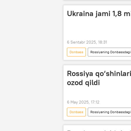
Qurolli Kuchlar
armiya
Ukraina jami 1,8 m
6 Sentabr 2025, 18:31
Donbass
Rossiyaning Donbassdagi 
qurbonlar
Rossiya
Donesk xalq respublikasi (DXR)
Rossiya qo‘shinlar
Xerson viloyati
ozod qildi
6 May 2025, 17:12
Donbass
Rossiyaning Donbassdagi 
Dunyoda
Rossiya
R
Ukraina