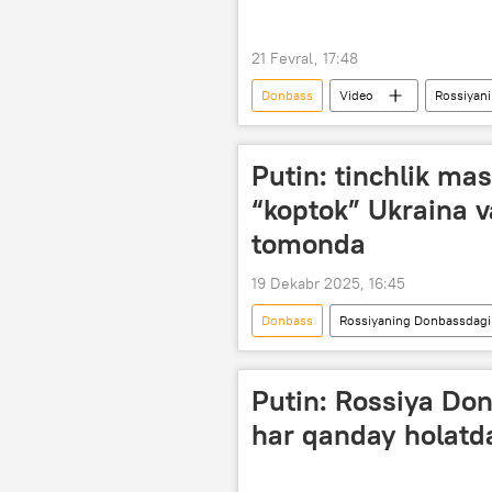
21 Fevral, 17:48
Donbass
Video
Rossiyani
Kiyev
davlat to‘ntarish
Putin: tinchlik ma
“koptok” Ukraina v
tomonda
19 Dekabr 2025, 16:45
Donbass
Rossiyaning Donbassdagi 
Dunyoda
AQSh
Don
Ukraina
Putin: Rossiya Do
har qanday holatda