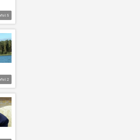
afsil
5
afsil
2