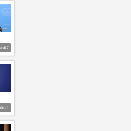
afsil
7
afsil
4