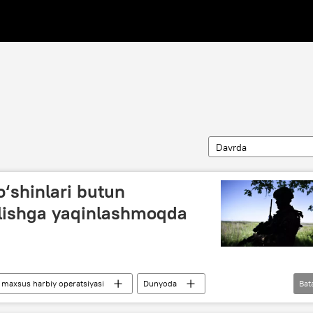
Davrda
‘shinlari butun
lishga yaqinlashmoqda
maxsus harbiy operatsiyasi
Dunyoda
Bat
q respublikasi (DXR)
Rossiya