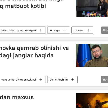
iq matbuot kotibi
maxsus harbiy operatsiyasi
intervyu
Ukraina
Bat
iliklari
Dunyoda
novka qamrab olinishi va
dagi janglar haqida
maxsus harbiy operatsiyasi
Denis Pushilin
Bat
Ukraina
”dan maxsus