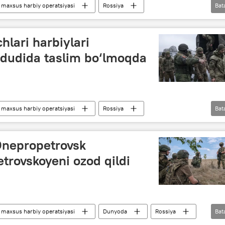
maxsus harbiy operatsiyasi
Rossiya
Bat
Turkiya
Qatar
Donald Tramp
skiy
Ukraina
hlari harbiylari
dudida taslim bo‘lmoqda
maxsus harbiy operatsiyasi
Rossiya
Bat
yo yangiliklari
Qurolli Kuchlar
Denis Pushilin
Dnepropetrovsk
etrovskoyeni ozod qildi
maxsus harbiy operatsiyasi
Dunyoda
Rossiya
Bat