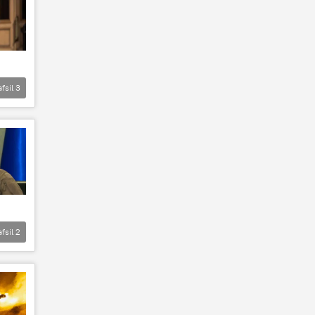
afsil
3
afsil
2