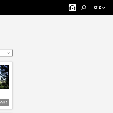
O’Z
afsil
3