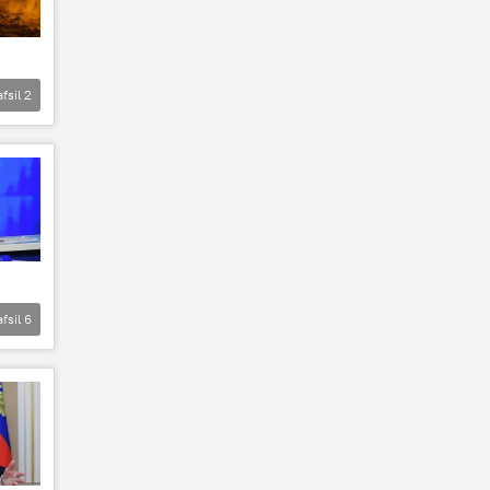
afsil
2
afsil
6