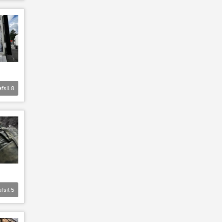
afsil
8
afsil
5