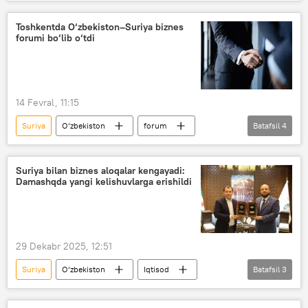
tadbirkor
Iqtisod
O‘zbekiston
Toshkentda O‘zbekiston–Suriya biznes
forumi bo‘lib o‘tdi
14 Fevral, 11:15
Suriya
O‘zbekiston
forum
Batafsil
4
Iqtisod
biznes
tadbirkor
Savdo-sanoat palatasi
Suriya bilan biznes aloqalar kengayadi:
Damashqda yangi kelishuvlarga erishildi
29 Dekabr 2025, 12:51
Suriya
O‘zbekiston
Iqtisod
Batafsil
3
savdo
Savdo-sanoat palatasi