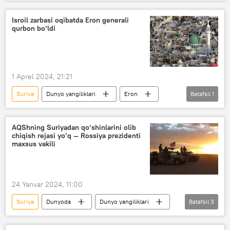
Eron
Isroil
hujum
Dron
Isroil zarbasi oqibatda Eron generali
qurbon bo‘ldi
1 Aprel 2024, 21:21
Suriya
Dunyo yangiliklari
Eron
Batafsil
1
Isroil
AQShning Suriyadan qo‘shinlarini olib
chiqish rejasi yo‘q — Rossiya prezidenti
maxsus vakili
24 Yanvar 2024, 11:00
Suriya
Dunyoda
Dunyo yangiliklari
Batafsil
3
AQSh
Rossiya
Vladimir Putin