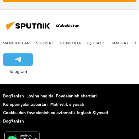
O‘zbekiston
YANGILIKLAR
SIYOSAT
DUNYODA
IQTISOD
JAMIYAT
M
Telegram
Bog‘lanish
Loyiha haqida
Foydalanish shartlari
Kompaniyalar xabarlari
Mahfiylik siyosati
Cookie-dan foydalanish va avtomatik loglash Siyosati
Bog‘lanish