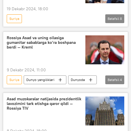
19 Dekabr 2024, 18:00
Suriya
Batafsil
8
Rossiyaning Donbassdagi maxsus harbiy operatsiyasi
Dunyo yangiliklari
Dunyoda
Rossiya Asad va uning oilasiga
gumanitar sabablarga ko‘ra boshpana
Rossiya
Vladimir Putin
AQSh
berdi — Kreml
Ukraina
migrantlar
9 Dekabr 2024, 11:00
Suriya
Dunyo yangiliklari
Dunyoda
Batafsil
4
Rossiya
Bashar Asad
siyosiy boshpana
Kreml
Asad muzokaralar natijasida prezidentlik
lavozimini tark etishga qaror qildi —
Rossiya TIV
8 Dekabr 2024, 18:00