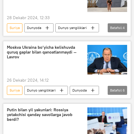
28 Dekabr 2024, 12:33
Suriya
Dunyoda
Dunyo yangiliklari
Batafsil
4
Rossiya
AQSh
Buyuk Britaniya
terror
Moskva Ukraina bo‘yicha kelishuvda
quruq gaplar bilan qanoatlanmaydi —
Lavrov
26 Dekabr 2024, 14:12
Suriya
Dunyo yangiliklari
Dunyoda
Batafsil
6
Rossiya
Rossiya TIV
Sergey Lavrov
Ukraina
Putin bilan yil yakunlari: Rossiya
yetakchisi qanday savollarga javob
Donald Tramp
berdi?
Rossiyaning Donbassdagi maxsus harbiy operatsiyasi