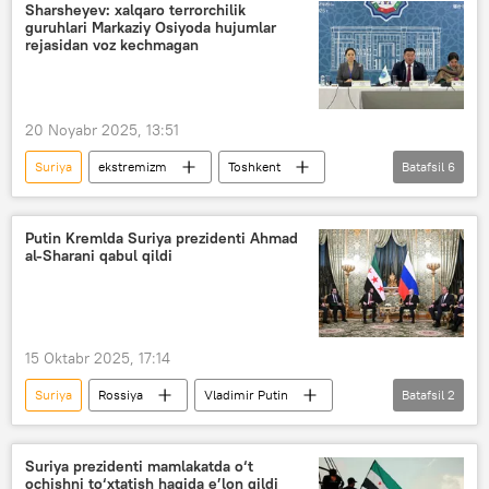
investitsiya
Sharsheyev: xalqaro terrorchilik
guruhlari Markaziy Osiyoda hujumlar
rejasidan voz kechmagan
20 Noyabr 2025, 13:51
Suriya
ekstremizm
Toshkent
Batafsil
6
Shanxay hamkorlik tashkiloti (ShHT)
Afg‘oniston
xavfsizlik
Putin Kremlda Suriya prezidenti Ahmad
al-Sharani qabul qildi
xalqaro konferensiya
Jamiyat
terrorchilik uyushmasi
15 Oktabr 2025, 17:14
Suriya
Rossiya
Vladimir Putin
Batafsil
2
Kreml
muzokaralar
Suriya prezidenti mamlakatda o‘t
ochishni to‘xtatish haqida e’lon qildi