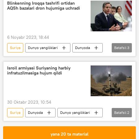
Blinkenning Iroqqa tashrifi ortidan
AQSh bazalari dron hujumiga uchradi
6 Noyabr 2023, 18:44
Suriya
Dunyo yangiliklari
Dunyoda
Batafsil
3
AQSh
Entoni Blinken
Iroq
Isroil armiyasi Suriyaning harbiy
infratuzilmasiga hujum qildi
30 Oktabr 2023, 10:54
Suriya
Dunyoda
Dunyo yangiliklari
Batafsil
2
Isroil
Isroil-Falastin mojarosi
yana 20 ta material