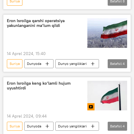
Suriya
Batafsil
8
Rossiyaning Donbassdagi maxsus harbiy operatsiyasi
Rossiya
Ukraina
Vladimir Putin
Eron Isroilga qarshi operatsiya
yakunlanganini ma’lum qildi
Vladimir Zelenskiy
NATO
AQSh
Yevropa
14 Aprel 2024, 15:40
Suriya
Dunyoda
Dunyo yangiliklari
Batafsil
4
Eron
Isroil
hujum
BMT
Eron Isroilga keng ko‘lamli hujum
uyushtirdi
14 Aprel 2024, 09:44
Suriya
Dunyoda
Dunyo yangiliklari
Batafsil
4