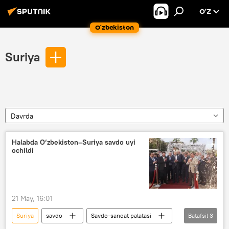
O’Z
O‘zbekiston
Suriya
Davrda
Halabda O‘zbekiston–Suriya savdo uyi
ochildi
21 May, 16:01
Suriya
savdo
Savdo-sanoat palatasi
Batafsil
3