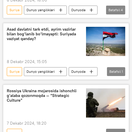
Suriya
Dunyo yangiliklari
Dunyoda
Batafsil
4
Bashar Asad
Rossiya
Rossiya TIV
Mariya Zaxarova
Asad davlatni tark etdi, ayrim vazirlar
bilan bog‘lanib bo‘lmayapti: Suriyada
vaziyat qanday?
8 Dekabr 2024, 15:05
Suriya
Dunyo yangiliklari
Dunyoda
Batafsil
1
Bashar Asad
Rossiya Ukraina mojarosida ishonchli
g‘alaba qozonmoqda — “Strategic
Culture”
7 Dekabr 2024, 18:20