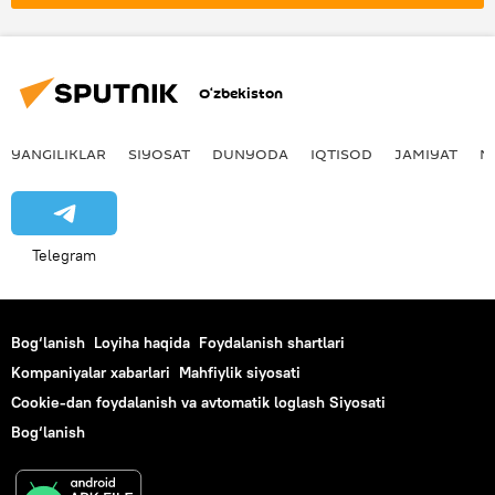
O‘zbekiston
YANGILIKLAR
SIYOSAT
DUNYODA
IQTISOD
JAMIYAT
M
Telegram
Bog‘lanish
Loyiha haqida
Foydalanish shartlari
Kompaniyalar xabarlari
Mahfiylik siyosati
Cookie-dan foydalanish va avtomatik loglash Siyosati
Bog‘lanish