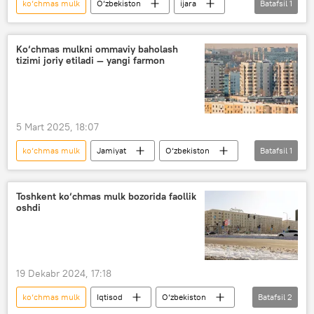
ko‘chmas mulk
O‘zbekiston
ijara
Batafsil
1
Iqtisod
Ko‘chmas mulkni ommaviy baholash
tizimi joriy etiladi — yangi farmon
5 Mart 2025, 18:07
ko‘chmas mulk
Jamiyat
O‘zbekiston
Batafsil
1
yangi farmon
Toshkent ko‘chmas mulk bozorida faollik
oshdi
19 Dekabr 2024, 17:18
ko‘chmas mulk
Iqtisod
O‘zbekiston
Batafsil
2