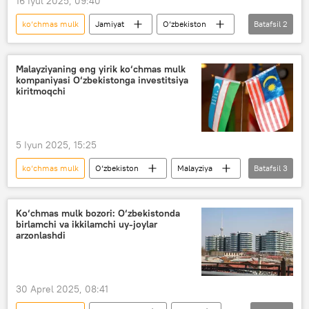
16 Iyul 2025, 09:40
ko‘chmas mulk
Jamiyat
O‘zbekiston
Batafsil
2
ijara
Milliy statistika qo‘mitasi
Malayziyaning eng yirik ko‘chmas mulk
kompaniyasi O‘zbekistonga investitsiya
kiritmoqchi
5 Iyun 2025, 15:25
ko‘chmas mulk
O‘zbekiston
Malayziya
Batafsil
3
hamkorlik
investitsiya
uchrashuv
Ko‘chmas mulk bozori: O‘zbekistonda
birlamchi va ikkilamchi uy-joylar
arzonlashdi
30 Aprel 2025, 08:41