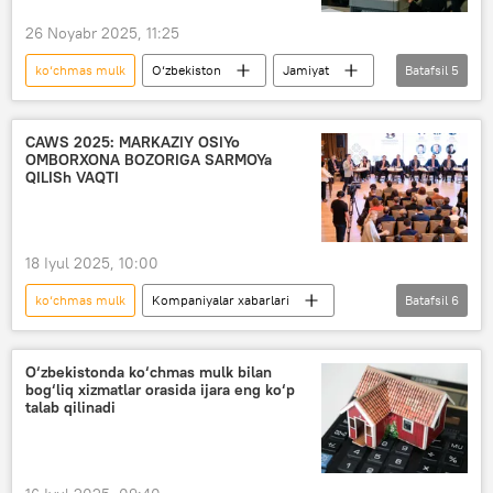
26 Noyabr 2025, 11:25
ko‘chmas mulk
O‘zbekiston
Jamiyat
Batafsil
5
yangi qonun
Adliya vazirligi
tadbirkor
Yer mulki
bojxona boji
CAWS 2025: MARKAZIY OSIYo
OMBORXONA BOZORIGA SARMOYa
QILISh VAQTI
18 Iyul 2025, 10:00
ko‘chmas mulk
Kompaniyalar xabarlari
Batafsil
6
Olmaota
ko‘rgazma
Qozog‘iston
Rossiya
MDH
Markaziy Osiyo
O‘zbekistonda ko‘chmas mulk bilan
bog‘liq xizmatlar orasida ijara eng ko‘p
talab qilinadi