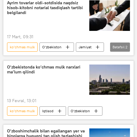
Ayrim tovarlar oldi-sotdisida naqdsiz
hisob-kitobni notarial tasdiqlash tartibi
belgilandi
17 Mart, 09:31
ko‘chmas mulk
O‘zbekiston
Jamiyat
Batafsil
2
yangi qonun
notarius
O‘zbekistonda ko‘chmas mulk narxlari
ma’lum qilindi
13 Fevral, 13:01
ko‘chmas mulk
Iqtisod
O‘zbekiston
O‘zboshimchalik bilan egallangan yer va
binolarga huquqni tan olish tezlashishi