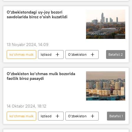
Toshkent
ijara
O‘zbekistondagi uy-joy bozori
savdolarida biroz o‘sish kuzatildi
13 Noyabr 2024, 14:09
ko‘chmas mulk
Iqtisod
O‘zbekiston
Batafsil
2
uy
uy-joylar narxi
O‘zbekiston ko‘chmas mulk bozorida
faollik biroz pasaydi
14 Oktabr 2024, 18:12
ko‘chmas mulk
Iqtisod
O‘zbekiston
Batafsil
1
ijara