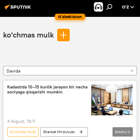
O’Z
O‘zbekiston
ko‘chmas mulk
Davrda
Kadastrda 10–15 kunlik jarayon bir necha
soniyaga qisqarishi mumkin
4 Avgust, 19:11
ko‘chmas mulk
Shavkat Mirziyoyev
Batafsil
5