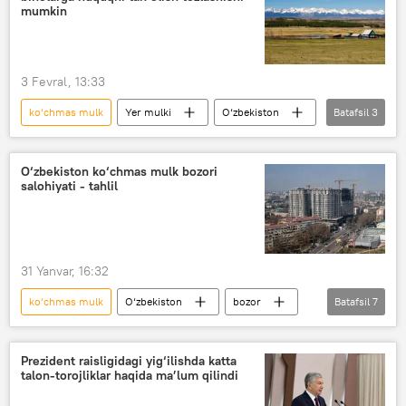
mumkin
3 Fevral, 13:33
ko‘chmas mulk
Yer mulki
O‘zbekiston
Batafsil
3
Jamiyat
Oliy Majlis Qonunchilik palatasi
yangi qonun
O‘zbekiston ko‘chmas mulk bozori
salohiyati - tahlil
31 Yanvar, 16:32
ko‘chmas mulk
O‘zbekiston
bozor
Batafsil
7
tahlil
Rossiya
qurilish
Qurilish vazirligi
uy
Prezident raisligidagi yig‘ilishda katta
talon-torojliklar haqida ma’lum qilindi
uy-joylar narxi
Analitika