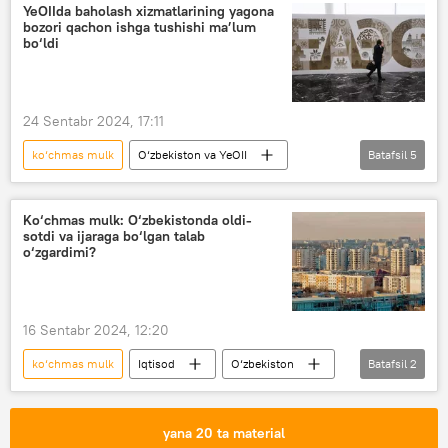
YeOIIda baholash xizmatlarining yagona
bozori qachon ishga tushishi ma’lum
bo‘ldi
24 Sentabr 2024, 17:11
ko‘chmas mulk
O‘zbekiston va YeOII
Batafsil
5
YeOII
bozor
YeIK
Moskva
Iqtisod
Ko‘chmas mulk: O‘zbekistonda oldi-
sotdi va ijaraga bo‘lgan talab
o‘zgardimi?
16 Sentabr 2024, 12:20
ko‘chmas mulk
Iqtisod
O‘zbekiston
Batafsil
2
uy
ijara
yana 20 ta material