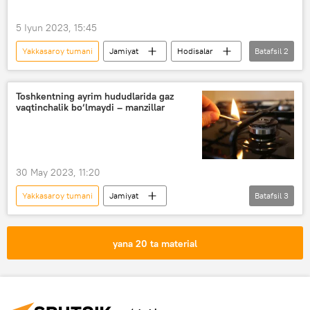
5 Iyun 2023, 15:45
Yakkasaroy tumani
Jamiyat
Hodisalar
Batafsil
2
Toshkent
YTH
Toshkentning ayrim hududlarida gaz
vaqtinchalik bo‘lmaydi – manzillar
30 May 2023, 11:20
Yakkasaroy tumani
Jamiyat
Batafsil
3
O‘zbekiston
Toshkent
gaz
gaz quvuri
yana 20 ta material