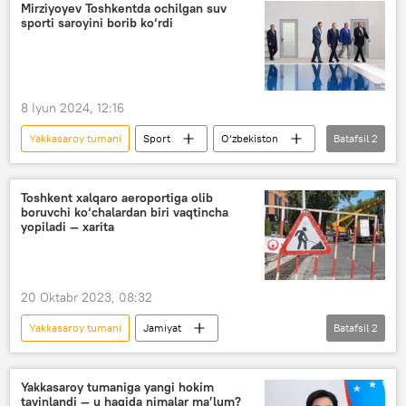
Mirziyoyev Toshkentda ochilgan suv
sporti saroyini borib ko‘rdi
8 Iyun 2024, 12:16
Yakkasaroy tumani
Sport
O‘zbekiston
Batafsil
2
Toshkent
Shavkat Mirziyoyev
Toshkent xalqaro aeroportiga olib
boruvchi ko‘chalardan biri vaqtincha
yopiladi — xarita
20 Oktabr 2023, 08:32
Yakkasaroy tumani
Jamiyat
Batafsil
2
O‘zbekiston
Toshkent
avtomobil
Yakkasaroy tumaniga yangi hokim
tayinlandi — u haqida nimalar ma’lum?