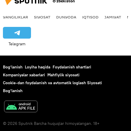
O‘zbekiston
YANGILIKLAR
SIYOSAT
DUNYODA
IQTISOD
JAMIYAT
M
Telegram
Bog‘lanish
Loyiha haqida
Foydalanish shartlari
Kompaniyalar xabarlari
Mahfiylik siyosati
Cookie-dan foydalanish va avtomatik loglash Siyosati
Bog‘lanish
© 2026 Sputnik Barcha huquqlar himoyalangan. 18+