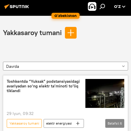
O’Z
O‘zbekiston
Yakkasaroy tumani
Davrda
Toshkentda “Yuksak” podstansiyasidagi
avariyadan so‘ng elektr ta’minoti to‘liq
tiklandi
29 Iyun, 09:32
Yakkasaroy tumani
elektr energiyasi
Batafsil
6