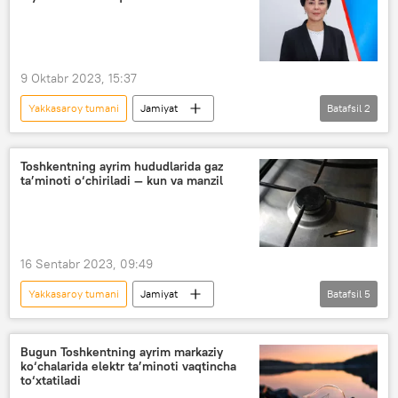
9 Oktabr 2023, 15:37
Yakkasaroy tumani
Jamiyat
Batafsil
2
O‘zbekiston
Toshkent
hokim
Toshkentning ayrim hududlarida gaz
ta’minoti o‘chiriladi — kun va manzil
16 Sentabr 2023, 09:49
Yakkasaroy tumani
Jamiyat
Batafsil
5
O‘zbekiston
Toshkent
gaz
Toshkentda gaz ta’minoti to‘xtatilishi
Bugun Toshkentning ayrim markaziy
ko‘chalarida elektr ta’minoti vaqtincha
Yashnobod tumani
Olmazor tumani
to‘xtatiladi