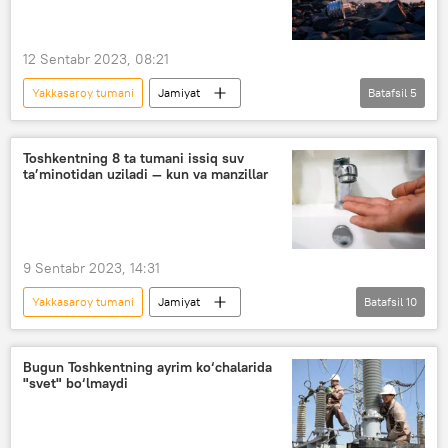
12 Sentabr 2023, 08:21
Yakkasaroy tumani
Jamiyat
Batafsil
5
O‘zbekiston
Toshkent
elektr energiyasi
Toshkentning 8 ta tumani issiq suv
ta’minotidan uziladi — kun va manzillar
Toshkentda elektr ta’minoti o‘chirilishi
Elektr ta’minoti o‘chirilishi
Mirobod tumani
9 Sentabr 2023, 14:31
Yakkasaroy tumani
Jamiyat
Batafsil
10
O‘zbekiston
Toshkent
issiq suv o‘chirilishi
suv
Bugun Toshkentning ayrim ko‘chalarida
"svet" bo‘lmaydi
Mirobod tumani
Sergeli tumani
Mirzo Ulug‘bek tumani