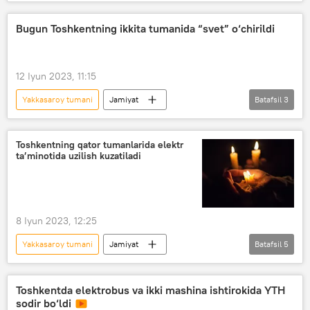
O‘zbekiston
Toshkent
Yashnobod tumani
Chilonzor tumani
Bugun Toshkentning ikkita tumanida “svet” o‘chirildi
elektr energiyasi
12 Iyun 2023, 11:15
Yakkasaroy tumani
Jamiyat
Batafsil
3
O‘zbekiston
Toshkent
Yashnobod tumani
elektr energiyasi
Toshkentning qator tumanlarida elektr
ta’minotida uzilish kuzatiladi
8 Iyun 2023, 12:25
Yakkasaroy tumani
Jamiyat
Batafsil
5
O‘zbekiston
Toshkent
Mirobod tumani
elektr energiyasi
Toshkentda elektrobus va ikki mashina ishtirokida YTH
sodir bo‘ldi
Yashnobod tumani
Chilonzor tumani