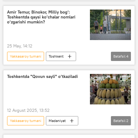
energetika
Jamiyat
Mirobod tumani
Chilonzor tumani
Amir Temur, Binokor, Milliy bog‘:
Toshkentda qaysi ko‘chalar nomlari
Zangiota tumani
Toshkent
o‘zgarishi mumkin?
25 May, 14:12
Yakkasaroy tumani
Toshkent
Batafsil
4
O‘zbekiston
Jamiyat
nom
Mirzo Ulug‘bek tumani
Toshkentda "Qovun sayli" o‘tkaziladi
12 Avgust 2025, 13:52
Yakkasaroy tumani
Madaniyat
Batafsil
2
Qovun sayli
Toshkent