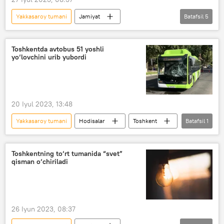
Yakkasaroy tumani
Jamiyat
Batafsil
5
O‘zbekiston
Toshkent
Sergeli tumani
elektr energiyasi
Toshkentda avtobus 51 yoshli
yo‘lovchini urib yubordi
Toshkentda elektr ta’minoti o‘chirilishi
Elektr ta’minoti o‘chirilishi
20 Iyul 2023, 13:48
Yakkasaroy tumani
Hodisalar
Toshkent
Batafsil
1
YTH
Toshkentning to‘rt tumanida “svet”
qisman o‘chiriladi
26 Iyun 2023, 08:37