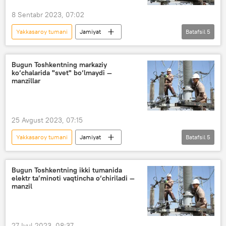
Yashnobod tumani
Yunusobod
8 Sentabr 2023, 07:02
Shayxontohur tumani
Chilonzor tumani
Yakkasaroy tumani
Jamiyat
Batafsil
5
O‘zbekiston
Toshkent
Chilonzor tumani
elektr energiyasi
Bugun Toshkentning markaziy
ko‘chalarida "svet" bo‘lmaydi —
Toshkentda elektr ta’minoti o‘chirilishi
manzillar
Elektr ta’minoti o‘chirilishi
25 Avgust 2023, 07:15
Yakkasaroy tumani
Jamiyat
Batafsil
5
O‘zbekiston
Toshkent
elektr energiyasi
Bugun Toshkentning ikki tumanida
elektr ta’minoti vaqtincha o‘chiriladi —
Toshkentda elektr ta’minoti o‘chirilishi
manzil
Elektr ta’minoti o‘chirilishi
Mirobod tumani
27 Iyul 2023, 08:37