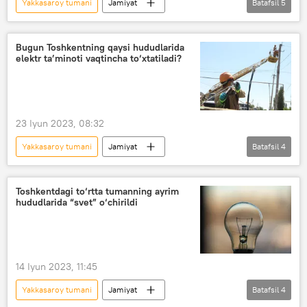
Yakkasaroy tumani
Jamiyat
Batafsil
5
O‘zbekiston
Toshkent
Chilonzor tumani
Sergeli tumani
Bugun Toshkentning qaysi hududlarida
elektr ta’minoti vaqtincha to‘xtatiladi?
Mirobod tumani
elektr energiyasi
23 Iyun 2023, 08:32
Yakkasaroy tumani
Jamiyat
Batafsil
4
O‘zbekiston
Toshkent
elektr energiyasi
Olmazor tumani
Toshkentdagi to‘rtta tumanning ayrim
hududlarida “svet” o‘chirildi
Chilonzor tumani
14 Iyun 2023, 11:45
Yakkasaroy tumani
Jamiyat
Batafsil
4