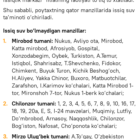
Shu sababli, poytaxtning qator manzillarida issiq suv
ta’minoti o‘chiriladi.
Issiq suv bo‘lmaydigan manzillar:
1.
Mirobod tumani:
Nukus, Avliyo ota, Mirobod,
Katta mirobod, Afrosiyob, Gospital,
Xonzodabegim, Oybek, Turkiston, A.Temur,
Istiqbol, Shahrisabz, T.Shevchenko, Fidokor,
Chimkent, Buyuk Turon, Kichik Beshog‘och,
H.Aliyev, Yakka Chinor, Buxoro, Matbuotchilar,
Zarafshon, I.Karimov ko‘chalari, Katta Mirobod 1-
tor, Mironshoh 7-tor, Nukus 1-berk ko‘chalari;
2.
Chilonzor tumani:
1, 2, 3, 4, 5, 6, 7, 8, 9, 10, 16, 17,
18, 19, 20a, E, S, I-24 mavzelari, Muqimiy, Lutfiy,
Do‘mbrobod, Arnasoy, Naqqoshlik, Chilonzor,
Bog‘iston, Nafosat, Cho‘ponota ko‘chalari;
3.
Mirzo Ulug‘bek tumani:
A.To‘qay, O‘zbekiston