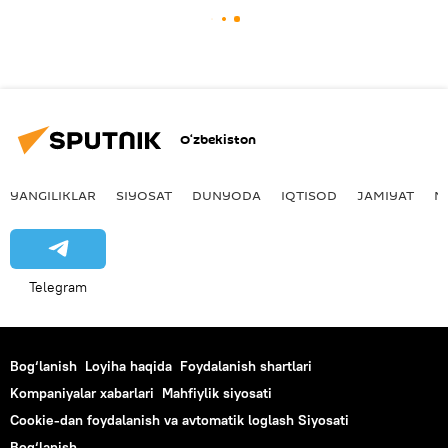
O‘zbekiston
YANGILIKLAR
SIYOSAT
DUNYODA
IQTISOD
JAMIYAT
M
Telegram
Bog‘lanish
Loyiha haqida
Foydalanish shartlari
Kompaniyalar xabarlari
Mahfiylik siyosati
Cookie-dan foydalanish va avtomatik loglash Siyosati
Bog‘lanish