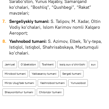
Sarabo‘ston, Yunus Rajabiy, Samarqand
ko‘chalari, “Boshliq”, “Qushbegi”, “Rakat”
mavzelari;
7.
Sergeliyskiy tumani:
S. Talipov, M. Xadar, Oltin
Vodiy ko‘chalari, Islom Karimov nomli Xalqaro
Aeroport;
8.
Yashnobod tumani:
S. Azimov, Elbek, To‘y-tepa,
Istiqlol, Istiqbol, Shahrisabskaya, Maxtumquli
ko‘chalari.
Jamiyat
O‘zbekiston
Toshkent
issiq suv o‘chirilishi
suv
Mirobod tumani
Yakkasaroy tumani
Sergeli tumani
Mirzo Ulug‘bek tumani
Yashnobod tumani
Yunusobod
Shayxontohur tumani
Chilonzor tumani