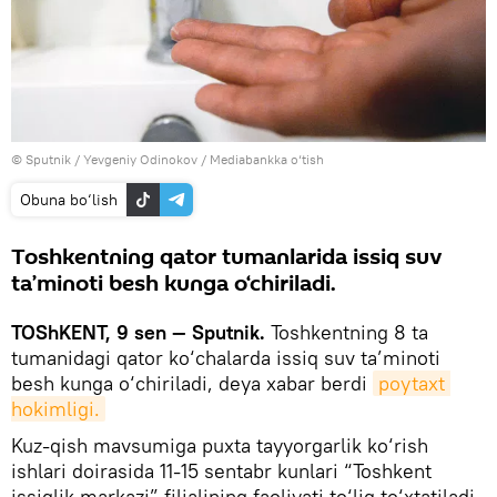
© Sputnik / Yevgeniy Odinokov
/
Mediabankka o‘tish
Obuna bo‘lish
Toshkentning qator tumanlarida issiq suv
ta’minoti besh kunga o‘chiriladi.
TOShKENT, 9 sen — Sputnik.
Toshkentning 8 ta
tumanidagi qator ko‘chalarda issiq suv ta’minoti
besh kunga o‘chiriladi, deya xabar berdi
poytaxt 
hokimligi.
Kuz-qish mavsumiga puxta tayyorgarlik ko‘rish
ishlari doirasida 11-15 sentabr kunlari “Toshkent
issiqlik markazi” filialining faoliyati to‘liq to‘xtatiladi.