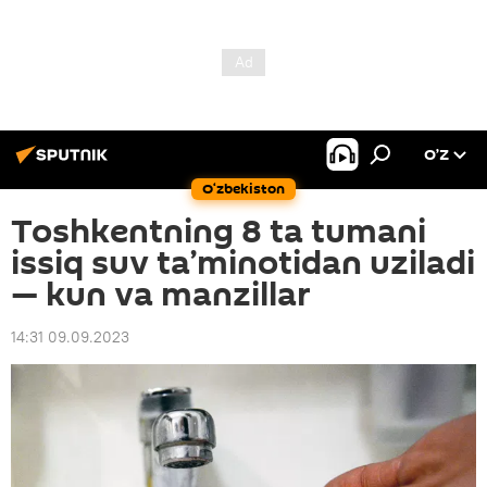
O’Z
O‘zbekiston
Toshkentning 8 ta tumani
issiq suv ta’minotidan uziladi
— kun va manzillar
14:31 09.09.2023