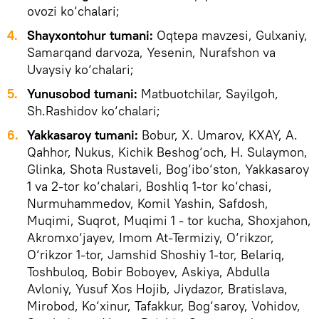
ovozi ko‘chalari;
4.
Shayxontohur tumani:
Oqtepa mavzesi, Gulxaniy,
Samarqand darvoza, Yesenin, Nurafshon va
Uvaysiy ko‘chalari;
5.
Yunusobod tumani:
Matbuotchilar, Sayilgoh,
Sh.Rashidov ko‘chalari;
6.
Yakkasaroy tumani:
Bobur, X. Umarov, KXAY, A.
Qahhor, Nukus, Kichik Beshog‘och, H. Sulaymon,
Glinka, Shota Rustaveli, Bog‘ibo‘ston, Yakkasaroy
1 va 2-tor ko‘chalari, Boshliq 1-tor ko‘chasi,
Nurmuhammedov, Komil Yashin, Safdosh,
Muqimi, Suqrot, Muqimi 1 - tor kucha, Shoxjahon,
Akromxo‘jayev, Imom At-Termiziy, O‘rikzor,
O‘rikzor 1-tor, Jamshid Shoshiy 1-tor, Belariq,
Toshbuloq, Bobir Boboyev, Askiya, Abdulla
Avloniy, Yusuf Xos Hojib, Jiydazor, Bratislava,
Mirobod, Ko‘xinur, Tafakkur, Bog‘saroy, Vohidov,