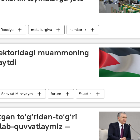
Rossiya
metallurgiya
hamkorlik
 sektoridagi muammoning
aytdi
Shavkat Mirziyoyev
forum
Falastin
gan to‘g‘ridan-to‘g‘ri
llab-quvvatlaymiz —