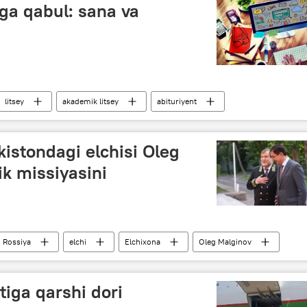
ga qabul: sana va
litsey
akademik litsey
abituriyent
istondagi elchisi Oleg
k missiyasini
Rossiya
elchi
Elchixona
Oleg Malginov
tiga qarshi dori