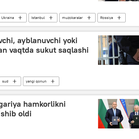
Ukraina
Istanbul
muzokaralar
Rossiya
Rossiyaning Donbassdagi maxsus harbiy operatsiyasi
chi, ayblanuvchi yoki
an vaqtda sukut saqlashi
sud
yangi qonun
gariya hamkorlikni
shib oldi