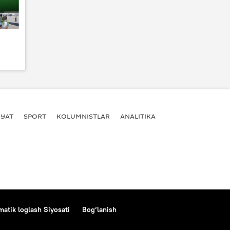
YAT
SPORT
KOLUMNISTLAR
ANALITIKA
atik loglash Siyosati
Bog‘lanish