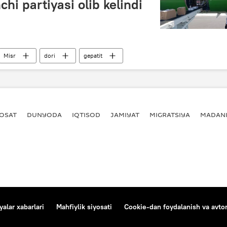
chi partiyasi olib kelindi
Misr
dori
gepatit
YOSAT
DUNYODA
IQTISOD
JAMIYAT
MIGRATSIYA
MADANI
alar xabarlari
Mahfiylik siyosati
Cookie-dan foydalanish va avtom