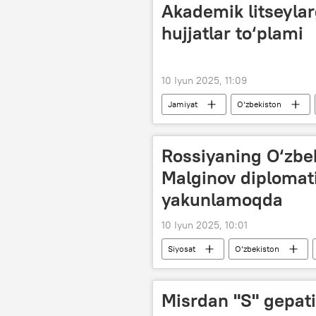
Akademik litseylar
hujjatlar to‘plami
10 Iyun 2025, 11:09
Jamiyat
O‘zbekiston
Rossiyaning O‘zbek
Malginov diplomati
yakunlamoqda
10 Iyun 2025, 10:01
Siyosat
O‘zbekiston
Misrdan "S" gepati