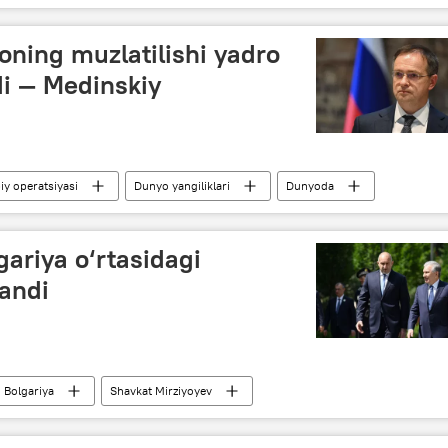
oning muzlatilishi yadro
di — Medinskiy
y operatsiyasi
Dunyo yangiliklari
Dunyoda
arb
AQSh
muzokaralar
gariya o‘rtasidagi
andi
Bolgariya
Shavkat Mirziyoyev