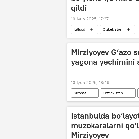
qildi
10 Iyun 2025, 17:27
Iqtisod
O‘zbekiston
Mirziyoyev G‘azo
yagona yechimini 
10 Iyun 2025, 16:49
Siyosat
O‘zbekiston
Istanbulda bo‘layot
muzokaralarni qo‘
Mirziyoyev