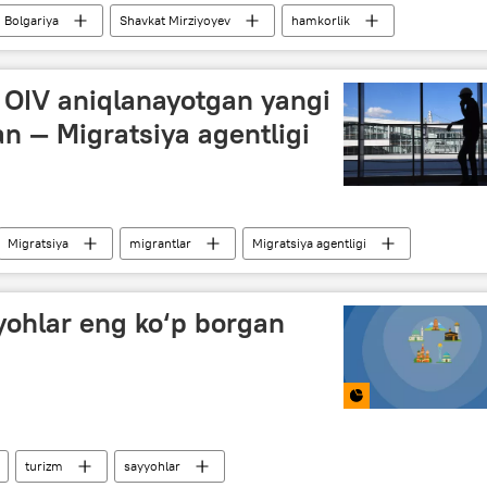
Bolgariya
Shavkat Mirziyoyev
hamkorlik
 OIV aniqlanayotgan yangi
an — Migratsiya agentligi
Migratsiya
migrantlar
Migratsiya agentligi
yohlar eng ko‘p borgan
turizm
sayyohlar