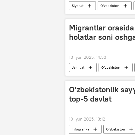
Siyosat
O‘zbekiston
Migrantlar orasida
holatlar soni oshg
10 Iyun 2025, 14:30
Jamiyat
O‘zbekiston
Oliy Majlis Qonunchilik palatasi
O‘zbekistonlik say
top-5 davlat
10 Iyun 2025, 13:12
Infografika
O‘zbekiston