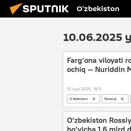
O‘zbekiston
10.06.2025 y
Farg‘ona viloyati r
ochiq — Nuriddin
10 Iyun 2025, 18:11
O‘zbekiston
Rossiya
O‘zbekiston Rossiy
bo‘yicha 1,6 mlrd d