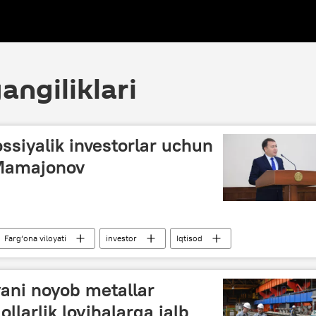
angiliklari
ossiyalik investorlar uchun
 Mamajonov
Farg‘ona viloyati
investor
Iqtisod
ani noyob metallar
ollarlik loyihalarga jalb