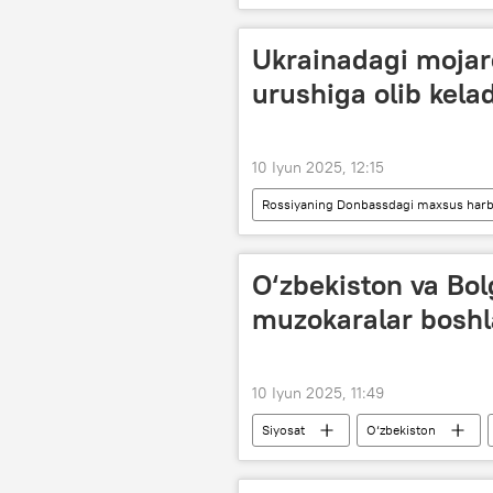
Ukrainadagi mojar
urushiga olib kela
10 Iyun 2025, 12:15
Rossiyaning Donbassdagi maxsus harbi
Rossiya
Ukraina
G‘
O‘zbekiston va Bol
muzokaralar boshl
10 Iyun 2025, 11:49
Siyosat
O‘zbekiston