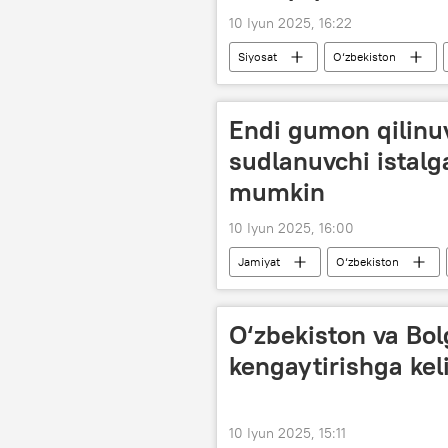
10 Iyun 2025, 16:22
Siyosat
O‘zbekiston
forum
Shavkat Mirziyoyev
Endi gumon qilinuv
sudlanuvchi istalg
mumkin
10 Iyun 2025, 16:00
Jamiyat
O‘zbekiston
O‘zbekiston va Bol
kengaytirishga keli
10 Iyun 2025, 15:11