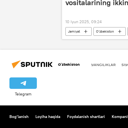
vositalarining ikkin
10 Iyun 2025, 09:24
Jamiyat
O‘zbekiston
O‘zbekiston
YANGILIKLAR
SI
Telegram
Bog‘lanish
Loyiha haqida
Foydalanish shartlari
Kompaniy