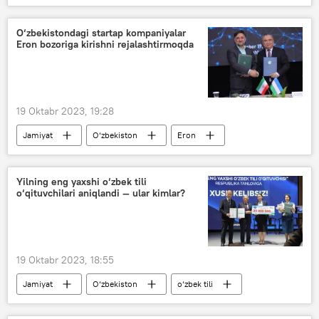
O‘zbekistondagi startap kompaniyalar
Eron bozoriga kirishni rejalashtirmoqda
19 Oktabr 2023, 19:28
Jamiyat
O‘zbekiston
Eron
Oliy ta’lim, fan va innovatsiyalar vazirligi
ta’lim
Yilning eng yaxshi o‘zbek tili
o‘qituvchilari aniqlandi — ular kimlar?
19 Oktabr 2023, 18:55
Jamiyat
O‘zbekiston
o‘zbek tili
o‘qituvchilar
maktab