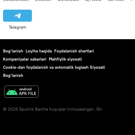
Telegram
Bog‘lanish
Loyiha haqida
Foydalanish shartlari
Kompaniyalar xabarlari
Mahfiylik siyosati
Cookie-dan foydalanish va avtomatik loglash Siyosati
Bog‘lanish
© 2026 Sputnik Barcha huquqlar himoyalangan. 18+