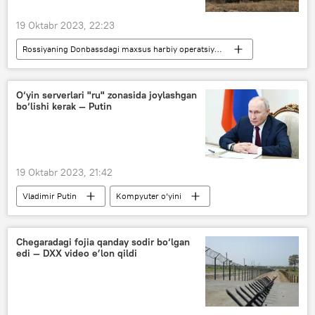
19 Oktabr 2023, 22:23
Rossiyaning Donbassdagi maxsus harbiy operatsiyasi
Rossiya
Ukraina
Lugansk xalq respublikasi (LXR)
O‘yin serverlari "ru" zonasida joylashgan
bo‘lishi kerak — Putin
Donesk xalq respublikasi (DXR)
Zaporojye viloyati
Xerson viloyati
Rossiya Mudofaa vazirligi
19 Oktabr 2023, 21:42
Vladimir Putin
Kompyuter o‘yini
nazorat
Rossiya
Chegaradagi fojia qanday sodir bo‘lgan
edi — DXX video e’lon qildi