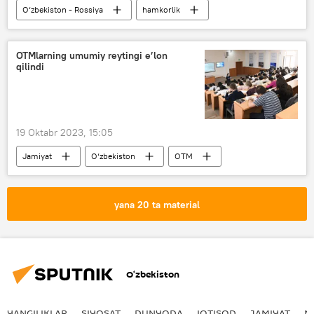
O‘zbekiston - Rossiya
hamkorlik
Samara
Shifokor
malaka oshirish
OTMlarning umumiy reytingi e’lon
qilindi
19 Oktabr 2023, 15:05
Jamiyat
O‘zbekiston
OTM
talabalar
yana 20 ta material
O‘zbekiston
YANGILIKLAR
SIYOSAT
DUNYODA
IQTISOD
JAMIYAT
M