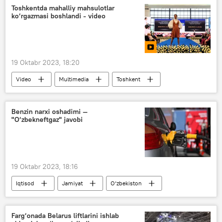
Toshkentda mahalliy mahsulotlar
ko‘rgazmasi boshlandi - video
19 Oktabr 2023, 18:20
Video
Multimedia
Toshkent
Benzin narxi oshadimi —
"O‘zbekneftgaz" javobi
19 Oktabr 2023, 18:16
Iqtisod
Jamiyat
O‘zbekiston
benzin
benzin narxi
Farg‘onada Belarus liftlarini ishlab