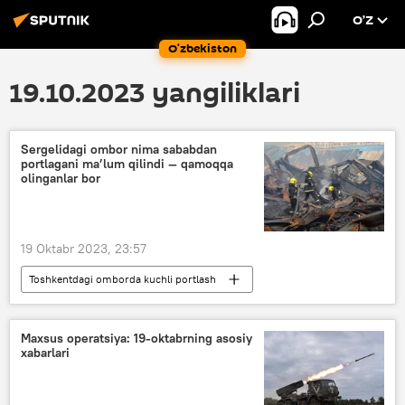
O’Z
O‘zbekiston
19.10.2023 yangiliklari
Sergelidagi ombor nima sababdan
portlagani ma’lum qilindi — qamoqqa
olinganlar bor
19 Oktabr 2023, 23:57
Toshkentdagi omborda kuchli portlash
Jamiyat
O‘zbekiston
Toshkent
Sergeli tumani
portlash
Maxsus operatsiya: 19-oktabrning asosiy
xabarlari