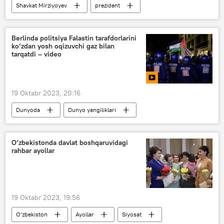
Shavkat Mirziyoyev
prezident
O‘zbekiston
Iqtisod
YaIM
o‘sish
Berlinda politsiya Falastin tarafdorlarini
ko‘zdan yosh oqizuvchi gaz bilan
tarqatdi – video
19 Oktabr 2023, 20:16
Dunyoda
Dunyo yangiliklari
Germaniya
Norozilik namoyishi
Falastin
O‘zbekistonda davlat boshqaruvidagi
rahbar ayollar
19 Oktabr 2023, 19:56
O‘zbekiston
Ayollar
Siyosat