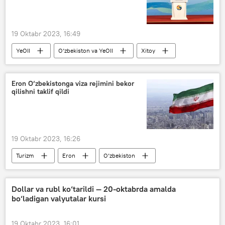
19 Oktabr 2023, 16:49
YeOII
O‘zbekiston va YeOII
Xitoy
Rossiya
YeIK
Bir kamar bir yo‘l
Bir makon, bir yo‘l xalqaro forumi
Eron O‘zbekistonga viza rejimini bekor
qilishni taklif qildi
Agroekspress
19 Oktabr 2023, 16:26
Turizm
Eron
O‘zbekiston
Dollar va rubl ko‘tarildi — 20-oktabrda amalda
bo‘ladigan valyutalar kursi
19 Oktabr 2023, 16:01