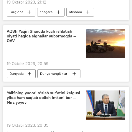
19 Oktabr 2023, 21:12
Farg‘ona
chegara
otishma
Davlat xavfsizlik xizmati (DXX)
chegara xizmati
AQSh Yaqin Sharqda kuch ishlatish
niyati haqida signallar yubormoqda —
OAV
19 Oktabr 2023, 20:59
Dunyoda
Dunyo yangiliklari
AQSh
Isroil
Eron
YaIMning yuqori o‘sish sur’atini kelgusi
yilda ham saqlab qolish imkoni bor —
Mirziyoyev
19 Oktabr 2023, 20:35