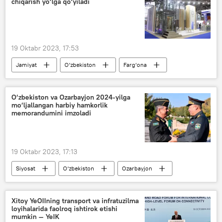
chiqarish yo‘lga qo‘yiladi
19 Oktabr 2023, 17:53
Jamiyat
O‘zbekiston
Farg‘ona
Belarus
lift
qurilish
O‘zbekiston va Ozarbayjon 2024-yilga
mo‘ljallangan harbiy hamkorlik
memorandumini imzoladi
19 Oktabr 2023, 17:13
Siyosat
O‘zbekiston
Ozarbayjon
harbiy hamkorlik
Xitoy YeOIIning transport va infratuzilma
loyihalarida faolroq ishtirok etishi
mumkin — YeIK