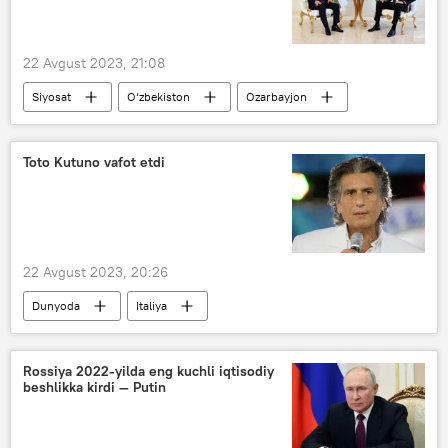
22 Avgust 2023, 21:08
Siyosat
O‘zbekiston
Ozarbayjon
Shavkat Mirziyoyev
Ilhom Aliyev
Toto Kutuno vafot etdi
22 Avgust 2023, 20:26
Dunyoda
Italiya
Rossiya 2022-yilda eng kuchli iqtisodiy
beshlikka kirdi — Putin