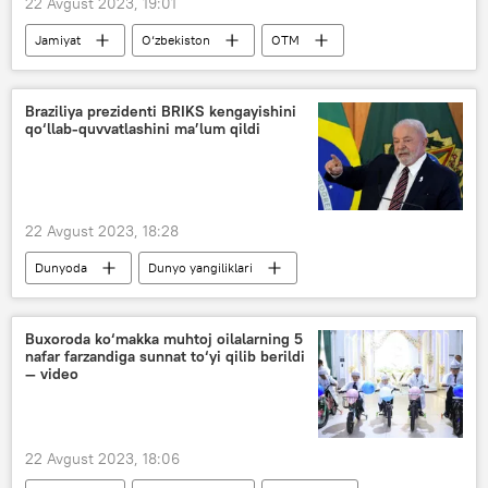
22 Avgust 2023, 19:01
Jamiyat
O‘zbekiston
OTM
Braziliya prezidenti BRIKS kengayishini
qo‘llab-quvvatlashini ma’lum qildi
22 Avgust 2023, 18:28
Dunyoda
Dunyo yangiliklari
Braziliya
Luis Inasiu Lula da Silva
BRIKS (BRICS)
Buxoroda ko‘makka muhtoj oilalarning 5
nafar farzandiga sunnat to‘yi qilib berildi
— video
22 Avgust 2023, 18:06