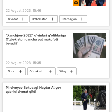
22 Avgust 2023, 15:46
Siyosat
O‘zbekiston
Ozarbayjon
Shavkat Mirziyoyev
Ilhom Aliyev
“Xanchjou-2022” o‘yinlari g‘oliblariga
O‘zbekiston qancha pul mukofoti
beradi?
22 Avgust 2023, 15:35
Sport
O‘zbekiston
Xitoy
Osiyo o‘yinlari
paraosiyo o‘yinlari
Mirziyoyev Bokudagi Haydar Aliyev
qabrini ziyorat qildi