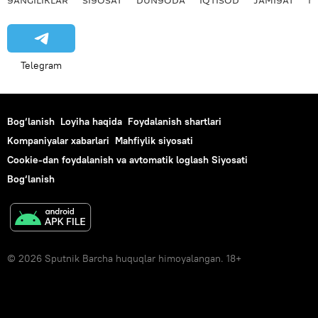
YANGILIKLAR
SIYOSAT
DUNYODA
IQTISOD
JAMIYAT
M
Telegram
Bog‘lanish
Loyiha haqida
Foydalanish shartlari
Kompaniyalar xabarlari
Mahfiylik siyosati
Cookie-dan foydalanish va avtomatik loglash Siyosati
Bog‘lanish
© 2026 Sputnik Barcha huquqlar himoyalangan. 18+