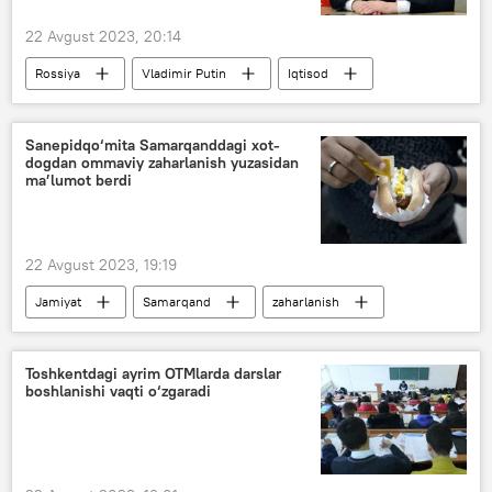
22 Avgust 2023, 20:14
Rossiya
Vladimir Putin
Iqtisod
Sanepidqo‘mita Samarqanddagi xot-
dogdan ommaviy zaharlanish yuzasidan
ma’lumot berdi
22 Avgust 2023, 19:19
Jamiyat
Samarqand
zaharlanish
Sanitariya-epidemiologiya qo‘mitasi (Sanepidqo‘mita)
Toshkentdagi ayrim OTMlarda darslar
boshlanishi vaqti o‘zgaradi