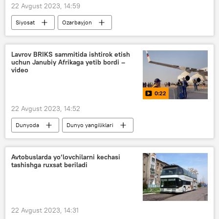
22 Avgust 2023, 14:59
Siyosat
Ozarbayjon
Shavkat Mirziyoyev
Ziroatxon Mirziyoyeva
Lavrov BRIKS sammitida ishtirok etish
uchun Janubiy Afrikaga yetib bordi –
video
0:22
22 Avgust 2023, 14:52
Dunyoda
Dunyo yangiliklari
BRIKS (BRICS)
Sergey Lavrov
Avtobuslarda yo‘lovchilarni kechasi
tashishga ruxsat beriladi
22 Avgust 2023, 14:31