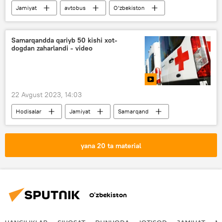
Jamiyat
avtobus
O‘zbekiston
Samarqandda qariyb 50 kishi xot-
dogdan zaharlandi - video
22 Avgust 2023, 14:03
Hodisalar
Jamiyat
Samarqand
zaharlanish
yana 20 ta material
O‘zbekiston