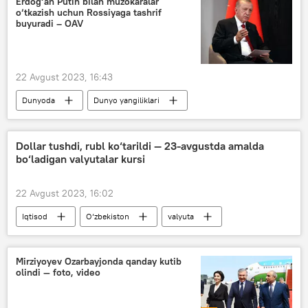
Erdog‘an Putin bilan muzokaralar
o‘tkazish uchun Rossiyaga tashrif
buyuradi – OAV
22 Avgust 2023, 16:43
Dunyoda
Dunyo yangiliklari
Rejep Tayyip Erdog‘an
Rossiya
Vladimir Putin
Dollar tushdi, rubl ko‘tarildi — 23-avgustda amalda
bo‘ladigan valyutalar kursi
22 Avgust 2023, 16:02
Iqtisod
O‘zbekiston
valyuta
valyuta kurslari
dollar
rubl
Markaziy bank
Mirziyoyev Ozarbayjonda qanday kutib
olindi — foto, video