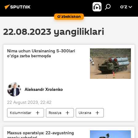
O’Z
O‘zbekiston
22.08.2023 yangiliklari
Nima uchun Ukrainaning S-300lari
o‘ziga zarba bermoqda
Aleksandr Xrolenko
22 Avgust 2023, 22:42
Kolumnistlar
Rossiya
Ukraina
Donesk xalq respublikasi (DXR)
Lugansk xalq respublikasi (LXR)
Maxsus operatsiya: 22-avgustning
asosiy xabarlari