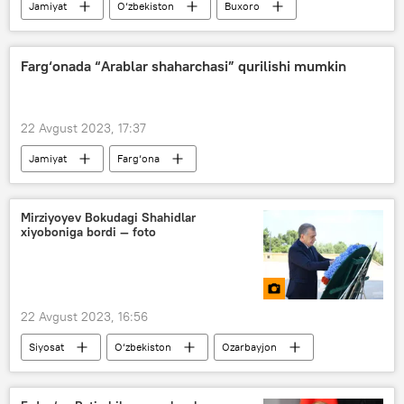
Jamiyat
O‘zbekiston
Buxoro
Farg‘onada “Arablar shaharchasi” qurilishi mumkin
22 Avgust 2023, 17:37
Jamiyat
Farg‘ona
Mirziyoyev Bokudagi Shahidlar
xiyoboniga bordi — foto
22 Avgust 2023, 16:56
Siyosat
O‘zbekiston
Ozarbayjon
Shavkat Mirziyoyev