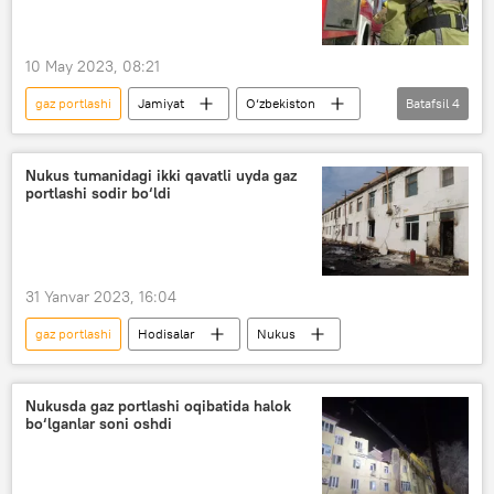
10 May 2023, 08:21
gaz portlashi
Jamiyat
O‘zbekiston
Batafsil
4
Samarqand
yong‘in
Favqulodda vaziyatlar vazirligi (FVV)
Nukus tumanidagi ikki qavatli uyda gaz
portlashi sodir bo‘ldi
Hodisalar
31 Yanvar 2023, 16:04
gaz portlashi
Hodisalar
Nukus
Nukusda gaz portlashi oqibatida halok
bo‘lganlar soni oshdi