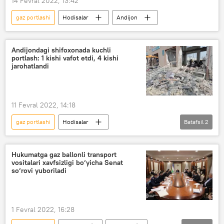
14 Fevral 2022, 13:42
gaz portlashi
Hodisalar
Andijon
Andijondagi shifoxonada kuchli
portlash: 1 kishi vafot etdi, 4 kishi
jarohatlandi
11 Fevral 2022, 14:18
gaz portlashi
Hodisalar
Batafsil
2
Andijon viloyati
portlash
Favqulodda vaziyatlar vazirligi (FVV)
Hukumatga gaz ballonli transport
vositalari xavfsizligi bo‘yicha Senat
so‘rovi yuboriladi
1 Fevral 2022, 16:28