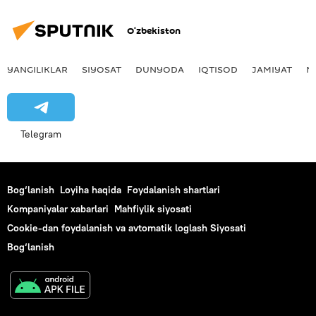
O‘zbekiston
YANGILIKLAR
SIYOSAT
DUNYODA
IQTISOD
JAMIYAT
M
Telegram
Bog‘lanish
Loyiha haqida
Foydalanish shartlari
Kompaniyalar xabarlari
Mahfiylik siyosati
Cookie-dan foydalanish va avtomatik loglash Siyosati
Bog‘lanish