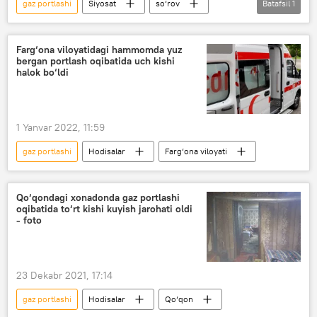
gaz portlashi
Siyosat
so‘rov
Batafsil
1
O‘zbekiston Oliy Majlisi Senati
Farg‘ona viloyatidagi hammomda yuz
bergan portlash oqibatida uch kishi
halok bo‘ldi
1 Yanvar 2022, 11:59
gaz portlashi
Hodisalar
Farg‘ona viloyati
Qo‘qondagi xonadonda gaz portlashi
oqibatida to‘rt kishi kuyish jarohati oldi
- foto
23 Dekabr 2021, 17:14
gaz portlashi
Hodisalar
Qo‘qon