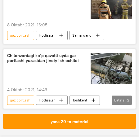
8 Oktabr 2021, 16:05
gaz portlashi
Hodisalar
Samarqand
Chilonzordagi ko‘p qavatli uyda gaz
portlashi yuzasidan jinoiy ish ochildi
4 Oktabr 2021, 14:43
gaz portlashi
Hodisalar
Toshkent
Batafsil
2
IIBB
Chilonzor tumani
yana 20 ta material