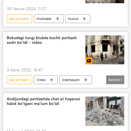
30 Yanvar 2023, 11:27
gaz portlashi
Hodisalar
Nukus
Bokudagi tungi klubda kuchli portlash
sodir bo‘ldi - video
3 Aprel 2022, 16:47
gaz portlashi
Video
Ozarbayjon
Batafsil
1
Multimedia
Andijondagi portlashda chet el fuqarosi
halok bo‘lgani ma’lum bo‘ldi