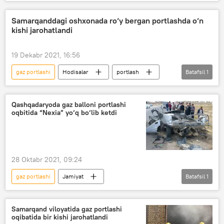
Samarqanddagi oshxonada ro‘y bergan portlashda o‘n
kishi jarohatlandi
19 Dekabr 2021, 16:56
gaz portlashi
Hodisalar
portlash
Batafsil
1
Samarqand viloyati
Qashqadaryoda gaz balloni portlashi
oqbitida “Nexia” yo‘q bo‘lib ketdi
28 Oktabr 2021, 09:24
gaz portlashi
Jamiyat
Batafsil
1
Qashqadaryo viloyati
Samarqand viloyatida gaz portlashi
oqibatida bir kishi jarohatlandi