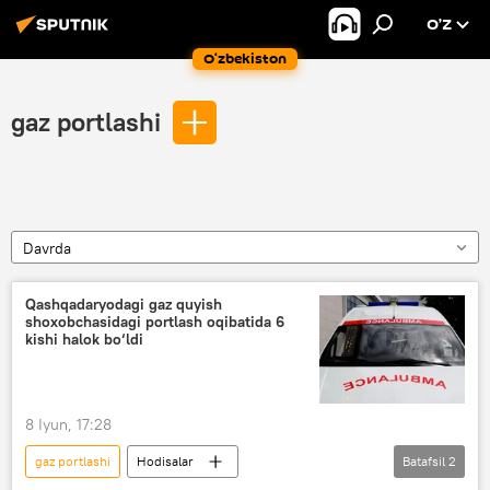
O’Z
O‘zbekiston
gaz portlashi
Davrda
Qashqadaryodagi gaz quyish
shoxobchasidagi portlash oqibatida 6
kishi halok bo‘ldi
8 Iyun, 17:28
gaz portlashi
Hodisalar
Batafsil
2