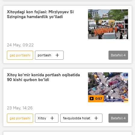
Qashqadaryo viloyati
portlash
Xitoydagi kon fojiasi: Mirziyoyev Si
Szinpinga hamdardlik yo‘lladi
24 May, 09:22
gaz portlashi
portlash
Batafsil
4
ko‘mir mahsuloti
favqulodda holat
Shavkat Mirziyoyev
O‘zbekiston
Xitoy ko‘mir konida portlash oqibatida
90 kishi qurbon bo‘ldi
Xitoy
0:57
23 May, 14:26
gaz portlashi
Xitoy
favqulodda holat
Batafsil
4
ko‘mir mahsuloti
portlash