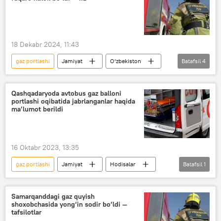
18 Dekabr 2024, 11:43
gaz portlashi
Jamiyat
O‘zbekiston
Batafsil
4
Farg‘ona viloyati
yong‘in
portlash
IIB
Qashqadaryoda avtobus gaz balloni
portlashi oqibatida jabrlanganlar haqida
ma’lumot berildi
16 Oktabr 2023, 13:35
gaz portlashi
Jamiyat
Hodisalar
Batafsil
1
Qashqadaryo viloyati
Samarqanddagi gaz quyish
shoxobchasida yong‘in sodir bo‘ldi —
tafsilotlar