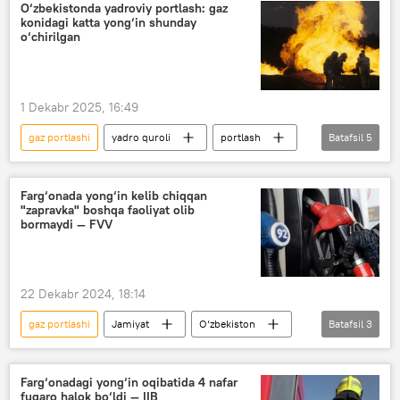
portlash xavfi
Video
O‘zbekistonda yadroviy portlash: gaz
konidagi katta yong‘in shunday
o‘chirilgan
1 Dekabr 2025, 16:49
gaz portlashi
yadro quroli
portlash
Batafsil
5
olimlar
Buxoro
Qashqadaryo
O‘zbekiston
Jamiyat
Farg‘onada yong‘in kelib chiqqan
"zapravka" boshqa faoliyat olib
bormaydi — FVV
22 Dekabr 2024, 18:14
gaz portlashi
Jamiyat
O‘zbekiston
Batafsil
3
Farg‘ona viloyati
gaz
zapravka
Farg‘onadagi yong‘in oqibatida 4 nafar
fuqaro halok bo‘ldi — IIB