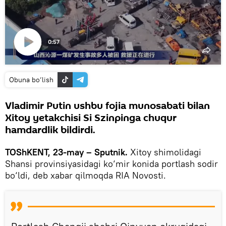
0:57
Videoni
ko‘rish
Obuna bo‘lish
Vladimir Putin ushbu fojia munosabati bilan
Xitoy yetakchisi Si Szinpinga chuqur
hamdardlik bildirdi.
TOShKENT, 23-may – Sputnik.
Xitoy shimolidagi
Shansi provinsiyasidagi ko‘mir konida portlash sodir
bo‘ldi, deb xabar qilmoqda RIA Novosti.