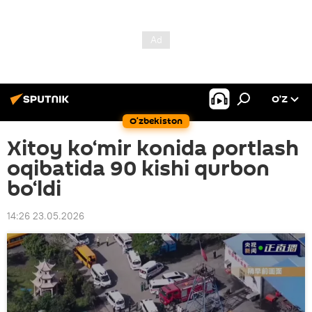
O’Z
O‘zbekiston
Xitoy ko‘mir konida portlash
oqibatida 90 kishi qurbon
bo‘ldi
14:26 23.05.2026