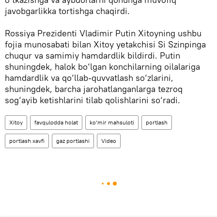
javobgarlikka tortishga chaqirdi.
Rossiya Prezidenti Vladimir Putin Xitoyning ushbu
fojia munosabati bilan Xitoy yetakchisi Si Szinpinga
chuqur va samimiy hamdardlik bildirdi. Putin
shuningdek, halok bo‘lgan konchilarning oilalariga
hamdardlik va qo‘llab-quvvatlash so‘zlarini,
shuningdek, barcha jarohatlanganlarga tezroq
sog‘ayib ketishlarini tilab qolishlarini so‘radi.
Xitoy
favqulodda holat
ko‘mir mahsuloti
portlash
portlash xavfi
gaz portlashi
Video