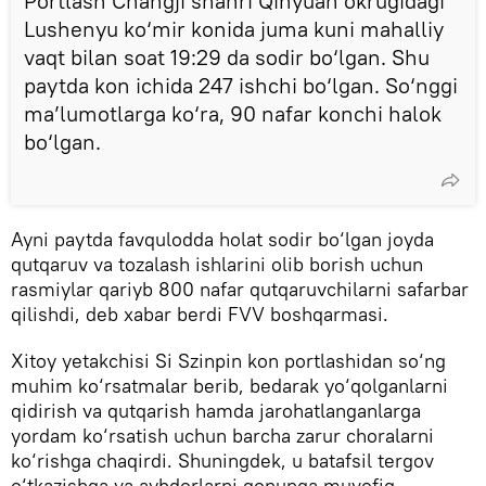
Portlash Changji shahri Qinyuan okrugidagi
Lushenyu ko‘mir konida juma kuni mahalliy
vaqt bilan soat 19:29 da sodir bo‘lgan. Shu
paytda kon ichida 247 ishchi bo‘lgan. So‘nggi
ma’lumotlarga ko‘ra, 90 nafar konchi halok
bo‘lgan.
Ayni paytda favqulodda holat sodir bo‘lgan joyda
qutqaruv va tozalash ishlarini olib borish uchun
rasmiylar qariyb 800 nafar qutqaruvchilarni safarbar
qilishdi, deb xabar berdi FVV boshqarmasi.
Xitoy yetakchisi Si Szinpin kon portlashidan so‘ng
muhim ko‘rsatmalar berib, bedarak yo‘qolganlarni
qidirish va qutqarish hamda jarohatlanganlarga
yordam ko‘rsatish uchun barcha zarur choralarni
ko‘rishga chaqirdi. Shuningdek, u batafsil tergov
o‘tkazishga va aybdorlarni qonunga muvofiq