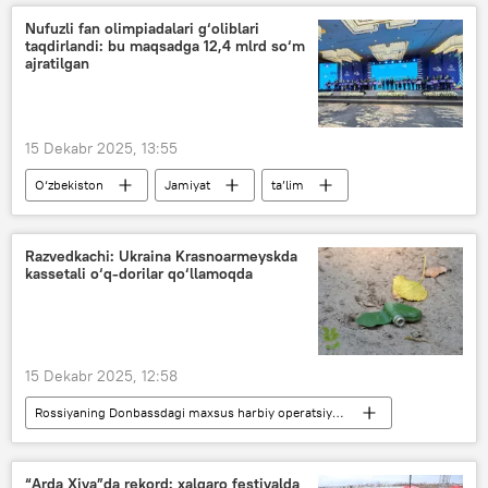
Dunyo yangiliklari
Qurolli Kuchlar
Nufuzli fan olimpiadalari g‘oliblari
taqdirlandi: bu maqsadga 12,4 mlrd so‘m
Rossiya
ajratilgan
15 Dekabr 2025, 13:55
O‘zbekiston
Jamiyat
ta’lim
mukofot
taqdirlash
Maktabgacha va maktab ta’limi vazirligi
Razvedkachi: Ukraina Krasnoarmeyskda
kassetali o‘q-dorilar qo‘llamoqda
maktab
15 Dekabr 2025, 12:58
Rossiyaning Donbassdagi maxsus harbiy operatsiyasi
Dunyoda
Dunyo yangiliklari
Qurolli Kuchlar
“Arda Xiva”da rekord: xalqaro festivalda