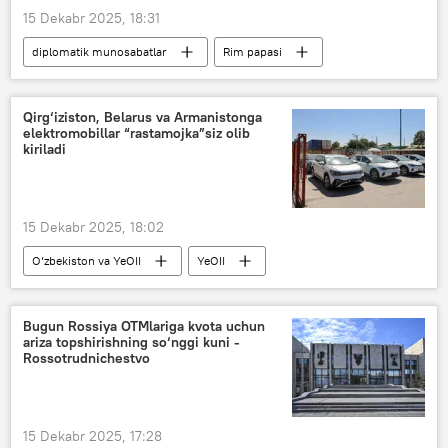
15 Dekabr 2025, 18:31
diplomatik munosabatlar
Rim papasi
Siyosat
elchi
Vatikan
Qirg‘iziston, Belarus va Armanistonga
elektromobillar “rastamojka”siz olib
kiriladi
15 Dekabr 2025, 18:02
O‘zbekiston va YeOII
YeOII
bojxona
bojxona boji
Elektr transporti
YeIK
Bugun Rossiya OTMlariga kvota uchun
ariza topshirishning so‘nggi kuni -
gibrid avtomobillar
Iqtisod
Rossotrudnichestvo
15 Dekabr 2025, 17:28