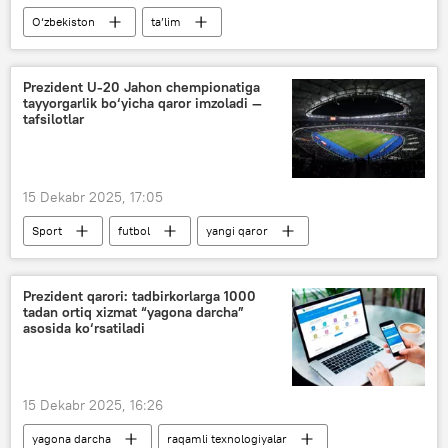
O‘zbekiston
ta’lim
oliy ta’lim muassasalari
Jamiyat
Rossotrudnichestvo
Prezident U-20 Jahon chempionatiga
tayyorgarlik bo‘yicha qaror imzoladi —
tafsilotlar
15 Dekabr 2025, 17:05
Sport
futbol
yangi qaror
O‘zbekiston
Ozarbayjon
Xalqaro futbol assotsiatsiyalari federatsiyasi (FIFA)
Prezident qarori: tadbirkorlarga 1000
tadan ortiq xizmat “yagona darcha”
jahon chempionati
asosida ko‘rsatiladi
15 Dekabr 2025, 16:26
yagona darcha
raqamli texnologiyalar