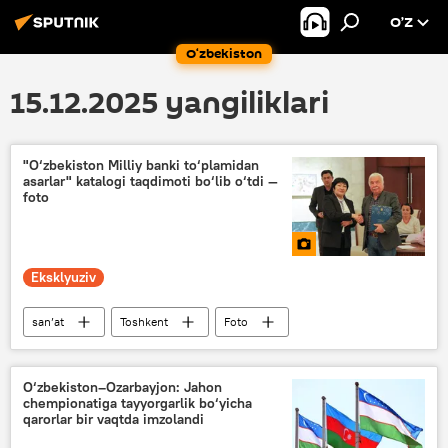
O’Z
O‘zbekiston
15.12.2025 yangiliklari
"O‘zbekiston Milliy banki to‘plamidan
asarlar" katalogi taqdimoti bo‘lib o‘tdi —
foto
Eksklyuziv
san’at
Toshkent
Foto
Multimedia
rassom
O‘zbekiston–Ozarbayjon: Jahon
chempionatiga tayyorgarlik bo‘yicha
qarorlar bir vaqtda imzolandi