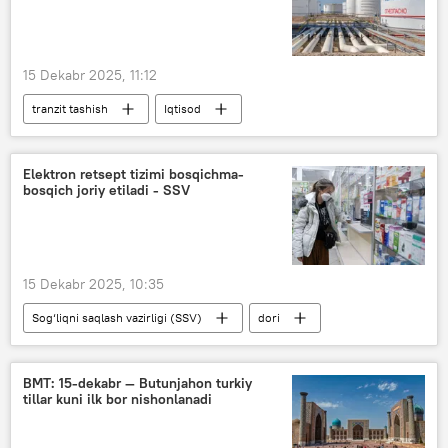
15 Dekabr 2025, 11:12
tranzit tashish
Iqtisod
Qozog‘iston
O‘zbekiston
neft
Elektron retsept tizimi bosqichma-
bosqich joriy etiladi - SSV
15 Dekabr 2025, 10:35
Sog‘liqni saqlash vazirligi (SSV)
dori
Shifokor
Sog‘liq
tibbiyot muassasi
shifoxona
BMT: 15-dekabr — Butunjahon turkiy
tillar kuni ilk bor nishonlanadi
Jamiyat
O‘zbekiston