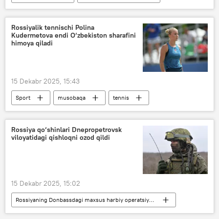
axborot texnologiyalari (IT)
yangi qonun
Iqtisod
tadbirkor
O‘zbekiston
Rossiyalik tennischi Polina
Kudermetova endi O‘zbekiston sharafini
himoya qiladi
15 Dekabr 2025, 15:43
Sport
musobaqa
tennis
O‘zbekiston
Rossiya
Rossiya qo‘shinlari Dnepropetrovsk
viloyatidagi qishloqni ozod qildi
15 Dekabr 2025, 15:02
Rossiyaning Donbassdagi maxsus harbiy operatsiyasi
Rossiya Mudofaa vazirligi
Dunyoda