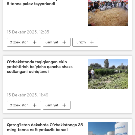
9 tonna palov tayyorlandi
Donesk xalq respublikasi (DXR)
15 Dekabr 2025, 12:35
O‘zbekiston
Jamiyat
Turizm
Turizm qo‘mitasi
Xorazm
sayyohlar
ommaviy tadbir
palov
O‘zbekistonda taqiqlangan ekin
yetishtirish bo‘yicha qancha shaxs
sudlangani ochiqlandi
15 Dekabr 2025, 11:49
O‘zbekiston
Jamiyat
Jinoyat kodeksi
jinoyatchilik
Oliy sud
giyohvand moddalar
Qozog‘iston dekabrda O‘zbekistonga 35
ming tonna neft yetkazib beradi