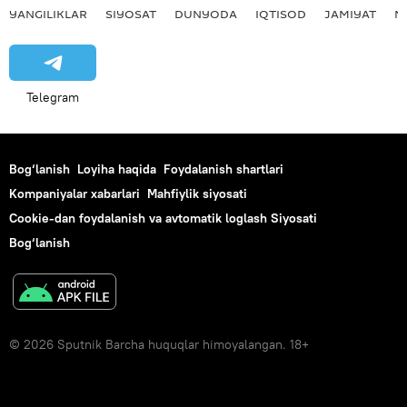
YANGILIKLAR
SIYOSAT
DUNYODA
IQTISOD
JAMIYAT
M
Telegram
Bog‘lanish
Loyiha haqida
Foydalanish shartlari
Kompaniyalar xabarlari
Mahfiylik siyosati
Cookie-dan foydalanish va avtomatik loglash Siyosati
Bog‘lanish
© 2026 Sputnik Barcha huquqlar himoyalangan. 18+