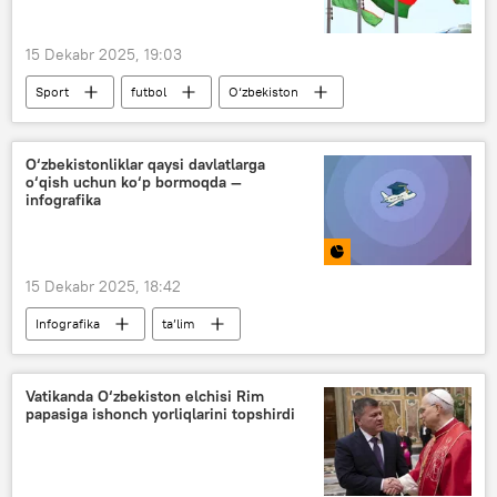
15 Dekabr 2025, 19:03
Sport
futbol
O‘zbekiston
Ozarbayjon
O‘zbekistonliklar qaysi davlatlarga
o‘qish uchun ko‘p bormoqda —
infografika
15 Dekabr 2025, 18:42
Infografika
ta’lim
Milliy statistika qo‘mitasi
oliy ta’lim muassasalari
Multimedia
Vatikanda O‘zbekiston elchisi Rim
papasiga ishonch yorliqlarini topshirdi