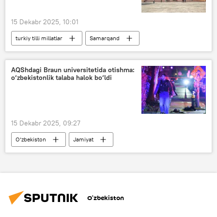
15 Dekabr 2025, 10:01
turkiy tilli millatlar
Samarqand
YuNESKO
Sana
BMT
Madaniyat
AQShdagi Braun universitetida otishma:
o‘zbekistonlik talaba halok bo‘ldi
15 Dekabr 2025, 09:27
O‘zbekiston
Jamiyat
O‘zbekiston TIV
otishma
O‘zbekiston