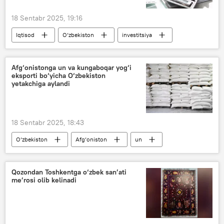
18 Sentabr 2025, 19:16
Iqtisod
O‘zbekiston
investitsiya
reyting
Afg‘onistonga un va kungaboqar yog‘i
eksporti bo‘yicha O‘zbekiston
yetakchiga aylandi
18 Sentabr 2025, 18:43
O‘zbekiston
Afg‘oniston
un
eksport
Iqtisod
Qozondan Toshkentga o‘zbek san’ati
me’rosi olib kelinadi