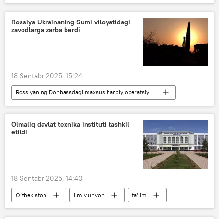
Bishkek
uchrashuv
Rossiya Ukrainaning Sumi viloyatidagi
zavodlarga zarba berdi
18 Sentabr 2025, 15:24
Rossiyaning Donbassdagi maxsus harbiy operatsiyasi
Rossiya
Ukraina
Donesk xalq respublikasi (DXR)
Olmaliq davlat texnika instituti tashkil
etildi
Lugansk xalq respublikasi (LXR)
Xerson viloyati
Zaporojye viloyati
18 Sentabr 2025, 14:40
O‘zbekiston
ilmiy unvon
ta’lim
oliy ta’lim muassasalari