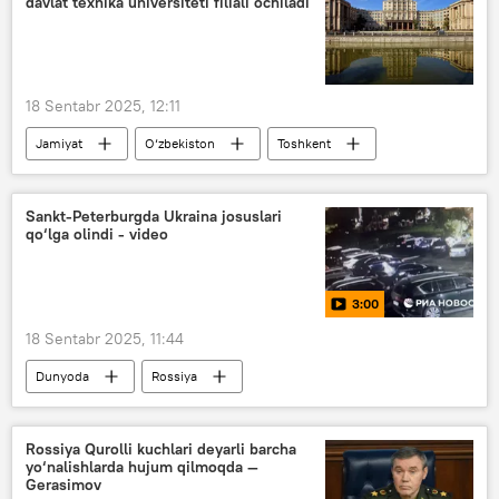
davlat texnika universiteti filiali ochiladi
18 Sentabr 2025, 12:11
Jamiyat
O‘zbekiston
Toshkent
oliy ta’lim muassasalari
hamkorlik
Sankt-Peterburgda Ukraina josuslari
qo‘lga olindi - video
3:00
18 Sentabr 2025, 11:44
Dunyoda
Rossiya
Sankt-Peterburg
FXX
Ukraina
terrorchilar
jinoyat
terakt
Rossiya Qurolli kuchlari deyarli barcha
yo‘nalishlarda hujum qilmoqda —
Gerasimov