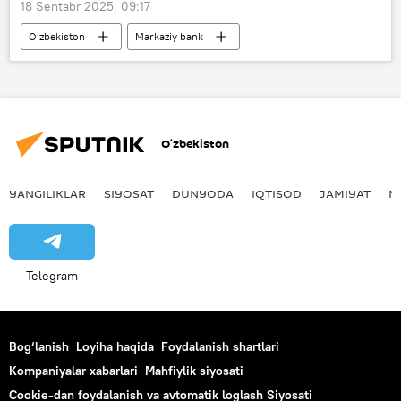
18 Sentabr 2025, 09:17
O‘zbekiston
Markaziy bank
forum
anjuman
bank
O‘zbekiston
YANGILIKLAR
SIYOSAT
DUNYODA
IQTISOD
JAMIYAT
M
Telegram
Bog‘lanish
Loyiha haqida
Foydalanish shartlari
Kompaniyalar xabarlari
Mahfiylik siyosati
Cookie-dan foydalanish va avtomatik loglash Siyosati