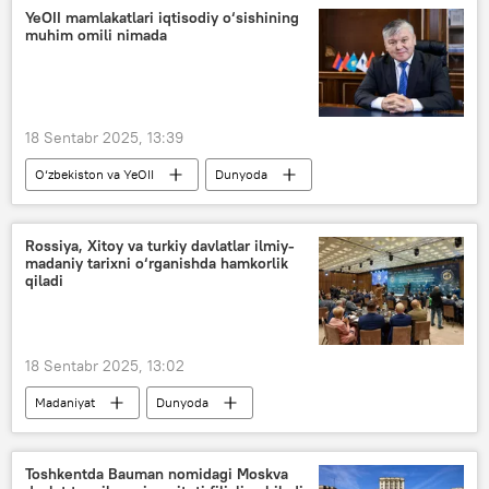
YeOII mamlakatlari iqtisodiy o‘sishining
muhim omili nimada
18 Sentabr 2025, 13:39
O‘zbekiston va YeOII
Dunyoda
Iqtisod
YeOII
YeIK
transport
islohotlar
Rossiya, Xitoy va turkiy davlatlar ilmiy-
madaniy tarixni o‘rganishda hamkorlik
qiladi
18 Sentabr 2025, 13:02
Madaniyat
Dunyoda
turkiy tilli millatlar
anjuman
Oltoy o‘lkasi
ilm-fan
olimlar
Toshkentda Bauman nomidagi Moskva