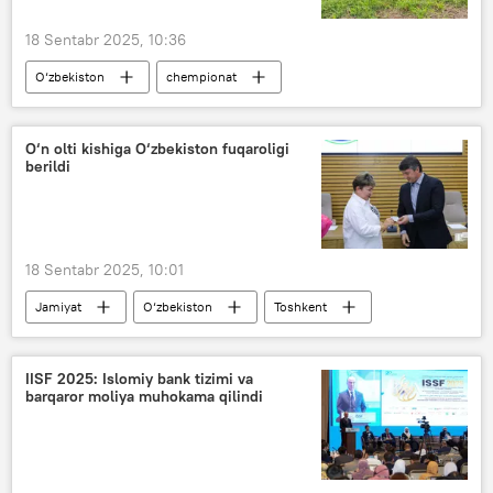
18 Sentabr 2025, 10:36
O‘zbekiston
chempionat
Mudofaa vazirligi
harbiylar
qurol
Janubiy Koreya
O‘n olti kishiga O‘zbekiston fuqaroligi
berildi
18 Sentabr 2025, 10:01
Jamiyat
O‘zbekiston
Toshkent
hokimiyat
fuqarolik
maqom
IISF 2025: Islomiy bank tizimi va
barqaror moliya muhokama qilindi