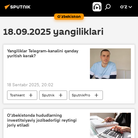
O’Z
O‘zbekiston
18.09.2025 yangiliklari
Yangiliklar Telegram-kanalini qanday
yuritish kerak?
18 Sentabr 2025, 20:02
Toshkent
Sputnik
SputnikPro
jurnalist
O‘zbekistonda hududlarning
investitsiyaviy jozibadorligi reytingi
joriy etiladi