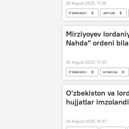
26 Avgust 2025, 17:38
O‘zbekiston
Jamiyat
Migratsiya agentligi
Mirziyoyev Iordani
Nahda" ordeni bil
26 Avgust 2025, 17:00
O‘zbekiston
Iordaniya
Siyosat
O‘zbekiston va Ior
hujjatlar imzolandi
26 Avgust 2025, 16:37