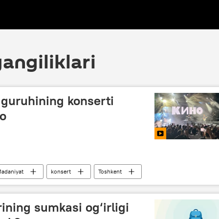
angiliklari
 guruhining konserti
eo
adaniyat
konsert
Toshkent
ining sumkasi og‘irligi