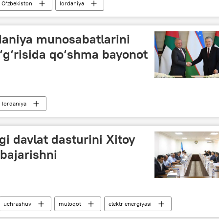
O‘zbekiston
Iordaniya
daniya munosabatlarini
g‘risida qo‘shma bayonot
Iordaniya
igi davlat dasturini Xitoy
bajarishni
uchrashuv
muloqot
elektr energiyasi