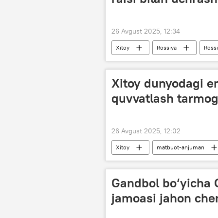
26 Avgust 2025, 12:34
Xitoy
Rossiya
Rossi
Vacheslav Volodin
Si Szinpin
Xitoy dunyodagi en
quvvatlash tarmog‘
26 Avgust 2025, 12:02
Xitoy
matbuot-anjuman
Gandbol bo‘yicha O
jamoasi jahon chem