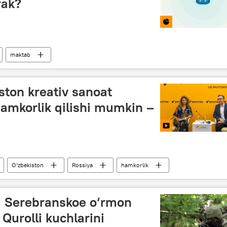
rak?
maktab
ston kreativ sanoat
amkorlik qilishi mumkin –
O‘zbekiston
Rossiya
hamkorlik
Multimedia
ri Serebranskoe o‘rmon
 Qurolli kuchlarini