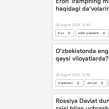
Eron Trampning ma
Milliy statistika qo‘mitasi
umu
haqidagi da’volarin
26 Avgust 2025, 13:43
Eron
AQSh prezidenti
Dunyo yangiliklari
Dunyoda
O‘zbekistonda eng 
qaysi viloyatlarda?
26 Avgust 2025, 12:50
O‘zbekiston
Jamiyat
Toshkent
Rossiya Davlat dum
raisi bilan uchrash