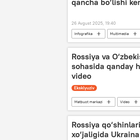
qancha bo‘lishi ke
26 Avgust 2025, 19:40
Infografika
Multimedia
Rossiya va O‘zbeki
sohasida qanday h
video
Eksklyuziv
Matbuot markazi
Video
matbuot-anjuman
anjuman
Rossiya qo‘shinla
xo‘jaligida Ukraina