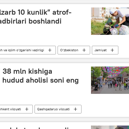
zarb 10 kunlik” atrof-
adbirlari boshlandi
 va iqlim o‘zgarishi vazirligi
O‘zbekiston
Jamiyat
i 38 mln kishiga
i hudud aholisi soni eng
hkent viloyati
Qashqadaryo viloyati
ti
Samarqand viloyati
Namangan viloyati
ati
Qoraqalpog‘iston
Jamiyat