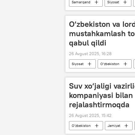
Samarqand
Siyosat
O‘zbekiston va Ior
mustahkamlash to‘
qabul qildi
26 Avgust 2025, 16:28
Siyosat
O‘zbekiston
Suv xo‘jaligi vazirl
kompaniyasi bilan 
rejalashtirmoqda
26 Avgust 2025, 15:42
O‘zbekiston
Jamiyat
islohotlar