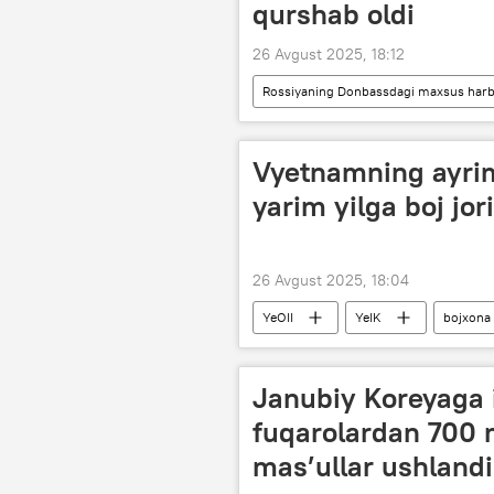
qurshab oldi
26 Avgust 2025, 18:12
Rossiyaning Donbassdagi maxsus harbi
Ukraina
Lugansk xalq respubl
Vyetnamning ayrim
yarim yilga boj jor
26 Avgust 2025, 18:04
YeOII
YeIK
bojxona 
Janubiy Koreyaga 
fuqarolardan 700 
mas’ullar ushlandi