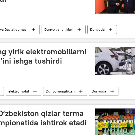
ya Davlat dumasi
Dunyo yangiliklari
Dunyoda
g yirik elektromobillarni
ini ishga tushirdi
elektromobil
Dunyo yangiliklari
Dunyoda
‘zbekiston qizlar terma
pionatida ishtirok etadi