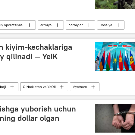
y operatsiyasi
armiya
harbiylar
Rossiya
ikasi (LXR)
 kiyim-kechaklariga
iy qilinadi — YeIK
boji
O‘zbekiston va YeOII
Vyetnam
ishga yuborish uchun
ming dollar olgan