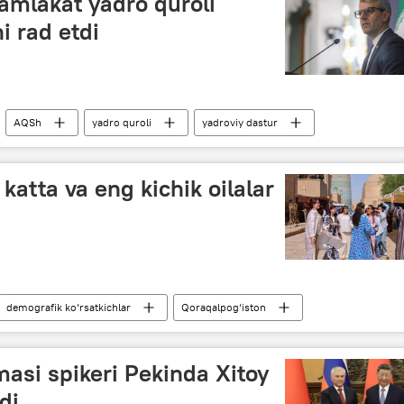
mlakat yadro quroli
miy aholi soni
i rad etdi
AQSh
yadro quroli
yadroviy dastur
katta va eng kichik oilalar
demografik ko‘rsatkichlar
Qoraqalpog‘iston
asi spikeri Pekinda Xitoy
di