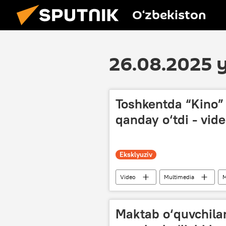
O‘zbekiston
26.08.2025 y
Toshkentda “Kino”
qanday o‘tdi - vid
Eksklyuziv
Video
Multimedia
M
Maktab o‘quvchilar