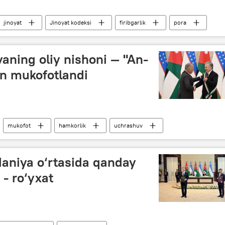
jinoyat
Jinoyat kodeksi
firibgarlik
pora
yaning oliy nishoni — "An-
an mukofotlandi
mukofot
hamkorlik
uchrashuv
daniya o‘rtasida qanday
 - ro‘yxat