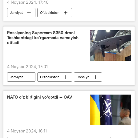
4 Noyabr 2024, 17:40
Jamiyat
O‘zbekiston
Farg‘ona viloyati
olimlar
Baliq
tadqiqot
Rossiyaning Supercam S350 droni
Toshkentdagi ko‘rgazmada namoyish
etiladi
4 Noyabr 2024, 17:01
Jamiyat
O‘zbekiston
Rossiya
ko‘rgazma
Dron
xavfsizlik
NATO o‘z birligini yo‘qotdi — OAV
4 Noyabr 2024, 16:11