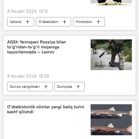
4 Noyabr 2024, 19:12
Iqtisod
O‘zbekiston
Hindiston
savdo
Investitsiyalar va tashqi savdo vazirligi
AQSh Yevropani Rossiya bilan
to‘g‘ridan-to‘g‘ri mojaroga
elektron savdo
hamkorlik
tayyorlamoqda — Lavrov
4 Noyabr 2024, 18:29
Dunyo yangiliklari
Dunyoda
Rossiya
AQSh
Yevropa
Sergey Lavrov
O‘zbekistonlik olimlar yangi baliq turini
kashf qilishdi