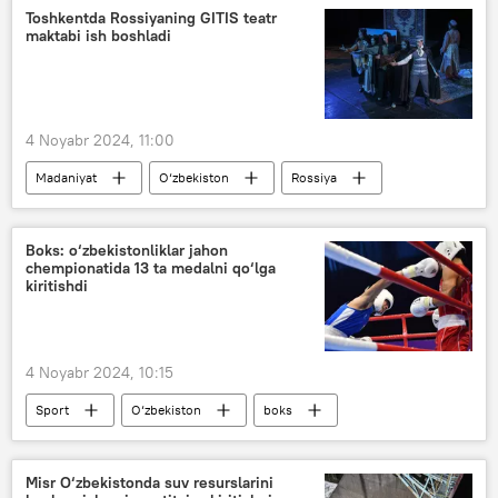
Toshkentda Rossiyaning GITIS teatr
maktabi ish boshladi
4 Noyabr 2024, 11:00
Madaniyat
O‘zbekiston
Rossiya
teatr
malaka oshirish
OTM
o‘qituvchilar
Boks: o‘zbekistonliklar jahon
chempionatida 13 ta medalni qo‘lga
kiritishdi
4 Noyabr 2024, 10:15
Sport
O‘zbekiston
boks
Misr O‘zbekistonda suv resurslarini