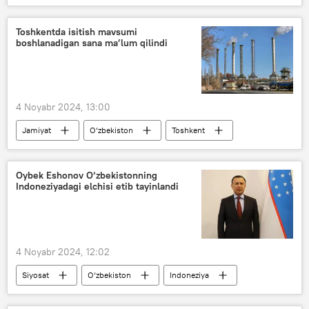
O‘zbekkosmos
suv
zilzila
Toshkentda isitish mavsumi
boshlanadigan sana ma’lum qilindi
4 Noyabr 2024, 13:00
Jamiyat
O‘zbekiston
Toshkent
isitish tizimi
hokimlik
Oybek Eshonov O‘zbekistonning
Indoneziyadagi elchisi etib tayinlandi
4 Noyabr 2024, 12:02
Siyosat
O‘zbekiston
Indoneziya
elchi
yangi tayinlov