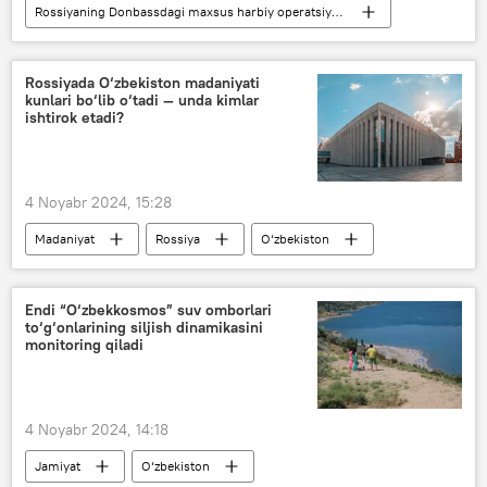
Rossiyaning Donbassdagi maxsus harbiy operatsiyasi
Dunyo yangiliklari
Dunyoda
NATO
Ukraina
OAV
Rossiyada O‘zbekiston madaniyati
kunlari bo‘lib o‘tadi — unda kimlar
Rossiya
ishtirok etadi?
4 Noyabr 2024, 15:28
Madaniyat
Rossiya
O‘zbekiston
konsert
ko‘rgazma
Endi “O‘zbekkosmos” suv omborlari
to‘g‘onlarining siljish dinamikasini
monitoring qiladi
4 Noyabr 2024, 14:18
Jamiyat
O‘zbekiston