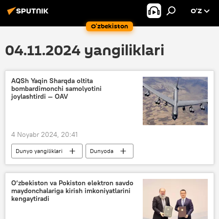
O’Z
O‘zbekiston
04.11.2024 yangiliklari
AQSh Yaqin Sharqda oltita
bombardimonchi samolyotini
joylashtirdi — OAV
4 Noyabr 2024, 20:41
Dunyo yangiliklari
Dunyoda
AQSh
Sharq
samolyot
O‘zbekiston va Pokiston elektron savdo
maydonchalariga kirish imkoniyatlarini
kengaytiradi