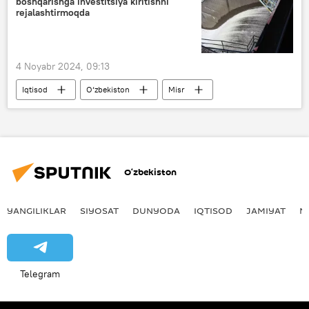
boshqarishga investitsiya kiritishni
rejalashtirmoqda
4 Noyabr 2024, 09:13
Iqtisod
O‘zbekiston
Misr
investitsiya
Samarqand
suv
O‘zbekiston
YANGILIKLAR
SIYOSAT
DUNYODA
IQTISOD
JAMIYAT
M
Telegram