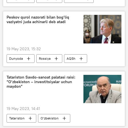
Rossiya — Islom olami: KazanForum
O‘zbekiston
Peskov qurol nazorati bilan bog‘liq
vaziyatni juda achinarli deb atadi
19 May 2023, 15:32
Dunyoda
Rossiya
AQSh
Dmitriy Peskov
qurol
Tatariston Savdo-sanoat palatasi raisi:
“O‘zbekiston – investitsiyalar uchun
maydon”
19 May 2023, 14:41
Tatariston
O‘zbekiston
O‘zbekiston - Rossiya