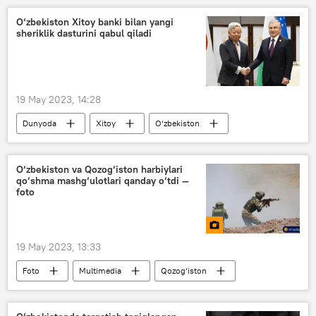
Rossiya — Islom olami: KazanForum
O‘zbekiston Xitoy banki bilan yangi
sheriklik dasturini qabul qiladi
Iqtisod
19 May 2023, 14:28
Dunyoda
Xitoy
O‘zbekiston
Shavkat Mirziyoyev
O‘zbekiston va Qozog‘iston harbiylari
qo‘shma mashg‘ulotlari qanday o‘tdi —
foto
19 May 2023, 13:33
Foto
Multimedia
Qozog‘iston
O‘zbekiston