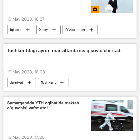
19 May 2023, 18:27
Iqtisod
Xitoy
O‘zbekiston
Shavkat Mirziyoyev
Toshkentdagi ayrim manzillarda issiq suv o‘chiriladi
19 May 2023, 18:03
Jamiyat
Toshkent
issiq suv o‘chirilishi
Samarqandda YTH oqibatida maktab
o‘quvchisi vafot etdi
19 May 2023, 17:20