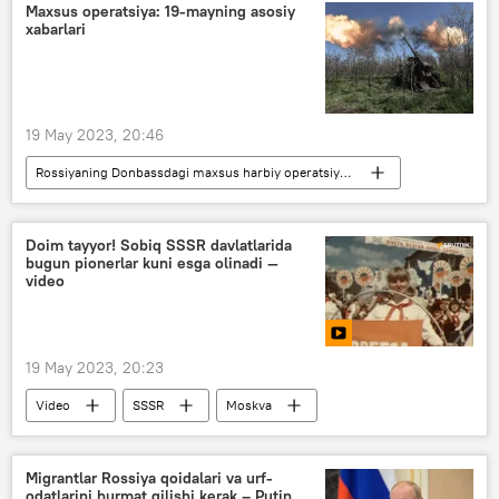
Rossiya — Islom olami: KazanForum
Maxsus operatsiya: 19-mayning asosiy
xabarlari
19 May 2023, 20:46
Rossiyaning Donbassdagi maxsus harbiy operatsiyasi
Rossiya
Ukraina
Donesk xalq respublikasi (DXR)
Doim tayyor! Sobiq SSSR davlatlarida
bugun pionerlar kuni esga olinadi —
Lugansk xalq respublikasi (LXR)
video
Xerson viloyati
Zaporojye viloyati
Artyomovsk
Qurolli Kuchlar
19 May 2023, 20:23
Rossiya Mudofaa vazirligi
Video
SSSR
Moskva
bolalar
maktab
Tarixiy sana
Migrantlar Rossiya qoidalari va urf-
odatlarini hurmat qilishi kerak – Putin