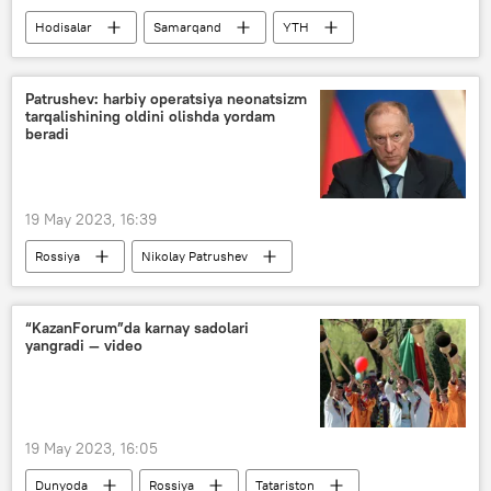
Hodisalar
Samarqand
YTH
Patrushev: harbiy operatsiya neonatsizm
tarqalishining oldini olishda yordam
beradi
19 May 2023, 16:39
Rossiya
Nikolay Patrushev
Rossiyaning Donbassdagi maxsus harbiy operatsiyasi
“KazanForum”da karnay sadolari
yangradi — video
19 May 2023, 16:05
Dunyoda
Rossiya
Tatariston