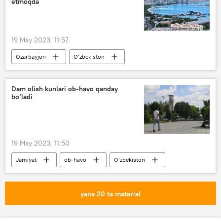
etmoqda
19 May 2023, 11:57
Ozarbayjon
O‘zbekiston
investitsiya
Ilhom Aliyev
Shavkat Mirziyoyev
Dam olish kunlari ob-havo qanday
bo‘ladi
O‘zbekiston to‘g‘ridan-to‘g‘ri investitsiyalar jamg‘armasi
Toshkent
Boku
19 May 2023, 11:50
Jamiyat
ob-havo
O‘zbekiston
yana 20 ta material