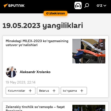
O’Z
O‘zbekiston
19.05.2023 yangiliklari
Minskdagi MILEX-2023 ko‘rgazmasining
ustuvor yo‘nalishlari
Aleksandr Xrolenko
19 May 2023, 22:14
Kolumnistlar
Belarus
ko‘rgazma
harbiy texnika
Zelenskiy tinchlik so‘ramoqda – faqat
Rossiyasiz