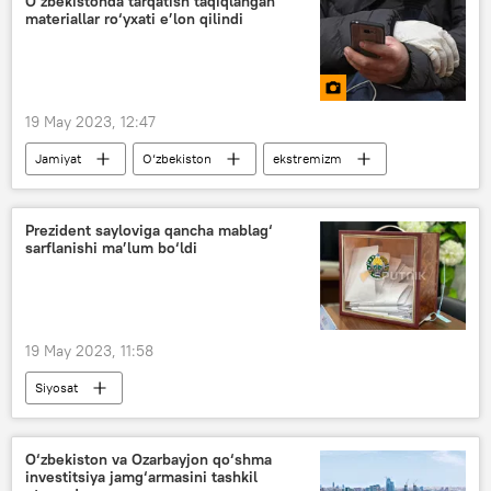
O‘zbekistonda tarqatish taqiqlangan
materiallar ro‘yxati e’lon qilindi
19 May 2023, 12:47
Jamiyat
O‘zbekiston
ekstremizm
Prezident sayloviga qancha mablag‘
sarflanishi ma’lum bo‘ldi
19 May 2023, 11:58
Siyosat
O‘zbekiston prezidenti saylovi — 2023
O‘zbekiston
saylovlar
O‘zbekiston va Ozarbayjon qo‘shma
investitsiya jamg‘armasini tashkil
Markaziy saylov komissiyasi