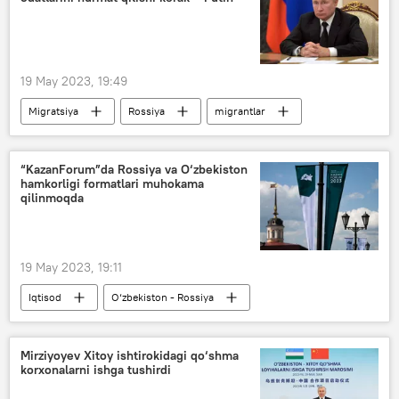
19 May 2023, 19:49
Migratsiya
Rossiya
migrantlar
Vladimir Putin
“KazanForum”da Rossiya va O‘zbekiston
hamkorligi formatlari muhokama
qilinmoqda
19 May 2023, 19:11
Iqtisod
O‘zbekiston - Rossiya
Tatariston
Rossiya — Islom olami: KazanForum
Mirziyoyev Xitoy ishtirokidagi qo‘shma
korxonalarni ishga tushirdi