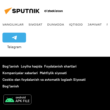
O‘zbekiston
YANGILIKLAR
SIYOSAT
DUNYODA
IQTISOD
JAMIYAT
M
Telegram
Bog‘lanish
Loyiha haqida
Foydalanish shartlari
Kompaniyalar xabarlari
Mahfiylik siyosati
Cookie-dan foydalanish va avtomatik loglash Siyosati
Bog‘lanish