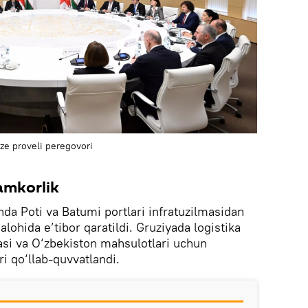
dze proveli peregovori
amkorlik
hda Poti va Batumi portlari infratuzilmasidan
alohida e’tibor qaratildi. Gruziyada logistika
asi va O‘zbekiston mahsulotlari uchun
ri qo‘llab-quvvatlandi.