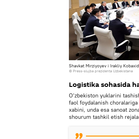
Shavkat Mirziyoyev i Irakliy Kobaxi
© Press-slujba prezidenta Uzbekistana
Logistika sohasida h
O‘zbekiston yuklarini tashis
faol foydalanish choralariga 
xabini, unda esa sanoat zon
shourum tashkil etish rejala