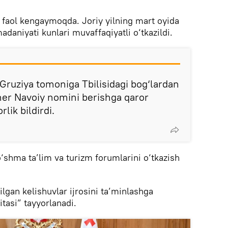
 faol kengaymoqda. Joriy yilning mart oyida
daniyati kunlari muvaffaqiyatli o‘tkazildi.
 Gruziya tomoniga Tbilisidagi bog‘lardan
sher Navoiy nomini berishga qaror
lik bildirdi.
‘shma ta’lim va turizm forumlarini o‘tkazish
ilgan kelishuvlar ijrosini ta’minlashga
itasi” tayyorlanadi.