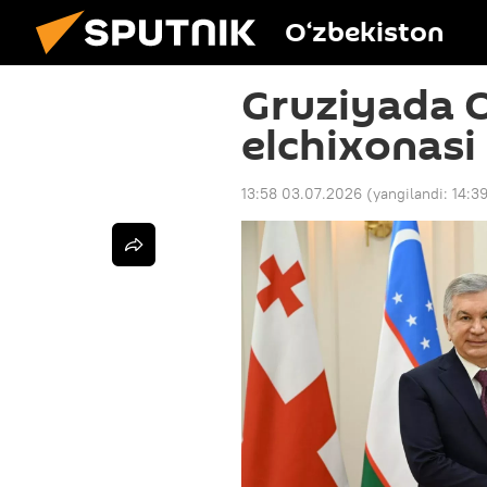
O‘zbekiston
Gruziyada 
elchixonasi 
13:58 03.07.2026
(yangilandi:
14:3