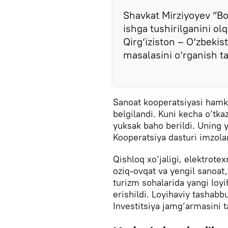
Shavkat Mirziyoyev “Bok
ishga tushirilganini ol
Qirg‘iziston – O‘zbekis
masalasini o‘rganish tak
Sanoat kooperatsiyasi hamkor
belgilandi. Kuni kecha o‘tka
yuksak baho berildi. Uning 
Kooperatsiya dasturi imzola
Qishloq xo‘jaligi, elektrote
oziq-ovqat va yengil sanoat, 
turizm sohalarida yangi loyi
erishildi. Loyihaviy tashab
Investitsiya jamg‘armasini tas