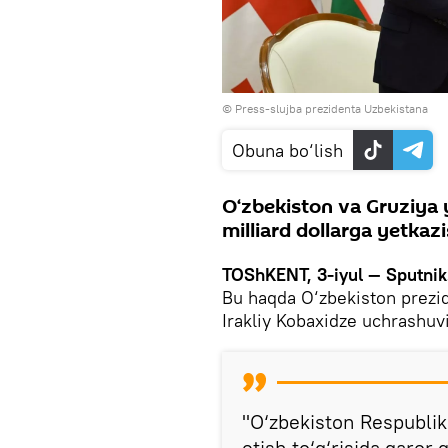
© Press-slujba prezidenta Uzbekistana
Obuna bo‘lish
O‘zbekiston va Gruziya y
milliard dollarga yetkazi
TOShKENT, 3-iyul — Sputni
Bu haqda O‘zbekiston prezid
Irakliy Kobaxidze uchrashuv
"O‘zbekiston Respublika
etish to‘g‘risida qaror q