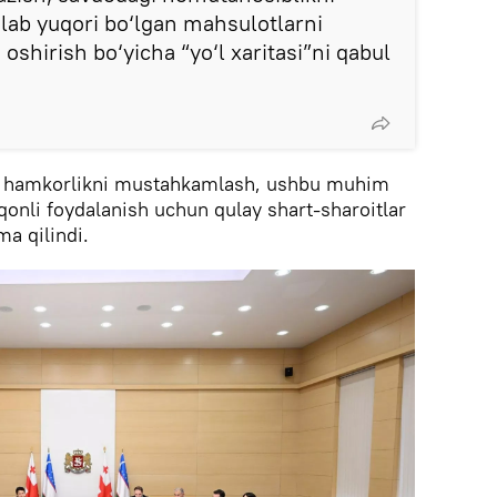
talab yuqori bo‘lgan mahsulotlarni
 oshirish bo‘yicha “yo‘l xaritasi”ni qabul
gi hamkorlikni mustahkamlash, ushbu muhim
aqonli foydalanish uchun qulay shart-sharoitlar
a qilindi.