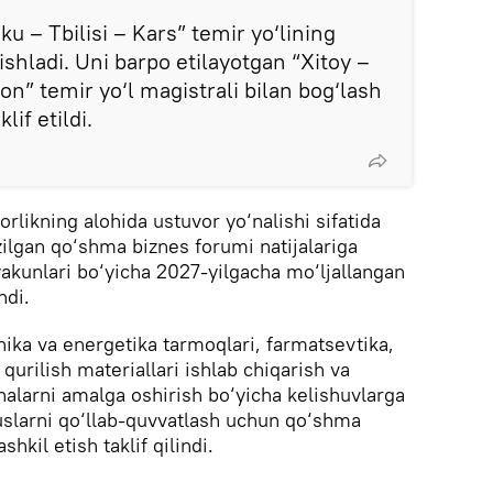
u – Tbilisi – Kars” temir yo‘lining
qishladi. Uni barpo etilayotgan “Xitoy –
ton” temir yo‘l magistrali bilan bog‘lash
lif etildi.
likning alohida ustuvor yo‘nalishi sifatida
zilgan qo‘shma biznes forumi natijalariga
yakunlari bo‘yicha 2027-yilgacha mo‘ljallangan
ndi.
xnika va energetika tarmoqlari, farmatsevtika,
qurilish materiallari ishlab chiqarish va
halarni amalga oshirish bo‘yicha kelishuvlarga
buslarni qo‘llab-quvvatlash uchun qo‘shma
hkil etish taklif qilindi.