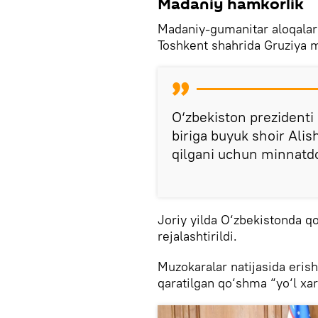
Madaniy hamkorlik
Madaniy-gumanitar aloqalar
Toshkent shahrida Gruziya ma
O‘zbekiston prezidenti
biriga buyuk shoir Ali
qilgani uchun minnatdor
Joriy yilda O‘zbekistonda qo
rejalashtirildi.
Muzokaralar natijasida erish
qaratilgan qo‘shma “yo‘l xar