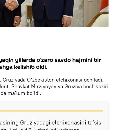
aqin yillarda o‘zaro savdo hajmini bir
shga kelishib oldi.
k.
Gruziyada O‘zbekiston elchixonasi ochiladi.
enti Shavkat Mirziyoyev va Gruziya bosh vaziri
ida ma’lum bo‘ldi.
sining Gruziyadagi elchixonasini ta’sis
abul qilindi", - deyiladi xabarda.