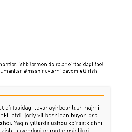
ntlar, ishbilarmon doiralar o‘rtasidagi faol
umanitar almashinuvlarni davom ettirish
at o‘rtasidagi tovar ayirboshlash hajmi
hkil etdi, joriy yil boshidan buyon esa
shdi. Yaqin yillarda ushbu ko‘rsatkichni
kazish, savdodagi nomutanosiblikni