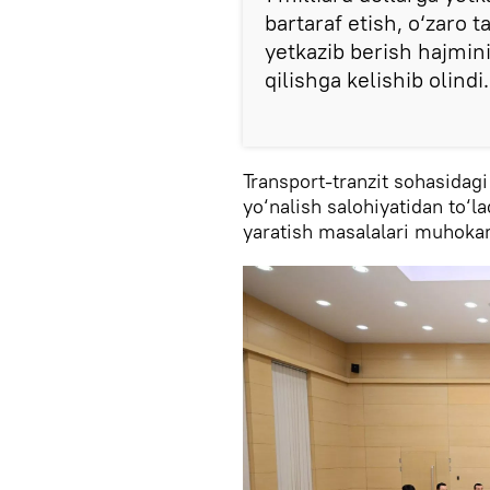
bartaraf etish, o‘zaro 
yetkazib berish hajmini
qilishga kelishib olindi.
Transport-tranzit sohasida
yo‘nalish salohiyatidan to‘l
yaratish masalalari muhokam