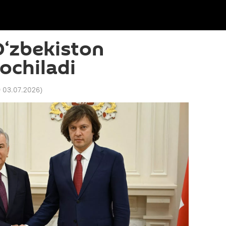
O‘zbekiston
ochiladi
9 03.07.2026
)