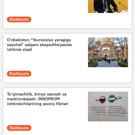
Eksklyuziv
O‘zbekiston “Yevroosiyo yuragiga
sayohat” xalqaro ekspeditsiyasida
ishtirok etadi
Eksklyuziv
To‘qimachilik, kimyo sanoati va
markirovkalash: INNOPROM
ishtirokchilarining asosiy fikrlari
Eksklyuziv