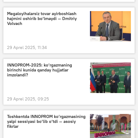
Megaloyihalarsiz tovar ayirboshlash
hajmini oshirib bo‘lmaydi — Dmitriy
Volvach
29 Aprel 2025, 11:34
INNOPROM-2025: ko‘rgazmaning
birinchi kunida qanday hujjatlar
imzolandi?
29 Aprel 2025, 09:25
Toshkentda INNOPROM ko‘rgazmasining
yalpi sessiyasi bo‘lib o‘tdi — asosiy
fikrlar