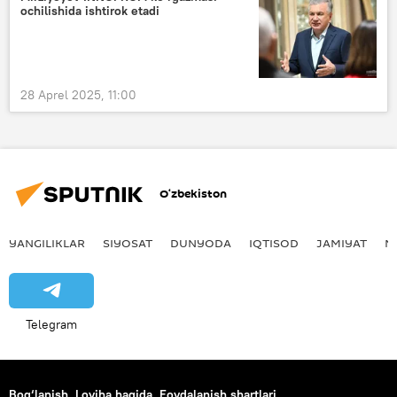
ochilishida ishtirok etadi
28 Aprel 2025, 11:00
O‘zbekiston
YANGILIKLAR
SIYOSAT
DUNYODA
IQTISOD
JAMIYAT
M
Telegram
Bog‘lanish
Loyiha haqida
Foydalanish shartlari