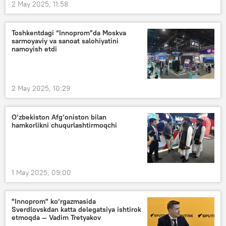
2 May 2025, 11:58
Toshkentdagi “Innoprom”da Moskva
sarmoyaviy va sanoat salohiyatini
namoyish etdi
2 May 2025, 10:29
O‘zbekiston Afg‘oniston bilan
hamkorlikni chuqurlashtirmoqchi
1 May 2025, 09:00
"Innoprom" ko‘rgazmasida
Sverdlovskdan katta delegatsiya ishtirok
etmoqda — Vadim Tretyakov