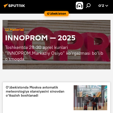
O’Z
O‘zbekiston
12 Material
INNOPROM — 2025
Toshkentda 28-30 aprel kunlari
“INNOPROM.Markaziy Osiyo” ko‘rgazmasi bo‘lib
o‘tmoqda.
O‘zbekistonda Moskva avtomatik
meteorologiya stansiyasini sinovdan
o‘tkazish boshlanadi