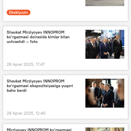
Eksklyuziv
Shavkat Mirziyoyev INNOPROM
ko‘rgazmasi doirasida kimlar bilan
uchrashdi — foto
28 Aprel 2025, 17:47
Shavkat Mirziyoyev INNOPROM
ko‘rgazmasi ekspozitsiyasiga yuqori
baho berdi
28 Aprel 2025, 12:40
Mirziyoyev INNOPROM ko‘rgazmasi