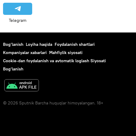
Telegram
Bog‘lanish
Loyiha haqida
Foydalanish shartlari
Kompaniyalar xabarlari
Mahfiylik siyosati
Cookie-dan foydalanish va avtomatik loglash Siyosati
Bog‘lanish
© 2026 Sputnik Barcha huquqlar himoyalangan. 18+