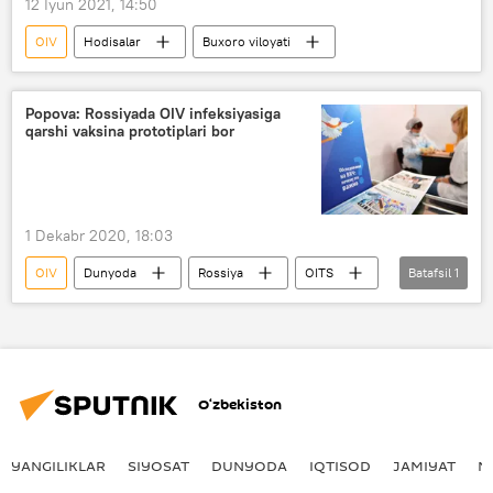
12 Iyun 2021, 14:50
OIV
Hodisalar
Buxoro viloyati
Popova: Rossiyada OIV infeksiyasiga
qarshi vaksina prototiplari bor
1 Dekabr 2020, 18:03
OIV
Dunyoda
Rossiya
OITS
Batafsil
1
vaksina
O‘zbekiston
YANGILIKLAR
SIYOSAT
DUNYODA
IQTISOD
JAMIYAT
M