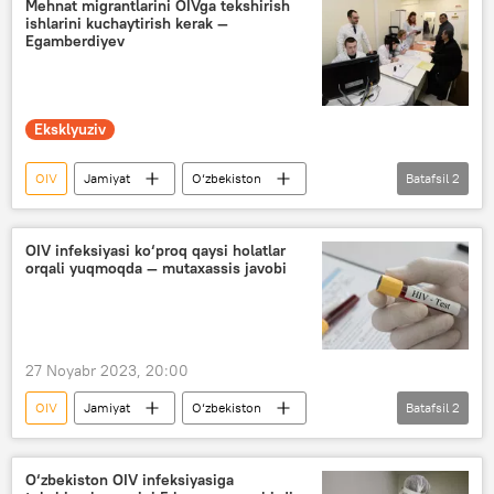
Mehnat migrantlarini OIVga tekshirish
ishlarini kuchaytirish kerak —
maymun chechagi
YeOII
Egamberdiyev
Gennadiy Onishenko
Eksklyuziv
OIV
Jamiyat
O‘zbekiston
Batafsil
2
Migratsiya
migrantlar
OIV infeksiyasi ko‘proq qaysi holatlar
orqali yuqmoqda — mutaxassis javobi
27 Noyabr 2023, 20:00
OIV
Jamiyat
O‘zbekiston
Batafsil
2
OITS
migrantlar
virus
O‘zbekiston OIV infeksiyasiga