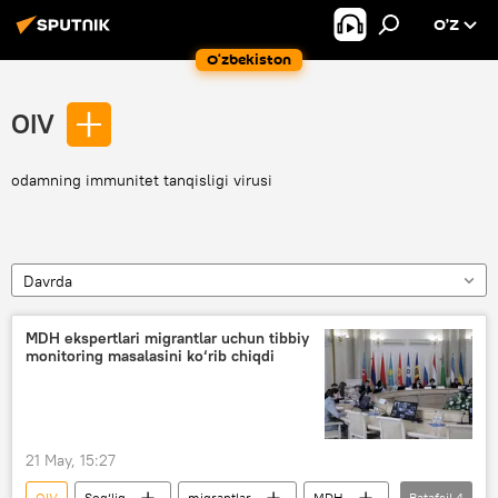
O’Z
O‘zbekiston
OIV
odamning immunitet tanqisligi virusi
Davrda
MDH ekspertlari migrantlar uchun tibbiy
monitoring masalasini ko‘rib chiqdi
21 May, 15:27
OIV
Sog‘liq
migrantlar
MDH
Batafsil
4