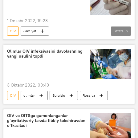
1 Dekabr 2022, 15:23
OIV
Jamiyat
Batafsil
2
Sog‘liqni saqlash vazirligi (SSV)
OITS
Olimlar OIV infeksiyasini davolashning
yangi usulini topdi
3 Oktabr 2022, 09:49
OIV
olimlar
Bu qiziq
Rossiya
OIV va OITSga gumonlanganlar
g‘ayriixtiyoriy tarzda tibbiy tekshiruvdan
o‘tkaziladi