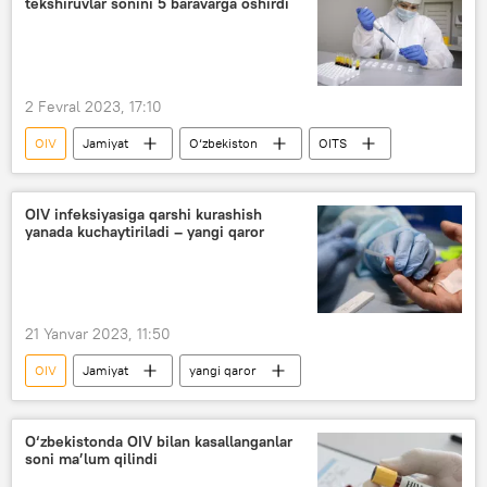
tekshiruvlar sonini 5 baravarga oshirdi
2 Fevral 2023, 17:10
OIV
Jamiyat
O‘zbekiston
OITS
OIV infeksiyasiga qarshi kurashish
yanada kuchaytiriladi – yangi qaror
21 Yanvar 2023, 11:50
OIV
Jamiyat
yangi qaror
O‘zbekistonda OIV bilan kasallanganlar
soni ma’lum qilindi