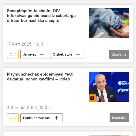
Sanepidqo‘mita aholini OIV
infeksiyasiga oid asossiz xabarlarga
e’tibor bermaslikka chaqirdi
17 Mart 2025, 16:13
OIV
Jamiyat
O‘zbekiston
Batafsil
2
Sanitariya-epidemiologiya qo‘mitasi (Sanepidqo‘mita)
OITS
Maymunchechak epidemiyasi YeOII
davlatlari uchun xavflimi — video
4 Sentabr 2024, 13:05
OIV
Matbuot markazi
Batafsil
7
Matbuot markazi video
Video
O‘zbekiston
Rossiya