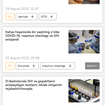
29 Avgust 2022, 10:32
OIV
Jamiyat
OITS
Italiya fuqarosida bir vaqtning o‘zida
COVID-19, maymun chechagi va OIV
aniqlandi
25 Avgust 2022, 20:58
OIV
Dunyoda
maymun chechagi
Batafsil
1
COVID-19 umumjahon pandemiyasi
O‘zbekistonda OIV va gepatitlarni
aniqlaydigan testlarni ishlab chiqarish
rejalashtirilmoqda