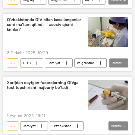
O‘zbekiston
gepatit
JSST
Migratsiya
O‘zbekistonda OIV bilan kasallanganlar
soni ma’lum qilindi — asosiy qismi
kimlar?
3 Dekabr 2025, 10:29
OIV
OITS
Jamiyat
migrantlar
Batafsil
1
O‘zbekiston Oliy Majlisi Senati
Xorijdan qaytgan fuqarolarning OIVga
test topshirishi majburiy bo‘ladi
1 Avgust 2025, 19:21
OIV
Jamiyat
O‘zbekiston
Batafsil
2
OITS
migrantlar
Migratsiya