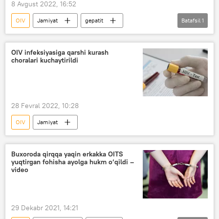
8 Avgust 2022, 16:52
OIV
Jamiyat
gepatit
Batafsil
1
O‘zbekiston
OIV infeksiyasiga qarshi kurash
choralari kuchaytirildi
28 Fevral 2022, 10:28
OIV
Jamiyat
Buxoroda qirqqa yaqin erkakka OITS
yuqtirgan fohisha ayolga hukm o‘qildi –
video
29 Dekabr 2021, 14:21