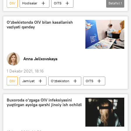
OIV
Hodisalar
OITS
Batafsil
1
Buxoro viloyati
O‘zbekistonda OIV bilan kasallanish
vaziyati qanday
Anna Jelixovskaya
1 Dekabr 2021, 18:16
OIV
Jamiyat
O‘zbekiston
OITS
Buxoroda o‘zgaga OIV infeksiyasini
yuqtirgan ayolga qarshi jinoiy ish ochildi