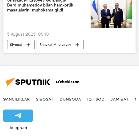
Berdimuhamedov bilan hamkorlik
masalalarini muhokama qildi
5 Avgust 2025, 09:10
Siyosat
Shavkat Mirziyoyev
Gurbanguli Berdimuhamedov
Turkmaniston
O‘zbekiston
O‘zbekiston
YANGILIKLAR
SIYOSAT
DUNYODA
IQTISOD
JAMIYAT
M
Telegram