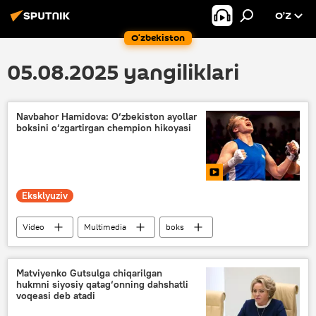
O’Z
O‘zbekiston
05.08.2025 yangiliklari
Navbahor Hamidova: O‘zbekiston ayollar
boksini o‘zgartirgan chempion hikoyasi
Eksklyuziv
Video
Multimedia
boks
Matviyenko Gutsulga chiqarilgan
hukmni siyosiy qatag‘onning dahshatli
voqeasi deb atadi