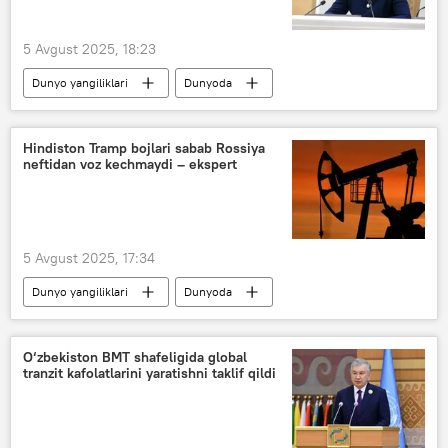
5 Avgust 2025, 18:23
Dunyo yangiliklari
Dunyoda
Valentina Matviyenko
Moldova
Hindiston Tramp bojlari sabab Rossiya
neftidan voz kechmaydi – ekspert
5 Avgust 2025, 17:34
Dunyo yangiliklari
Dunyoda
Rossiya
Hindiston
neft
O‘zbekiston BMT shafeligida global
tranzit kafolatlarini yaratishni taklif qildi