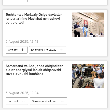
Turkmaniston
Toshkentda Markaziy Osiyo davlatlari
rahbarlarining Maslahat uchrashuvi
bo‘lib o‘tadi
5 Avgust 2025, 12:48
Siyosat
Shavkat Mirziyoyev
O‘zbekiston
Markaziy Osiyo
sammit
Samarqand va Andijonda chiqindidan
elektr energiyasi ishlab chiqaruvchi
zavod qurilishi boshlandi
5 Avgust 2025, 12:04
Jamiyat
Samarqand viloyati
Andijon viloyati
elektr energiyasi