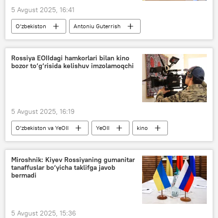
5 Avgust 2025, 16:41
O‘zbekiston
Antoniu Guterrish
Turkmaniston
Qozog‘iston
Qirg‘iziston
Tojikiston
BMT
Rossiya EOIIdagi hamkorlari bilan kino
bozor to‘g‘risida kelishuv imzolamoqchi
xalqaro konferensiya
Siyosat
Shavkat Mirziyoyev
5 Avgust 2025, 16:19
O‘zbekiston va YeOII
YeOII
kino
Madaniyat
Rossiya
Miroshnik: Kiyev Rossiyaning gumanitar
tanaffuslar bo‘yicha taklifga javob
bermadi
5 Avgust 2025, 15:36