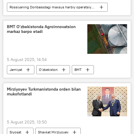
Rossiyaning Donbassdagi maxsus harbiy operatsiyasi
Dunyo yangiliklari
Dunyoda
Ukraina
Rossiya
BMT O‘zbekistonda Agroinnovatsion
markaz barpo etadi
5 Avgust 2025, 14:54
Jamiyat
O‘zbekiston
BMT
Mirziyoyev Turkmanistonda orden bilan
mukofotlandi
5 Avgust 2025, 13:50
Siyosat
Shavkat Mirziyoyev