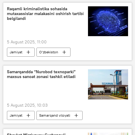
Raqamli kriminalistika sohasida
mutaxassislar malakasini oshirish tartibi
belgilandi
5 Avgust 2025, 11:00
Jamiyat
O‘zbekiston
Samarqandda “Nurobod texnoparki”
maxsus sanoat zonasi tashkil etiladi
5 Avgust 2025, 10:03
Jamiyat
Samarqand viloyati
Nurobod tumani
texnopark
Shavkat Mirziyoyev Gurbanguli