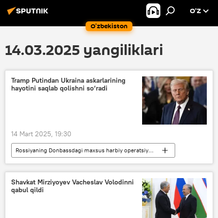
O’Z
O‘zbekiston
14.03.2025 yangiliklari
Tramp Putindan Ukraina askarlarining
hayotini saqlab qolishni so‘radi
14 Mart 2025, 19:30
Rossiyaning Donbassdagi maxsus harbiy operatsiyasi
Rossiya
AQSh
Ukraina
Donald Tramp
Vladimir Putin
Shavkat Mirziyoyev Vacheslav Volodinni
qabul qildi