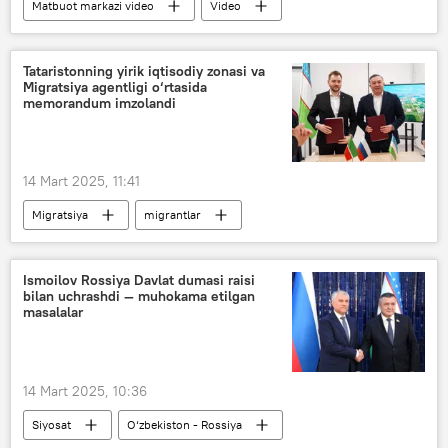
Matbuot markazi video
Video
elektr energiyasi
Toshkent
Ostona
Rossiya
Markaziy Osiyo
Tataristonning yirik iqtisodiy zonasi va
Migratsiya agentligi o‘rtasida
memorandum imzolandi
14 Mart 2025, 11:41
Migratsiya
migrantlar
Migratsiya agentligi
O‘zbekiston
Tatariston
hamkorlik
Ismoilov Rossiya Davlat dumasi raisi
bilan uchrashdi — muhokama etilgan
masalalar
14 Mart 2025, 10:36
Siyosat
O‘zbekiston - Rossiya