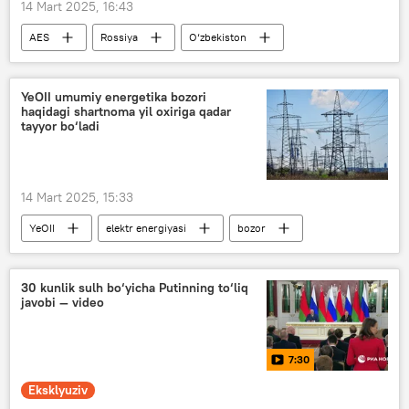
14 Mart 2025, 16:43
AES
Rossiya
O‘zbekiston
Rosatom
YeOII umumiy energetika bozori
haqidagi shartnoma yil oxiriga qadar
tayyor bo‘ladi
14 Mart 2025, 15:33
YeOII
elektr energiyasi
bozor
savdo
YeIK
O‘zbekiston va YeOII
30 kunlik sulh bo‘yicha Putinning to‘liq
javobi — video
7:30
Eksklyuziv