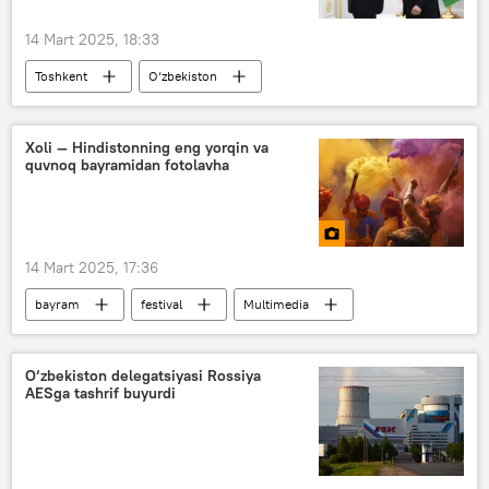
14 Mart 2025, 18:33
Toshkent
O‘zbekiston
Shavkat Mirziyoyev
Vacheslav Volodin
Rossiya
O‘zbekiston - Rossiya
Xoli — Hindistonning eng yorqin va
quvnoq bayramidan fotolavha
14 Mart 2025, 17:36
bayram
festival
Multimedia
Foto
Hindiston
O‘zbekiston delegatsiyasi Rossiya
AESga tashrif buyurdi