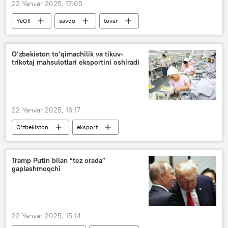
22 Yanvar 2025, 17:05
YeOII
savdo
tovar
bojxona boji
O‘zbekiston va YeOII
O‘zbekiston to‘qimachilik va tikuv-
trikotaj mahsulotlari eksportini oshiradi
22 Yanvar 2025, 16:17
O‘zbekiston
eksport
to‘qimachilik
tekstil
yangi farmon
Iqtisod
Tramp Putin bilan “tez orada”
gaplashmoqchi
22 Yanvar 2025, 15:14