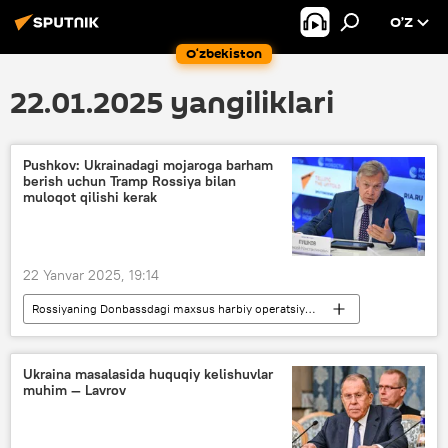
O’Z
O‘zbekiston
22.01.2025 yangiliklari
Pushkov: Ukrainadagi mojaroga barham
berish uchun Tramp Rossiya bilan
muloqot qilishi kerak
22 Yanvar 2025, 19:14
Rossiyaning Donbassdagi maxsus harbiy operatsiyasi
Dunyo yangiliklari
Dunyoda
Rossiya
AQSh
Donald Tramp
Ukraina masalasida huquqiy kelishuvlar
muhim — Lavrov
Ukraina