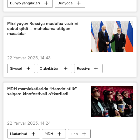
Dunyo yangiliklari
Dunyoda
AQSh
Rossiya
Ukraina
Donald Tramp
Vladimir Putin
Mirziyoyev Rossiya mudofaa vazirini
qabul qildi — muhokama etilgan
Vladimir Zelenskiy
masalalar
22 Yanvar 2025, 14:43
Siyosat
O‘zbekiston
Rossiya
Rossiya Mudofaa vaziri
Shavkat Mirziyoyev
Andrey Belousov
hamkorlik
MDH mamlakatlarida “Hamdo‘stlik”
xalqaro kinofestivali o‘tkaziladi
harbiy hamkorlik
22 Yanvar 2025, 14:24
Madaniyat
MDH
kino