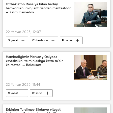
Shuhrat Xalmuhamedov
Andrey Belousov
O‘zbekiston Rossiya bilan harbiy
hamkorlikni rivojlantirishdan manfaatdor
— Xalmuhamedov
22 Yanvar 2025, 12:07
Siyosat
O‘zbekiston
Rossiya
Rossiya Mudofaa vaziri
O‘zbekiston - Rossiya
harbiy hamkorlik
Hamkorligimiz Markaziy Osiyoda
xavfsizlikni ta’minlashga katta ta’sir
Shuhrat Xalmuhamedov
ko‘rsatadi — Belousov
22 Yanvar 2025, 11:44
Siyosat
Rossiya
Rossiya Mudofaa vaziri
O‘zbekiston
O‘zbekiston - Rossiya
Andrey Belousov
Erkinjon Turdimov Sirdaryo viloyati