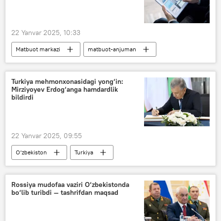
22 Yanvar 2025, 10:33
Matbuot markazi
matbuot-anjuman
O‘zbekiston
elektron savdo
Turkiya mehmonxonasidagi yong‘in:
Mirziyoyev Erdog‘anga hamdardlik
bildirdi
22 Yanvar 2025, 09:55
O‘zbekiston
Turkiya
Shavkat Mirziyoyev
Rejep Tayyip Erdog‘an
hamdardlik
Siyosat
Rossiya mudofaa vaziri O‘zbekistonda
bo‘lib turibdi — tashrifdan maqsad