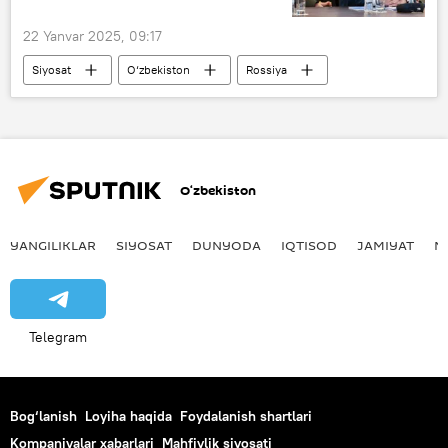
22 Yanvar 2025, 09:17
Siyosat
O‘zbekiston
Rossiya
Rossiya Mudofaa vaziri
Andrey Belousov
O‘zbekiston
YANGILIKLAR
SIYOSAT
DUNYODA
IQTISOD
JAMIYAT
M
Telegram
Bog‘lanish
Loyiha haqida
Foydalanish shartlari
Kompaniyalar xabarlari
Mahfiylik siyosati