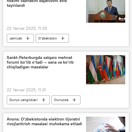
hokimi vazifasini bajaruvchi etib
harbiy hamkorlik
Shuhrat Xalmuhamedov
tayinlandi
22 Yanvar 2025, 11:33
Jamiyat
O‘zbekiston
Shavkat Mirziyoyev
Erkinjon Turdimov
Sirdaryo
hokim
yangi tayinlov
Sankt-Peterburgda xalqaro mehnat
forumi bo‘lib o‘tadi — sana va ko‘rib
chiqiladigan masalalar
22 Yanvar 2025, 11:31
Dunyo yangiliklari
Dunyoda
MDH
Sankt-Peterburg
Migratsiya
migrantlar
Anons: O‘zbekistonda elektron tijoratni
rivojlantirish masalasi muhokama etiladi