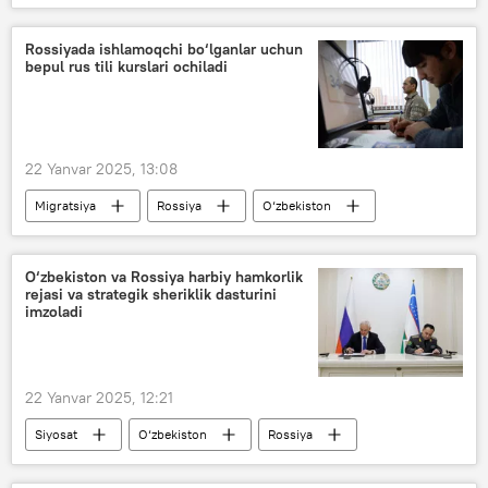
festival
O‘zbekiston
Rossiyada ishlamoqchi bo‘lganlar uchun
bepul rus tili kurslari ochiladi
22 Yanvar 2025, 13:08
Migratsiya
Rossiya
O‘zbekiston
rus tili
Migratsiya agentligi
O‘zbekiston va Rossiya harbiy hamkorlik
rejasi va strategik sheriklik dasturini
imzoladi
22 Yanvar 2025, 12:21
Siyosat
O‘zbekiston
Rossiya
Rossiya Mudofaa vaziri
harbiy hamkorlik