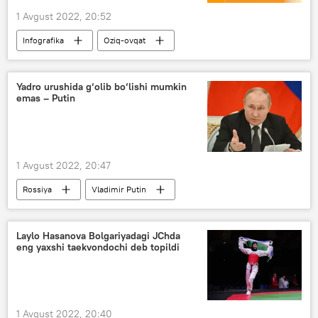
1 Avgust 2022, 20:52
Infografika
Oziq-ovqat
Davlat statistika qo‘mitasi
narx-navo
Yadro urushida g‘olib bo‘lishi mumkin
emas – Putin
1 Avgust 2022, 20:47
Rossiya
Vladimir Putin
Laylo Hasanova Bolgariyadagi JChda
eng yaxshi taekvondochi deb topildi
1 Avgust 2022, 20:40