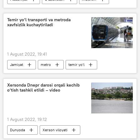
Temir yo‘l transporti va metroda
xavfsizlik kuchaytiriladi
1 Avgust 2022, 19:41
Jamiyat
metro
temir yo‘l
Xersonda Dnepr darosi orqali kechib
o‘tish tashkil etildi – video
1 Avgust 2022, 19:12
Dunyoda
Xerson viloyati