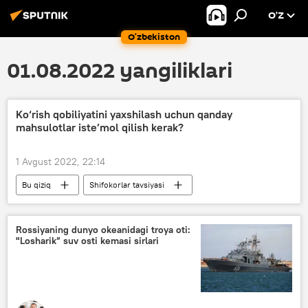
O’Z
O‘zbekiston
01.08.2022 yangiliklari
Ko‘rish qobiliyatini yaxshilash uchun qanday
mahsulotlar iste’mol qilish kerak?
1 Avgust 2022, 22:14
Bu qiziq
Shifokorlar tavsiyasi
salomatlik
baliq yog‘i
vitamin
Rossiyaning dunyo okeanidagi troya oti:
"Losharik” suv osti kemasi sirlari