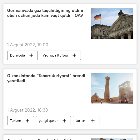
Germaniyada gaz taqchilligining oldini
olish uchun juda kam vaqt qoldi - OAV
1 Avgust 2022, 19:00
Dunyoda
Yevropa Ittifoqi
Germaniya
gaz quvuri
energetika
O‘zbekistonda “Tabarruk ziyorat” brendi
yaratiladi
1 Avgust 2022, 18:38
Turizm
yangi qaror
turizm