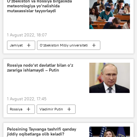
O‘zbekiston va Rossiya birgalikda
meteorologiya yo‘nalishida
mutaxassislar tayyorlaydi
1 Avgust 2022, 18:07
Jamiyat
O‘zbekiston Milliy universiteti
Rossiya
Rossiya nodo‘st davlatlar bilan o‘z
zarariga ishlamaydi – Putin
1 Avgust 2022, 17:45
Rossiya
Vladimir Putin
sanksiyalar
Pelosining Tayvanga tashrifi qanday
jiddiy oqibatlarga olib keladi?