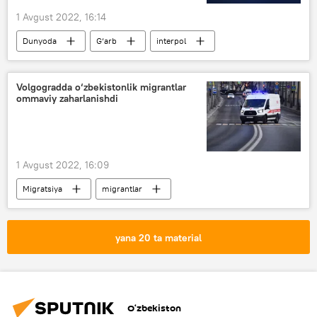
1 Avgust 2022, 16:14
Dunyoda
G‘arb
interpol
Volgogradda o‘zbekistonlik migrantlar
ommaviy zaharlanishdi
1 Avgust 2022, 16:09
Migratsiya
migrantlar
zaharlanish
Rossiya
yana 20 ta material
O‘zbekiston