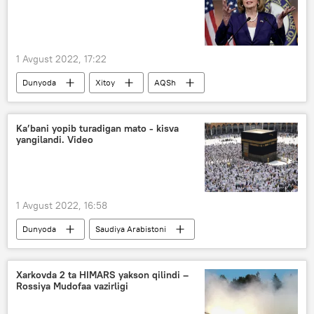
1 Avgust 2022, 17:22
Dunyoda
Xitoy
AQSh
Nensi Pelosi
Ka’bani yopib turadigan mato - kisva
yangilandi. Video
1 Avgust 2022, 16:58
Dunyoda
Saudiya Arabistoni
Ka’bapo‘sh – Kisva
Xarkovda 2 ta HIMARS yakson qilindi –
Rossiya Mudofaa vazirligi