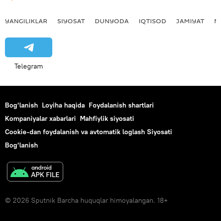
YANGILIKLAR
SIYOSAT
DUNYODA
IQTISOD
JAMIYAT
M
Telegram
Bog‘lanish
Loyiha haqida
Foydalanish shartlari
Kompaniyalar xabarlari
Mahfiylik siyosati
Cookie-dan foydalanish va avtomatik loglash Siyosati
Bog‘lanish
© 2026 Sputnik Barcha huquqlar himoyalangan. 18+