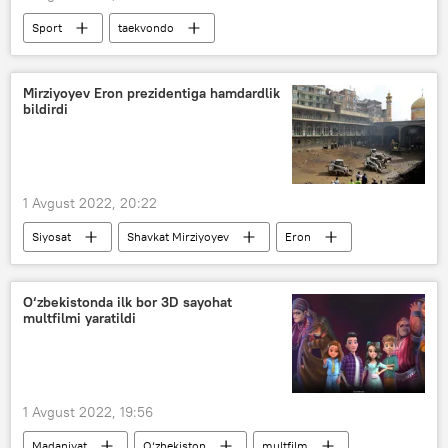
Sport
taekvondo
Mirziyoyev Eron prezidentiga hamdardlik
bildirdi
1 Avgust 2022, 20:22
Siyosat
Shavkat Mirziyoyev
Eron
Ibrohim Raisiy
sel
O‘zbekistonda ilk bor 3D sayohat
multfilmi yaratildi
1 Avgust 2022, 19:56
Madaniyat
O‘zbekiston
multfilm