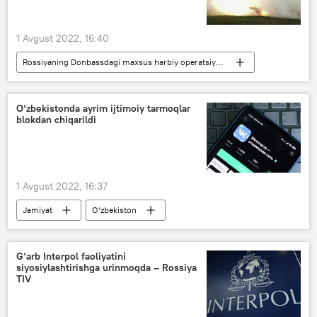
1 Avgust 2022, 16:40
Rossiyaning Donbassdagi maxsus harbiy operatsiyasi
Ukraina
Rossiya
O‘zbekistonda ayrim ijtimoiy tarmoqlar
blokdan chiqarildi
1 Avgust 2022, 16:37
Jamiyat
O‘zbekiston
G‘arb Interpol faoliyatini
siyosiylashtirishga urinmoqda – Rossiya
TIV