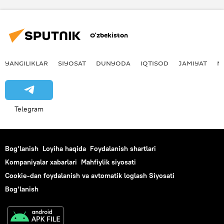
Diyeta
parhez
O‘zbekiston
YANGILIKLAR
SIYOSAT
DUNYODA
IQTISOD
JAMIYAT
M
Telegram
Bog‘lanish
Loyiha haqida
Foydalanish shartlari
Kompaniyalar xabarlari
Mahfiylik siyosati
Cookie-dan foydalanish va avtomatik loglash Siyosati
Bog‘lanish