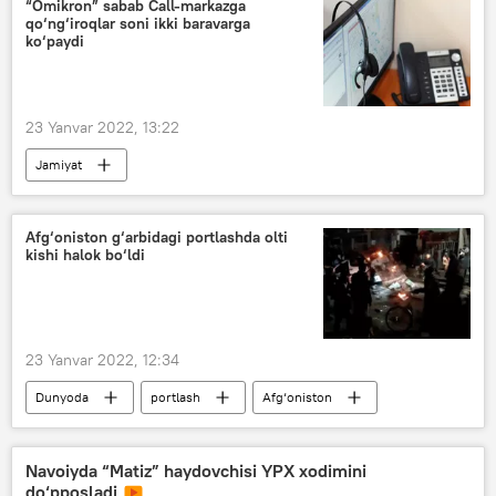
“Omikron” sabab Call-markazga
qo‘ng‘iroqlar soni ikki baravarga
ko‘paydi
23 Yanvar 2022, 13:22
Jamiyat
COVID-19 umumjahon pandemiyasi
Sog‘liqni saqlash vazirligi (SSV)
Afg‘oniston g‘arbidagi portlashda olti
kishi halok bo‘ldi
omikron shtammi
23 Yanvar 2022, 12:34
Dunyoda
portlash
Afg‘oniston
Navoiyda “Matiz” haydovchisi YPX xodimini
do‘pposladi