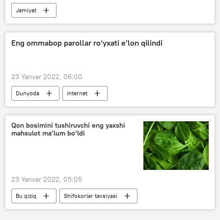
Jamiyat
COVID-19 umumjahon pandemiyasi
Sog‘liqni saqlash vazirligi (SSV)
Eng ommabop parollar ro‘yxati e’lon qilindi
O‘zbekiston
23 Yanvar 2022, 06:00
Dunyoda
internet
Qon bosimini tushiruvchi eng yaxshi
mahsulot ma’lum bo‘ldi
23 Yanvar 2022, 05:05
Bu qiziq
Shifokorlar tavsiyasi
Foydali
Foydali mahsulotlar