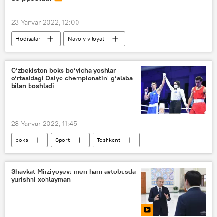
23 Yanvar 2022, 12:00
Hodisalar
Navoiy viloyati
Yo‘l-patrul xizmati (YPX)
O‘zbekiston boks bo‘yicha yoshlar
o‘rtasidagi Osiyo chempionatini g‘alaba
bilan boshladi
23 Yanvar 2022, 11:45
boks
Sport
Toshkent
chempionat
Shavkat Mirziyoyev: men ham avtobusda
yurishni xohlayman