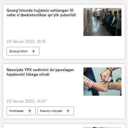
Qozog‘istonda hujjatsiz ushlangan 10
nafar o‘zbekistonliklar qo‘yib yuborildi
23 Yanvar 2022, 15:19
Qozog‘iston
Tashqi mehnat migratsiyasi agentligi
Migratsiya
migrantlar
Navoiyda YPX xodimini do‘pposlagan
haydovchi hibsga olindi
23 Yanvar 2022, 14:07
Hodisalar
Navoiy viloyati
Yo‘l-patrul xizmati (YPX)