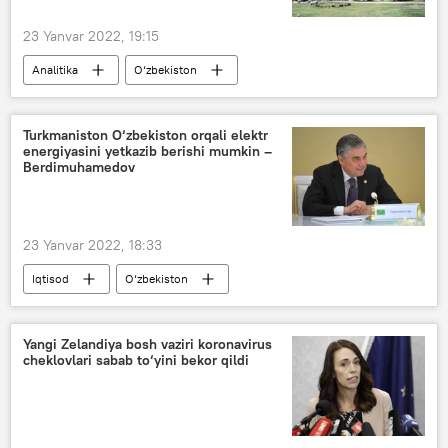
23 Yanvar 2022, 19:15
Analitika
O‘zbekiston
Markaziy Osiyo
Turkmaniston O‘zbekiston orqali elektr
energiyasini yetkazib berishi mumkin –
Berdimuhamedov
23 Yanvar 2022, 18:33
Iqtisod
O‘zbekiston
elektr energiyasi
Gurbanguli Berdimuhamedov
Yangi Zelandiya bosh vaziri koronavirus
cheklovlari sabab to‘yini bekor qildi