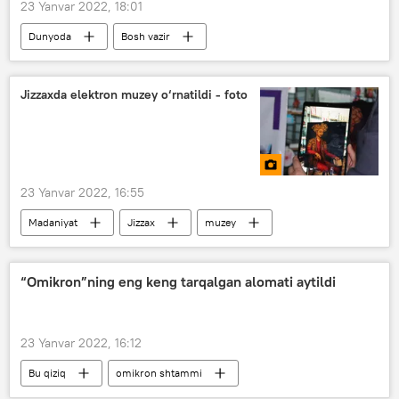
23 Yanvar 2022, 18:01
Dunyoda
Bosh vazir
COVID-19 umumjahon pandemiyasi
Yangi Zelandiya
Jizzaxda elektron muzey o‘rnatildi - foto
23 Yanvar 2022, 16:55
Madaniyat
Jizzax
muzey
“Omikron”ning eng keng tarqalgan alomati aytildi
23 Yanvar 2022, 16:12
Bu qiziq
omikron shtammi