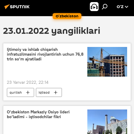
O’Z
O‘zbekiston
23.01.2022 yangiliklari
Ijtimoiy va ishlab chiqarish
infratuzilmasini rivojlantirish uchun 76,8
trln so‘m ajratiladi
23 Yanvar 2022, 22:14
qurilish
Iqtisod
O‘zbekiston Markaziy Osiyo lideri
bo‘ladimi - iqtisodchilar fikri