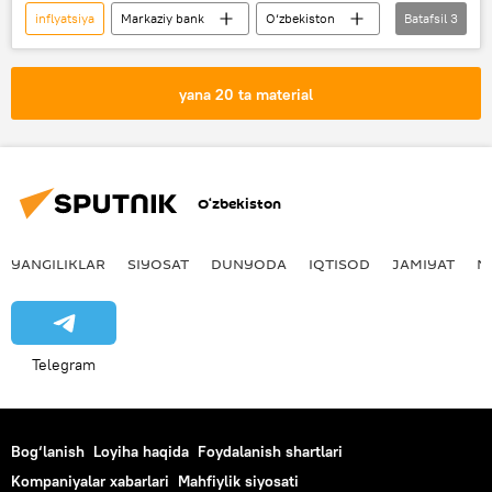
inflyatsiya
Markaziy bank
O‘zbekiston
Batafsil
3
Jamiyat
YaIM
Iqtisod
yana 20 ta material
O‘zbekiston
YANGILIKLAR
SIYOSAT
DUNYODA
IQTISOD
JAMIYAT
M
Telegram
Bog‘lanish
Loyiha haqida
Foydalanish shartlari
Kompaniyalar xabarlari
Mahfiylik siyosati