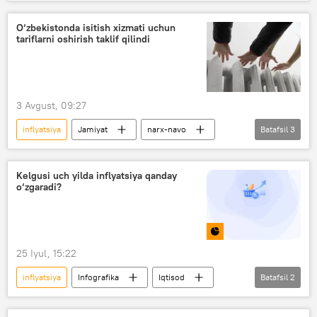
narx-navo
Oziq-ovqat
Jamiyat
Infografika
O‘zbekistonda isitish xizmati uchun
tariflarni oshirish taklif qilindi
3 Avgust, 09:27
inflyatsiya
Jamiyat
narx-navo
Batafsil
3
O‘zbekiston
subsidiya
uy-joy kommunal xizmati
Kelgusi uch yilda inflyatsiya qanday
o‘zgaradi?
25 Iyul, 15:22
inflyatsiya
Infografika
Iqtisod
Batafsil
2
Milliy statistika qo‘mitasi