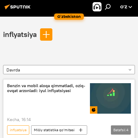
O’Z
O‘zbekiston
inflyatsiya
Davrda
Benzin va mobil aloqa qimmatladi, oziq-
ovqat arzonladi: iyul inflyatsiyasi
Kecha, 16:14
inflyatsiya
Milliy statistika qo‘mitasi
Batafsil
4