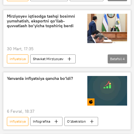
Iqtisod
asosiy stavka
Mirziyoyev iqtisodga tashqi bosimni
yumshatish, eksportni qo‘llab-
quvvatlash bo‘yicha topshiriq berdi
30 Mart, 17:35
inflyatsiya
Shavkat Mirziyoyev
Batafsil
4
O‘zbekiston
Iqtisod
neft
narx-navo
Yanvarda inflyatsiya qancha bo‘ldi?
6 Fevral, 18:37
inflyatsiya
Infografika
O‘zbekiston