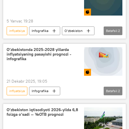
5 Yanvar, 19:28
inflyatsiya
Infografika
O‘zbekiston
Batafsil
2
narx-navo
Oziq-ovqat
O‘zbekistonda 2025-2028 yillarda
inflyatsiyaning pasayishi prognozi -
infografika
21 Dekabr 2025, 19:05
inflyatsiya
Infografika
Batafsil
2
Yevroosiyo taraqqiyot banki (YeOTB)
O‘zbekiston
O‘zbekiston iqtisodiyoti 2026-yilda 6,8
foizga o‘sadi — YeOTB prognozi