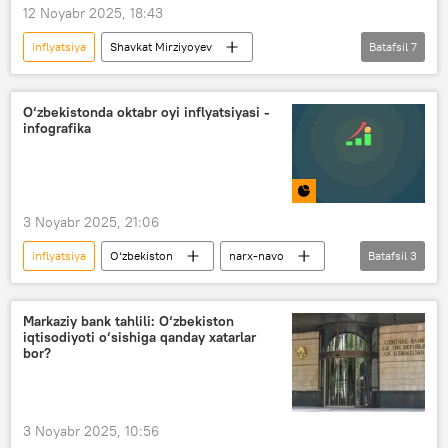
12 Noyabr 2025, 18:43
inflyatsiya
Shavkat Mirziyoyev
Batafsil
7
prezident
bank
Markaziy bank
Moliya vazirligi
Moliya vaziri
O‘zbekistonda oktabr oyi inflyatsiyasi -
infografika
Iqtisodiyot va moliya vazirligi
inflyatsion kutilmalar
Iqtisod
3 Noyabr 2025, 21:06
inflyatsiya
O‘zbekiston
narx-navo
Batafsil
3
Infografika
Oziq-ovqat
Milliy statistika qo‘mitasi
Markaziy bank tahlili: O‘zbekiston
iqtisodiyoti o‘sishiga qanday xatarlar
bor?
3 Noyabr 2025, 10:56