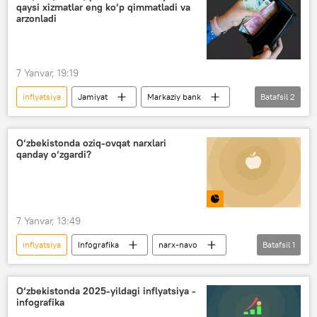
qaysi xizmatlar eng ko‘p qimmatladi va
arzonladi
7 Yanvar, 19:19
inflyatsiya
Jamiyat
Markaziy bank
Batafsil
2
O‘zbekiston
uy-joy kommunal xizmati
O‘zbekistonda oziq-ovqat narxlari
qanday o‘zgardi?
7 Yanvar, 13:49
inflyatsiya
Infografika
narx-navo
Batafsil
1
Jamiyat
O‘zbekistonda 2025-yildagi inflyatsiya -
infografika