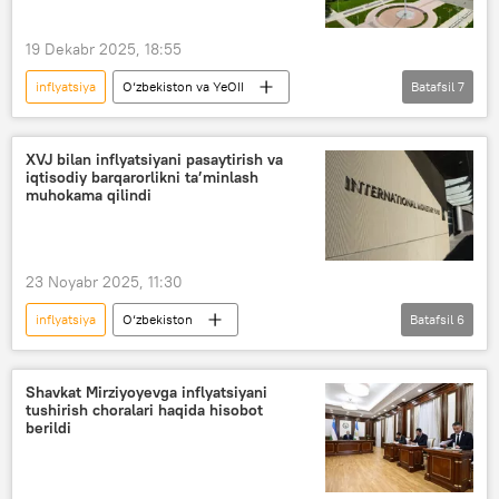
19 Dekabr 2025, 18:55
inflyatsiya
O‘zbekiston va YeOII
Batafsil
7
O‘zbekiston
Markaziy Osiyo
YeOII
XVJ bilan inflyatsiyani pasaytirish va
iqtisodiy barqarorlikni ta’minlash
Yevroosiyo taraqqiyot banki (YeOTB)
muhokama qilindi
bayonot
investitsiya
Iqtisod
23 Noyabr 2025, 11:30
inflyatsiya
O‘zbekiston
Batafsil
6
Xalqaro valyuta jamg‘armasi (XVJ)
Iqtisod
Jahon savdo tashkiloti (JST)
Soliq
Shavkat Mirziyoyevga inflyatsiyani
tushirish choralari haqida hisobot
Iqtisodiyot va moliya vazirligi
berildi
Jamshid Qo‘chqorov