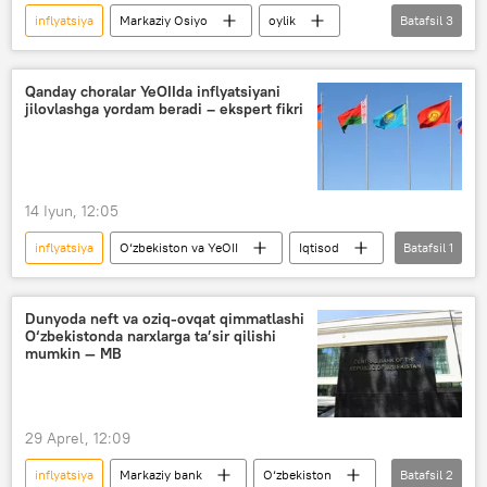
inflyatsiya
Markaziy Osiyo
oylik
Batafsil
3
maosh
narx-navo
kredit
Qanday choralar YeOIIda inflyatsiyani
jilovlashga yordam beradi – ekspert fikri
14 Iyun, 12:05
inflyatsiya
O‘zbekiston va YeOII
Iqtisod
Batafsil
1
YeOII
Dunyoda neft va oziq-ovqat qimmatlashi
O‘zbekistonda narxlarga ta’sir qilishi
mumkin — MB
29 Aprel, 12:09
inflyatsiya
Markaziy bank
O‘zbekiston
Batafsil
2