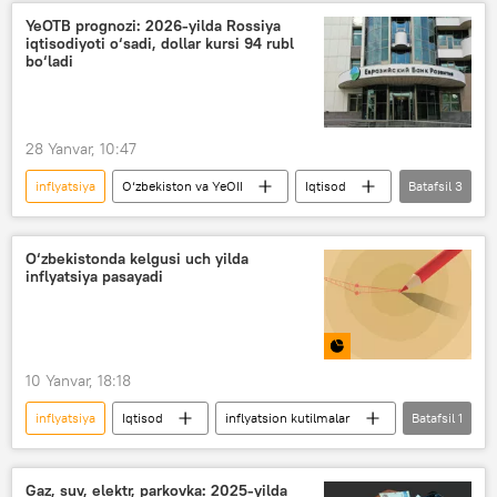
YeOTB prognozi: 2026-yilda Rossiya
iqtisodiyoti o‘sadi, dollar kursi 94 rubl
bo‘ladi
28 Yanvar, 10:47
inflyatsiya
O‘zbekiston va YeOII
Iqtisod
Batafsil
3
YaIM
Yevroosiyo taraqqiyot banki (YeOTB)
Rossiya
O‘zbekistonda kelgusi uch yilda
inflyatsiya pasayadi
10 Yanvar, 18:18
inflyatsiya
Iqtisod
inflyatsion kutilmalar
Batafsil
1
Infografika
Gaz, suv, elektr, parkovka: 2025-yilda