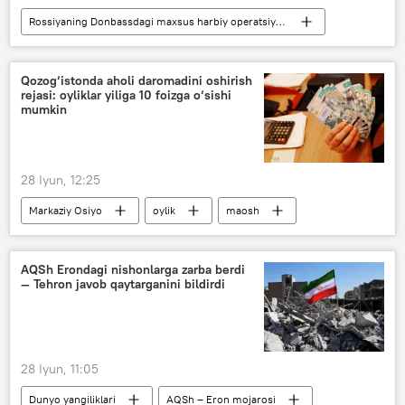
Rossiyaning Donbassdagi maxsus harbiy operatsiyasi
Dunyo yangiliklari
Qrim
Rossiya Federal xavfsizlik xizmati (FXX)
Qozog‘istonda aholi daromadini oshirish
rejasi: oyliklar yiliga 10 foizga o‘sishi
FXX
mumkin
28 Iyun, 12:25
Markaziy Osiyo
oylik
maosh
narx-navo
inflyatsiya
kredit
AQSh Erondagi nishonlarga zarba berdi
— Tehron javob qaytarganini bildirdi
28 Iyun, 11:05
Dunyo yangiliklari
AQSh – Eron mojarosi