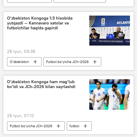
AQSh
Pentagon
Kuvayt
Bahrayn
O‘zbekiston Kongoga 1:3 hisobida
yutqazdi — Kannavaro xatolar va
futbolchilar haqida gapirdi
28 Iyun, 09:38
O‘zbekiston
Futbol bo‘yicha JCh-2026
Kongo
futbol
matbuot-anjuman
Fabio Kannavaro
Sport
O‘zbekiston Kongoga ham mag‘lub
bo‘ldi va JCh-2026 bilan xayrlashdi
28 Iyun, 07:12
Futbol bo‘yicha JCh-2026
futbol
Sport
O‘zbekiston