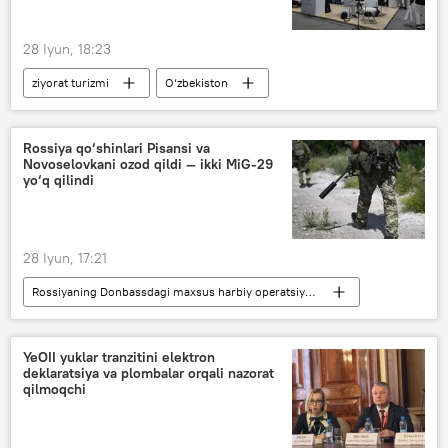
28 Iyun, 18:23
ziyorat turizmi
O‘zbekiston
Jamiyat
sayyohlar
turistlar
ko‘rgazma
Rossiya qo‘shinlari Pisansi va
Novoselovkani ozod qildi — ikki MiG-29
yo‘q qilindi
28 Iyun, 17:21
Rossiyaning Donbassdagi maxsus harbiy operatsiyasi
Dunyo yangiliklari
Dunyoda
Ukraina
Zaporojye viloyati
YeOII yuklar tranzitini elektron
deklaratsiya va plombalar orqali nazorat
qilmoqchi