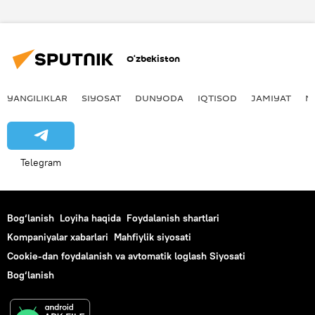
Eldor Shomurodov
Fabio Kannavaro
O‘zbekiston
YANGILIKLAR
SIYOSAT
DUNYODA
IQTISOD
JAMIYAT
M
Telegram
Bog‘lanish
Loyiha haqida
Foydalanish shartlari
Kompaniyalar xabarlari
Mahfiylik siyosati
Cookie-dan foydalanish va avtomatik loglash Siyosati
Bog‘lanish