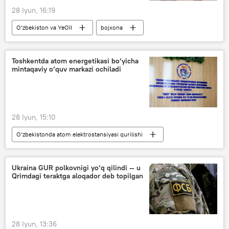
28 Iyun, 16:19
O‘zbekiston va YeOII
bojxona
YeIK
raqamli texnologiyalar
forum
Toshkentda atom energetikasi bo‘yicha
mintaqaviy o‘quv markazi ochiladi
28 Iyun, 15:10
O‘zbekistonda atom elektrostansiyasi qurilishi
Atom energetikasi
AES
O‘zbekiston
ta’lim
Ukraina GUR polkovnigi yo‘q qilindi — u
Qrimdagi teraktga aloqador deb topilgan
oliy ta’lim muassasalari
28 Iyun, 13:36