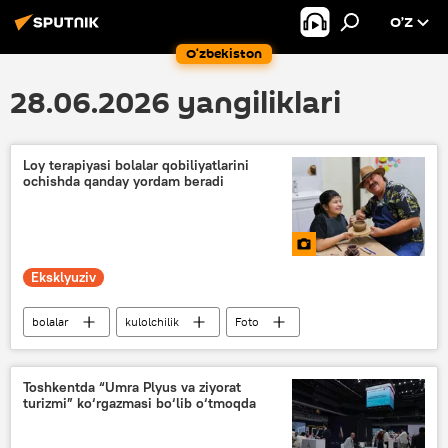
O’Z
O‘zbekiston
28.06.2026 yangiliklari
Loy terapiyasi bolalar qobiliyatlarini
ochishda qanday yordam beradi
Eksklyuziv
bolalar
kulolchilik
Foto
bola
O‘zbekiston
ta’lim
Toshkent
Toshkentda “Umra Plyus va ziyorat
turizmi” ko‘rgazmasi bo‘lib o‘tmoqda